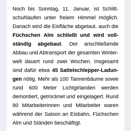
Noch bis Sonn­tag, 11. Januar, ist Schlitt­
schuh­lau­fen unter freiem Him­mel mög­lich.
Danach wird die Eis­flä­che abge­taut, auch die
Füchs­chen Alm schließt und wird voll­
stän­dig abge­baut
. Der anschlie­ßende
Abbau und Abtrans­port der gesam­ten Win­ter­
welt dau­ert rund zwei Wochen. Ins­ge­samt
sind dafür etwa
45 Sat­tel­schlep­per-Ladun­
gen
nötig. Mehr als 100 Tan­nen­bäume sowie
rund 600 Meter Licht­gir­lan­den wer­den
demon­tiert, getrock­net und ein­ge­la­gert. Rund
80 Mit­ar­bei­te­rin­nen und Mit­ar­bei­ter waren
wäh­rend der Sai­son an Eis­bahn, Füchs­chen
Alm und Stän­den beschäftigt.