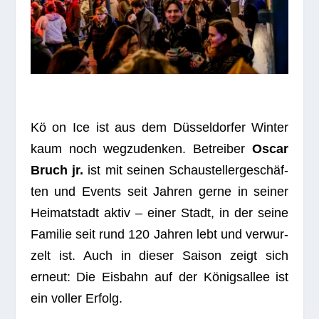
Kö on Ice ist aus dem Düs­sel­dor­fer Win­ter
kaum noch weg­zu­den­ken. Betrei­ber
Oscar
Bruch jr.
ist mit sei­nen Schau­stel­ler­ge­schäf­
ten und Events seit Jah­ren gerne in sei­ner
Hei­mat­stadt aktiv – einer Stadt, in der seine
Fami­lie seit rund 120 Jah­ren lebt und ver­wur­
zelt ist. Auch in die­ser Sai­son zeigt sich
erneut: Die Eis­bahn auf der Königs­al­lee ist
ein vol­ler Erfolg.