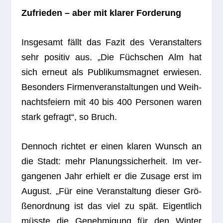
Zufrie­den – aber mit kla­rer Forderung
Ins­ge­samt fällt das Fazit des Ver­an­stal­ters
sehr posi­tiv aus. „Die Füchs­chen Alm hat
sich erneut als Publi­kums­ma­gnet erwie­sen.
Beson­ders Fir­men­ver­an­stal­tun­gen und Weih­
nachts­fei­ern mit 40 bis 400 Per­so­nen waren
stark gefragt“, so Bruch.
Den­noch rich­tet er einen kla­ren Wunsch an
die Stadt: mehr Pla­nungs­si­cher­heit. Im ver­
gan­ge­nen Jahr erhielt er die Zusage erst im
August. „Für eine Ver­an­stal­tung die­ser Grö­
ßen­ord­nung ist das viel zu spät. Eigent­lich
müsste die Geneh­mi­gung für den Win­ter