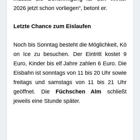
2026 jetzt schon vor­lie­gen“, betont er.
Letzte Chance zum Eislaufen
Noch bis Sonn­tag besteht die Mög­lich­keit, Kö
on Ice zu besu­chen. Der Ein­tritt kos­tet 9
Euro, Kin­der bis elf Jahre zah­len 6 Euro. Die
Eis­bahn ist sonn­tags von 11 bis 20 Uhr sowie
frei­tags und sams­tags von 11 bis 21 Uhr
geöff­net. Die
Füchs­chen Alm
schließt
jeweils eine Stunde später.