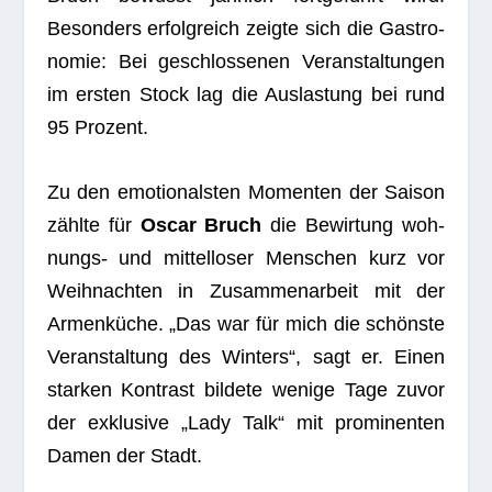
Beson­ders erfolg­reich zeigte sich die Gas­tro­
no­mie: Bei geschlos­se­nen Ver­an­stal­tun­gen
im ers­ten Stock lag die Aus­las­tung bei rund
95 Prozent.
Zu den emo­tio­nals­ten Momen­ten der Sai­son
zählte für
Oscar Bruch
die Bewir­tung woh­
nungs- und mit­tel­lo­ser Men­schen kurz vor
Weih­nach­ten in Zusam­men­ar­beit mit der
Armen­kü­che. „Das war für mich die schönste
Ver­an­stal­tung des Win­ters“, sagt er. Einen
star­ken Kon­trast bil­dete wenige Tage zuvor
der exklu­sive „Lady Talk“ mit pro­mi­nen­ten
Damen der Stadt.