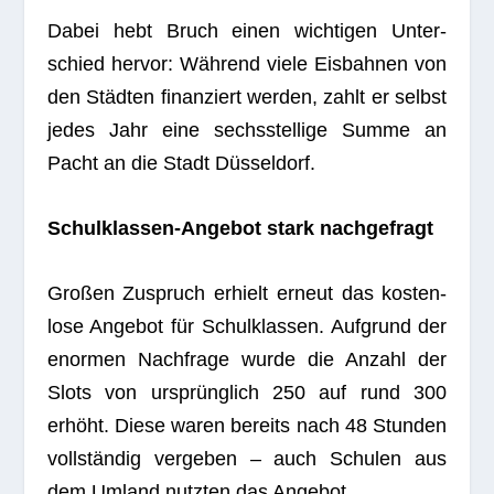
Dabei hebt Bruch einen wich­ti­gen Unter­
schied her­vor: Wäh­rend viele Eis­bah­nen von
den Städ­ten finan­ziert wer­den, zahlt er selbst
jedes Jahr eine sechs­stel­lige Summe an
Pacht an die Stadt Düsseldorf.
Schul­klas­sen-Ange­bot stark nachgefragt
Gro­ßen Zuspruch erhielt erneut das kos­ten­
lose Ange­bot für Schul­klas­sen. Auf­grund der
enor­men Nach­frage wurde die Anzahl der
Slots von ursprüng­lich 250 auf rund 300
erhöht. Diese waren bereits nach 48 Stun­den
voll­stän­dig ver­ge­ben – auch Schu­len aus
dem Umland nutz­ten das Angebot.