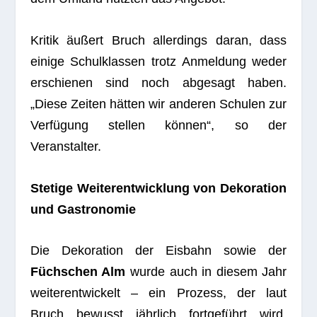
Kri­tik äußert Bruch aller­dings daran, dass
einige Schul­klas­sen trotz Anmel­dung weder
erschie­nen sind noch abge­sagt haben.
„Diese Zei­ten hät­ten wir ande­ren Schu­len zur
Ver­fü­gung stel­len kön­nen“, so der
Veranstalter.
Ste­tige Wei­ter­ent­wick­lung von Deko­ra­tion
und Gastronomie
Die Deko­ra­tion der Eis­bahn sowie der
Füchs­chen Alm
wurde auch in die­sem Jahr
wei­ter­ent­wi­ckelt – ein Pro­zess, der laut
Bruch bewusst jähr­lich fort­ge­führt wird.