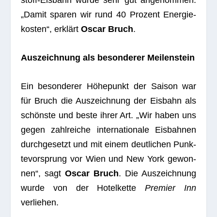
„Damit spa­ren wir rund 40 Pro­zent Ener­gie­
kos­ten“, erklärt
Oscar Bruch
.
Aus­zeich­nung als beson­de­rer Meilenstein
Ein beson­de­rer Höhe­punkt der Sai­son war
für Bruch die Aus­zeich­nung der Eis­bahn als
schönste und beste ihrer Art. „Wir haben uns
gegen zahl­rei­che inter­na­tio­nale Eis­bah­nen
durch­ge­setzt und mit einem deut­li­chen Punk­
te­vor­sprung vor Wien und New York gewon­
nen“, sagt
Oscar Bruch
. Die Aus­zeich­nung
wurde von der Hotel­kette
Pre­mier Inn
verliehen.