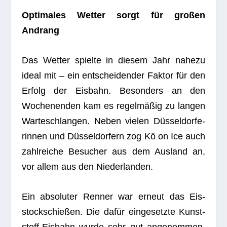
Opti­ma­les Wet­ter sorgt für gro­ßen
Andrang
Das Wet­ter spielte in die­sem Jahr nahezu
ideal mit – ein ent­schei­den­der Fak­tor für den
Erfolg der Eis­bahn. Beson­ders an den
Wochen­en­den kam es regel­mä­ßig zu lan­gen
War­te­schlan­gen. Neben vie­len Düs­sel­dor­fe­
rin­nen und Düs­sel­dor­fern zog Kö on Ice auch
zahl­rei­che Besu­cher aus dem Aus­land an,
vor allem aus den Niederlanden.
Ein abso­lu­ter Ren­ner war erneut das Eis­
stock­schie­ßen. Die dafür ein­ge­setzte Kunst­
stoff-Eis­bahn wurde sehr gut ange­nom­men.