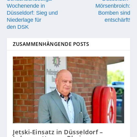
Wochenende in
Mörsenbroich:
Düsseldorf: Sieg und
Bomben sind
Niederlage für
entschärft!
den DSK
ZUSAMMENHÄNGENDE POSTS
Jetski-Einsatz in Düsseldorf –