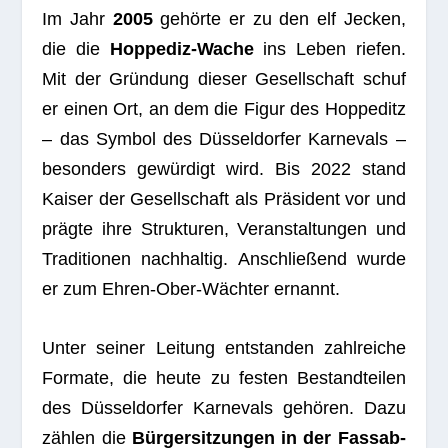
Im Jahr
2005
gehörte er zu den elf Jecken,
die die
Hop­pe­diz-Wache
ins Leben rie­fen.
Mit der Grün­dung die­ser Gesell­schaft schuf
er einen Ort, an dem die Figur des Hop­pe­ditz
– das Sym­bol des Düs­sel­dor­fer Kar­ne­vals –
beson­ders gewür­digt wird. Bis 2022 stand
Kai­ser der Gesell­schaft als Prä­si­dent vor und
prägte ihre Struk­tu­ren, Ver­an­stal­tun­gen und
Tra­di­tio­nen nach­hal­tig. Anschlie­ßend wurde
er zum Ehren-Ober-Wäch­ter ernannt.
Unter sei­ner Lei­tung ent­stan­den zahl­rei­che
For­mate, die heute zu fes­ten Bestand­tei­len
des Düs­sel­dor­fer Kar­ne­vals gehö­ren. Dazu
zäh­len die
Bür­ger­sit­zun­gen in der Fass­ab­