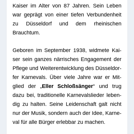
Kai­ser im Alter von 87 Jah­ren. Sein Leben
war geprägt von einer tie­fen Ver­bun­den­heit
zu Düs­sel­dorf und dem rhei­ni­schen
Brauchtum.
Gebo­ren im Sep­tem­ber 1938, wid­mete Kai­
ser sein gan­zes när­ri­sches Enga­ge­ment der
Pflege und Wei­ter­ent­wick­lung des Düs­sel­dor­
fer Kar­ne­vals. Über viele Jahre war er Mit­
glied der „
Eller Schloß­sän­ger
“ und trug
dazu bei, tra­di­tio­nelle Kar­ne­vals­lie­der leben­
dig zu hal­ten. Seine Lei­den­schaft galt nicht
nur der Musik, son­dern auch der Idee, Kar­ne­
val für alle Bür­ger erleb­bar zu machen.