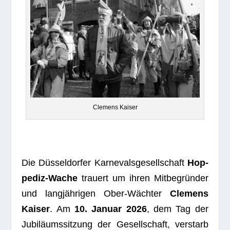
Cle­mens Kaiser
Die Düs­sel­dor­fer Kar­ne­vals­ge­sell­schaft
Hop­
pe­diz-Wache
trau­ert um ihren Mit­be­grün­der
und lang­jäh­ri­gen Ober-Wäch­ter
Cle­mens
Kai­ser
. Am
10. Januar 2026
, dem Tag der
Jubi­lä­ums­sit­zung der Gesell­schaft, ver­starb