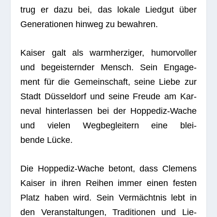
trug er dazu bei, das lokale Lied­gut über
Gene­ra­tio­nen hin­weg zu bewahren.
Kai­ser galt als warm­her­zi­ger, humor­vol­ler
und begeis­tern­der Mensch. Sein Enga­ge­
ment für die Gemein­schaft, seine Liebe zur
Stadt Düs­sel­dorf und seine Freude am Kar­
ne­val hin­ter­las­sen bei der Hop­pe­diz-Wache
und vie­len Weg­be­glei­tern eine blei­
bende Lücke.
Die Hop­pe­diz-Wache betont, dass Cle­mens
Kai­ser in ihren Rei­hen immer einen fes­ten
Platz haben wird. Sein Ver­mächt­nis lebt in
den Ver­an­stal­tun­gen, Tra­di­tio­nen und Lie­