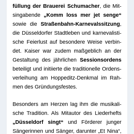
fül­lung der Braue­rei Schu­ma­cher
, die Mit­
sin­ga­bende
„Komm loss mer jet senge“
sowie die
Stra­ßen­bahn-Kar­ne­vals­sit­zung
,
die Düs­sel­dor­fer Stadt­le­ben und kar­ne­va­lis­ti­
sche Fei­er­lust auf beson­dere Weise ver­bin­
det. Kai­ser war zudem maß­geb­lich an der
Gestal­tung des jähr­li­chen
Ses­si­ons­or­dens
betei­ligt und initi­ierte die tra­di­tio­nelle Ordens­
ver­lei­hung am Hop­pe­ditz-Denk­mal im Rah­
men des Gründungsfestes.
Beson­ders am Her­zen lag ihm die musi­ka­li­
sche Tra­di­tion. Als Mit­au­tor des Lie­der­hefts
„Düs­sel­dorf singt“
und För­de­rer jun­ger
Sän­ge­rin­nen und Sän­ger, dar­un­ter „Et Nina“,