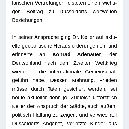
la­ri­schen Ver­tre­tun­gen leis­te­ten einen wich­ti­
gen Bei­trag zu Düs­sel­dorfs welt­wei­ten
Beziehungen.
In sei­ner Anspra­che ging Dr. Kel­ler auf aktu­
elle geo­po­li­ti­sche Her­aus­for­de­run­gen ein und
erin­nerte an
Kon­rad Ade­nauer
, der
Deutsch­land nach dem Zwei­ten Welt­krieg
wie­der in die inter­na­tio­nale Gemein­schaft
geführt habe. Des­sen Mah­nung, Frie­den
müsse durch Taten gesi­chert wer­den, sei
heute aktu­el­ler denn je. Zugleich unter­strich
Kel­ler den Anspruch der Städte, auch außen­
po­li­tisch Hal­tung zu zei­gen, und ver­wies auf
Düs­sel­dorfs Ange­bot, ver­letzte Kin­der aus