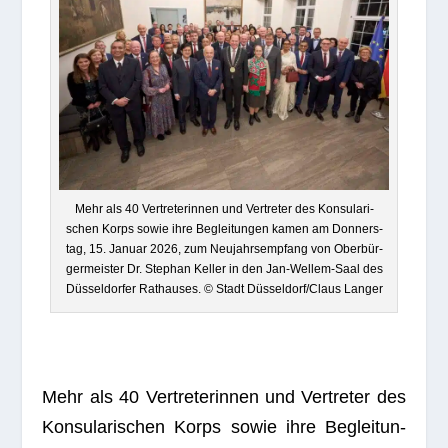
Mehr als 40 Ver­tre­te­rin­nen und Ver­tre­ter des Kon­su­la­ri­
schen Korps sowie ihre Beglei­tun­gen kamen am Don­ners­
tag, 15. Januar 2026, zum Neu­jahrs­emp­fang von Ober­bür­
ger­meis­ter Dr. Ste­phan Kel­ler in den Jan-Wel­lem-Saal des
Düs­sel­dor­fer Rat­hau­ses. © Stadt Düsseldorf/Claus Langer
Mehr als 40 Ver­tre­te­rin­nen und Ver­tre­ter des
Kon­su­la­ri­schen Korps sowie ihre Beglei­tun­