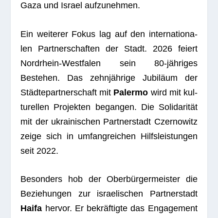
Gaza und Israel aufzunehmen.
Ein wei­te­rer Fokus lag auf den inter­na­tio­na­
len Part­ner­schaf­ten der Stadt. 2026 fei­ert
Nord­rhein-West­fa­len sein 80-jäh­ri­ges
Bestehen. Das zehn­jäh­rige Jubi­läum der
Städ­te­part­ner­schaft mit
Palermo
wird mit kul­
tu­rel­len Pro­jek­ten began­gen. Die Soli­da­ri­tät
mit der ukrai­ni­schen Part­ner­stadt Czer­no­witz
zeige sich in umfang­rei­chen Hilfs­leis­tun­gen
seit 2022.
Beson­ders hob der Ober­bür­ger­meis­ter die
Bezie­hun­gen zur israe­li­schen Part­ner­stadt
Haifa
her­vor. Er bekräf­tigte das Enga­ge­ment