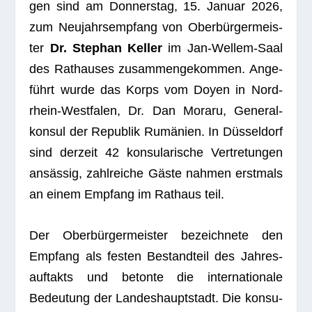
gen sind am Don­ners­tag, 15. Januar 2026,
zum Neu­jahrs­emp­fang von Ober­bür­ger­meis­
ter
Dr. Ste­phan Kel­ler
im Jan-Wel­lem-Saal
des Rat­hau­ses zusam­men­ge­kom­men. Ange­
führt wurde das Korps vom Doyen in Nord­
rhein-West­fa­len, Dr. Dan Moraru, Gene­ral­
kon­sul der Repu­blik Rumä­nien. In Düs­sel­dorf
sind der­zeit 42 kon­su­la­ri­sche Ver­tre­tun­gen
ansäs­sig, zahl­rei­che Gäste nah­men erst­mals
an einem Emp­fang im Rat­haus teil.
Der Ober­bür­ger­meis­ter bezeich­nete den
Emp­fang als fes­ten Bestand­teil des Jah­res­
auf­takts und betonte die inter­na­tio­nale
Bedeu­tung der Lan­des­haupt­stadt. Die kon­su­