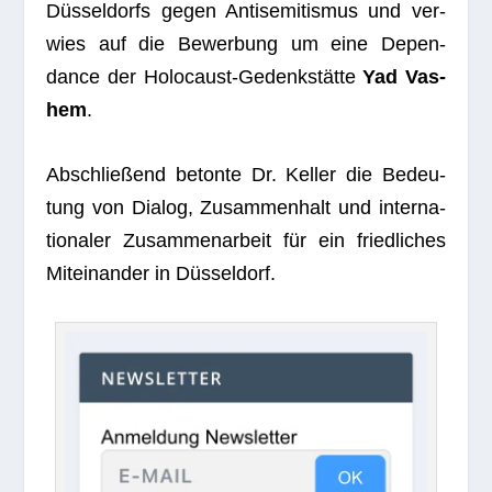
Düs­sel­dorfs gegen Anti­se­mi­tis­mus und ver­
wies auf die Bewer­bung um eine Depen­
dance der Holo­caust-Gedenk­stätte
Yad Vas­
hem
.
Abschlie­ßend betonte Dr. Kel­ler die Bedeu­
tung von Dia­log, Zusam­men­halt und inter­na­
tio­na­ler Zusam­men­ar­beit für ein fried­li­ches
Mit­ein­an­der in Düsseldorf.