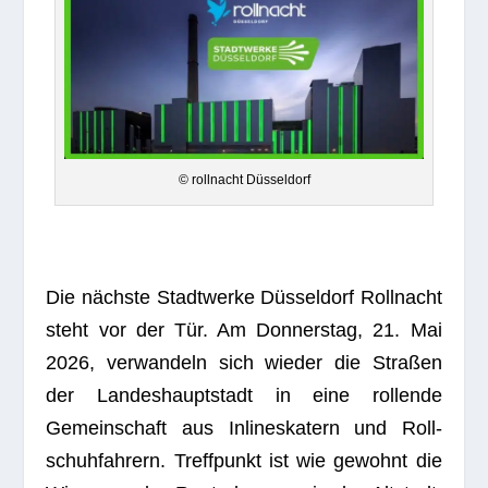
© roll­nacht Düsseldorf
Die nächste Stadt­werke Düs­sel­dorf Roll­nacht
steht vor der Tür. Am Don­ners­tag, 21. Mai
2026, ver­wan­deln sich wie­der die Stra­ßen
der Lan­des­haupt­stadt in eine rol­lende
Gemein­schaft aus Inline­ska­tern und Roll­
schuh­fah­rern. Treff­punkt ist wie gewohnt die