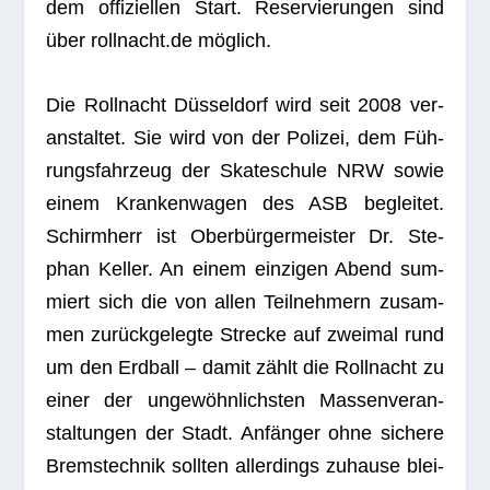
dem offi­zi­el­len Start. Reser­vie­run­gen sind
über rollnacht.de möglich.
Die Roll­nacht Düs­sel­dorf wird seit 2008 ver­
an­stal­tet. Sie wird von der Poli­zei, dem Füh­
rungs­fahr­zeug der Skate­schule NRW sowie
einem Kran­ken­wa­gen des ASB beglei­tet.
Schirm­herr ist Ober­bür­ger­meis­ter Dr. Ste­
phan Kel­ler. An einem ein­zi­gen Abend sum­
miert sich die von allen Teil­neh­mern zusam­
men zurück­ge­legte Stre­cke auf zwei­mal rund
um den Erd­ball – damit zählt die Roll­nacht zu
einer der unge­wöhn­lichs­ten Mas­sen­ver­an­
stal­tun­gen der Stadt. Anfän­ger ohne sichere
Brems­tech­nik soll­ten aller­dings zuhause blei­