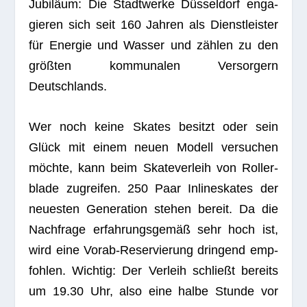
Jubi­läum: Die Stadt­werke Düs­sel­dorf enga­
gie­ren sich seit 160 Jah­ren als Dienst­leis­ter
für Ener­gie und Was­ser und zäh­len zu den
größ­ten kom­mu­na­len Ver­sor­gern
Deutschlands.
Wer noch keine Skates besitzt oder sein
Glück mit einem neuen Modell ver­su­chen
möchte, kann beim Ska­te­ver­leih von Rol­ler­
blade zugrei­fen. 250 Paar Inline­skates der
neu­es­ten Gene­ra­tion ste­hen bereit. Da die
Nach­frage erfah­rungs­ge­mäß sehr hoch ist,
wird eine Vorab-Reser­vie­rung drin­gend emp­
foh­len. Wich­tig: Der Ver­leih schließt bereits
um 19.30 Uhr, also eine halbe Stunde vor