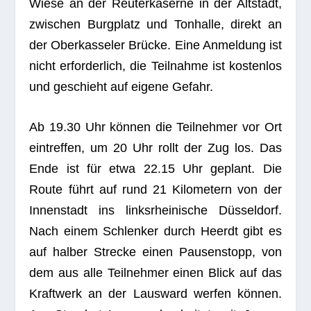
Wiese an der Reu­ter­ka­serne in der Alt­stadt,
zwi­schen Burg­platz und Ton­halle, direkt an
der Ober­kas­se­ler Brü­cke. Eine Anmel­dung ist
nicht erfor­der­lich, die Teil­nahme ist kos­ten­los
und geschieht auf eigene Gefahr.
Ab 19.30 Uhr kön­nen die Teil­neh­mer vor Ort
ein­tref­fen, um 20 Uhr rollt der Zug los. Das
Ende ist für etwa 22.15 Uhr geplant. Die
Route führt auf rund 21 Kilo­me­tern von der
Innen­stadt ins links­rhei­ni­sche Düs­sel­dorf.
Nach einem Schlen­ker durch Heerdt gibt es
auf hal­ber Stre­cke einen Pau­sen­stopp, von
dem aus alle Teil­neh­mer einen Blick auf das
Kraft­werk an der Laus­ward wer­fen kön­nen.