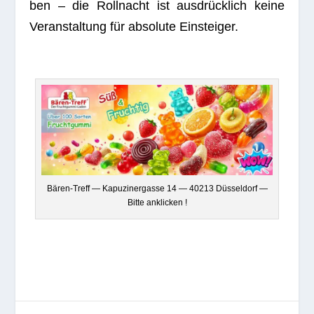
ben – die Roll­nacht ist aus­drück­lich keine
Ver­an­stal­tung für abso­lute Einsteiger.
Bären-Treff — Kapu­zi­ner­gasse 14 — 40213 Düs­sel­dorf —
Bitte anklicken !