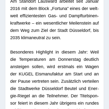
Am Stand­ort Laus­ward arbei­tet seit Januar
2016 mit dem Block „For­tuna” eines der welt­
weit effi­zi­en­tes­ten Gas- und Dampf­tur­bi­nen­
kraft­werke – ein wesent­li­cher Mei­len­stein auf
dem Weg zum Ziel der Stadt Düs­sel­dorf, bis
2035 kli­ma­neu­tral zu sein.
Beson­de­res High­light in die­sem Jahr: Weil
die Tem­pe­ra­tu­ren am Don­ners­tag deut­lich
anstei­gen sol­len, wird erst­mals ein Wagen
der KUGEL Eis­ma­nu­fak­tur am Start und an
der Pause ver­tre­ten sein. Zusätz­lich ver­tei­len
die Stadt­werke Düs­sel­dorf Beu­tel und Ener­
gie-Rie­gel an die Teil­neh­mer. Der Titel­spon­
sor fei­ert in die­sem Jahr übri­gens ein run­des