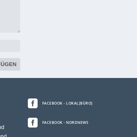

FACEBOOK - LOKAL[BÜRO]

FACEBOOK - NORDNEWS
nd
und