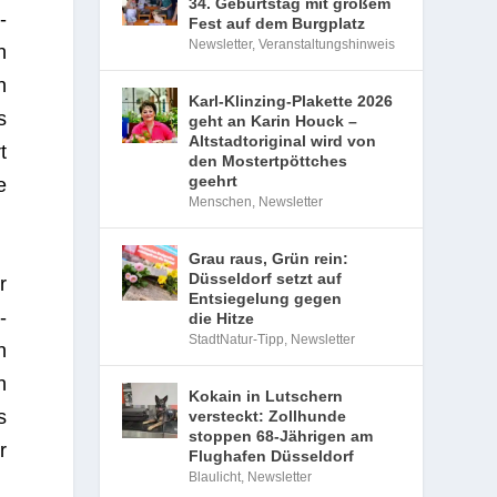
34. Geburtstag mit großem
­
Fest auf dem Burgplatz
Newsletter
,
Veranstaltungshinweis
n
n
Karl-Klinzing-Plakette 2026
s
geht an Karin Houck –
Altstadtoriginal wird von
t
den Mostertpöttches
geehrt
e
Menschen
,
Newsletter
Grau raus, Grün rein:
Düsseldorf setzt auf
r
Entsiegelung gegen
­
die Hitze
StadtNatur-Tipp
,
Newsletter
n
h
Kokain in Lutschern
s
versteckt: Zollhunde
stoppen 68-Jährigen am
r
Flughafen Düsseldorf
Blaulicht
,
Newsletter