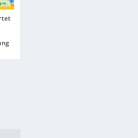
rtet
ung