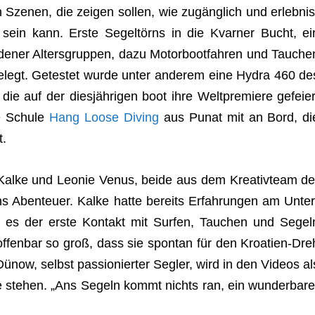
en Sze­nen, die zei­gen sol­len, wie zugäng­lich und erleb­nis
t sein kann. Erste Segel­törns in die Kvar­ner Bucht, ei
­de­ner Alters­grup­pen, dazu Motor­boot­fah­ren und Tau­che
­legt. Getes­tet wurde unter ande­rem eine Hydra 460 de
 die auf der dies­jäh­ri­gen boot ihre Welt­pre­miere gefei­er
ie Schule
Hang Loose Diving
aus Punat mit an Bord, di
t.
 Kalke und Leo­nie Venus, beide aus dem Krea­tiv­team de
 ins Aben­teuer. Kalke hatte bereits Erfah­run­gen am Unter
es der erste Kon­takt mit Sur­fen, Tau­chen und Segel
offen­bar so groß, dass sie spon­tan für den Kroa­tien-Dre
ünow, selbst pas­sio­nier­ter Seg­ler, wird in den Videos al
te ste­hen. „Ans Segeln kommt nichts ran, ein wun­der­ba­re