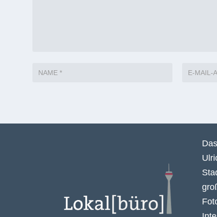
Das
Ulr
Sta
gro
Fot
Int