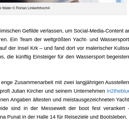
e Water © Flo­rian Linke/mhoch4
ei­mi­schen Gefilde ver­las­sen, um Social-Media-Con­tent a
ie­ren. Ein Team der welt­größ­ten Yacht- und Was­ser­sport
uf der Insel Krk – und fand dort vor male­ri­scher Kuliss
 die künf­tig Ein­stei­ger für den Was­ser­sport begeis­ter
enge Zusam­men­ar­beit mit zwei lang­jäh­ri­gen Aus­stel­ler
­profi Julian Kir­cher und sei­nem Unter­neh­men
in2theblu
nen Anga­ben ältes­ten und meist­aus­ge­zeich­ne­ten Yacht
Beide sind in der Mes­se­welt der boot fest ver­an­kert 
ina Punat in der Halle 14 für Rei­se­ziele und Bootsleben.