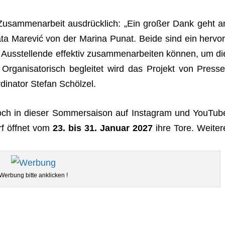
Zusam­men­ar­beit aus­drück­lich: „Ein gro­ßer Dank geht a
ta Mare­vić von der Marina Punat. Beide sind ein her­vor
Aus­stel­lende effek­tiv zusam­men­ar­bei­ten kön­nen, um di
rga­ni­sa­to­risch beglei­tet wird das Pro­jekt von Pres­se
di­na­tor Ste­fan Schölzel.
noch in die­ser Som­mer­sai­son auf Insta­gram und You­Tub
rf öff­net vom
23. bis 31. Januar 2027
ihre Tore. Wei­ter
Wer­bung bitte anklicken !