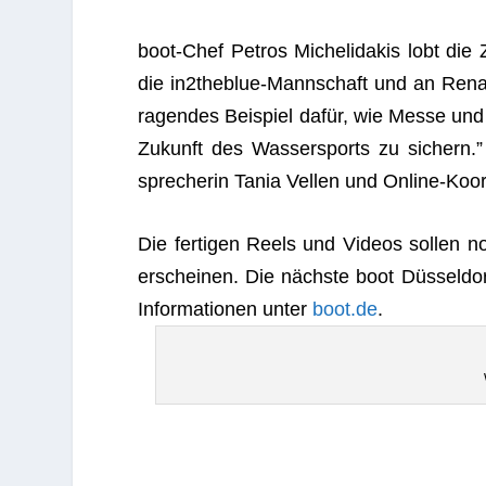
boot-Chef Petros Micheli­da­kis lobt die 
die in2­theblue-Mann­schaft und an Rena
ra­gen­des Bei­spiel dafür, wie Messe und 
Zukunft des Was­ser­sports zu sichern.” O
spre­che­rin Tania Vel­len und Online-Koor­
Die fer­ti­gen Reels und Videos sol­len 
erschei­nen. Die nächste boot Düs­sel­do
Infor­ma­tio­nen unter
boot.de
.