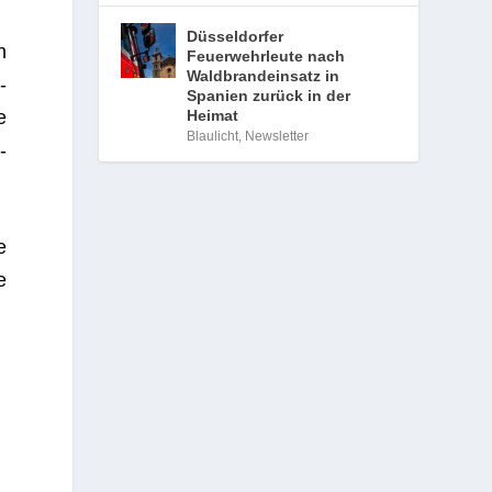
Düsseldorfer
n
Feuerwehrleute nach
Waldbrandeinsatz in
­
Spanien zurück in der
e
Heimat
Blaulicht
,
Newsletter
­
e
e