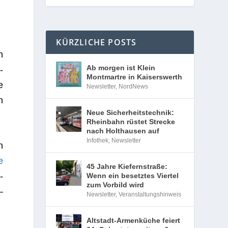
KÜRZLICHE POSTS
n
Ab morgen ist Klein
­
Montmartre in Kaiserswerth
e
Newsletter
,
NordNews
n
Neue Sicherheitstechnik:
Rheinbahn rüstet Strecke
nach Holthausen auf
Infothek
,
Newsletter
n
e
45 Jahre Kiefernstraße:
­
Wenn ein besetztes Viertel
zum Vorbild wird
–
Newsletter
,
Veranstaltungshinweis
Altstadt-Armenküche feiert