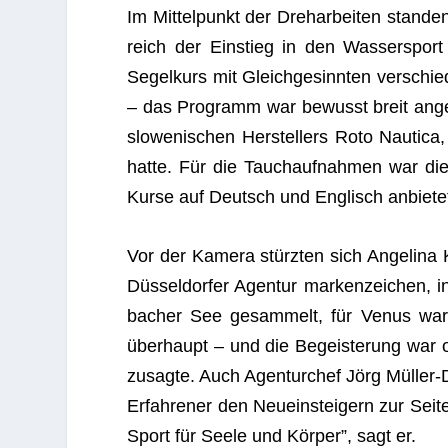
Im Mit­tel­punkt der Dreh­ar­bei­ten stan­d
reich der Ein­stieg in den Was­ser­spor
Segel­kurs mit Gleich­ge­sinn­ten ver­schie
– das Pro­gramm war bewusst breit ange
slo­we­ni­schen Her­stel­lers Roto Nau­tica,
hatte. Für die Tauch­auf­nah­men war d
Kurse auf Deutsch und Eng­lisch anbiete
Vor der Kamera stürz­ten sich Ange­lina
Düs­sel­dor­fer Agen­tur mar­ken­zei­chen,
ba­cher See gesam­melt, für Venus war 
über­haupt – und die Begeis­te­rung war 
zusagte. Auch Agen­tur­chef Jörg Mül­ler-D
Erfah­re­ner den Neu­ein­stei­gern zur Sei
Sport für Seele und Kör­per”, sagt er.