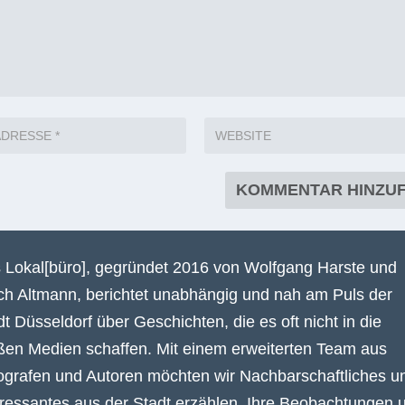
 Lokal[büro], gegründet 2016 von Wolfgang Harste und
ich Altmann, berichtet unabhängig und nah am Puls der
dt Düsseldorf über Geschichten, die es oft nicht in die
ßen Medien schaffen. Mit einem erweiterten Team aus
ografen und Autoren möchten wir Nachbarschaftliches u
eressantes aus der Stadt erzählen. Ihre Beobachtungen 