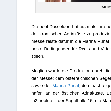
We lov
Die boot Düs­sel­dorf hat erst­mals ihre h
der kroa­ti­schen Adria­küste zu pro­du­z
messe reiste dafür in die Marina Punat a
beste Bedin­gun­gen für Reels und Videos,
sollen.
Mög­lich wurde die Pro­duk­tion durch die 
der Messe: dem öster­rei­chi­schen Segel
sowie der
Marina Punat
, dem nach eige­
ha­fen an der öst­li­chen Adria­küste. 
in2theblue in der Segel­halle 15, die Mar