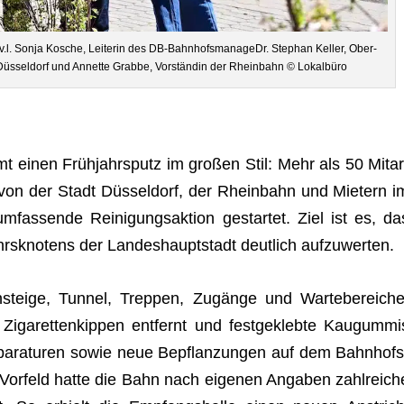
.l. Sonja Kosche, Lei­te­rin des DB-Bahn­hofs­ma­na­geDr. Ste­phan Kel­ler, Ober­
in Düs­sel­dorf und Annette Grabbe, Vor­stän­din der Rhein­bahn © Lokalbüro
t einen Früh­jahrs­putz im gro­ßen Stil: Mehr als 50 Mit­ar
 von der Stadt Düs­sel­dorf, der Rhein­bahn und Mie­tern i
as­sende Rei­ni­gungs­ak­tion gestar­tet. Ziel ist es, da
hrs­kno­tens der Lan­des­haupt­stadt deut­lich aufzuwerten.
steige, Tun­nel, Trep­pen, Zugänge und War­te­be­rei­che
iga­ret­ten­kip­pen ent­fernt und fest­ge­klebte Kau­gum­mi
Repa­ra­tu­ren sowie neue Bepflan­zun­gen auf dem Bahn­hofs
Vor­feld hatte die Bahn nach eige­nen Anga­ben zahl­rei­ch