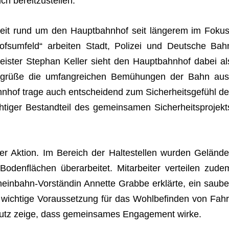
ich bereitzustellen.
heit rund um den Haupt­bahn­hof seit län­ge­rem im Fokus
ofs­um­feld“ arbei­ten Stadt, Poli­zei und Deut­sche Bah
is­ter Ste­phan Kel­ler sieht den Haupt­bahn­hof dabei al
r begrüße die umfang­rei­chen Bemü­hun­gen der Bahn aus
ahn­hof trage auch ent­schei­dend zum Sicher­heits­ge­fühl de
ti­ger Bestand­teil des gemein­sa­men Sicher­heits­pro­jekt
er Aktion. Im Bereich der Hal­te­stel­len wur­den Gelän­de
en­flä­chen über­ar­bei­tet. Mit­ar­bei­ter ver­tei­len zude
ein­bahn-Vor­stän­din Annette Grabbe erklärte, ein sau­be
wich­tige Vor­aus­set­zung für das Wohl­be­fin­den von Fahr
s­putz zeige, dass gemein­sa­mes Enga­ge­ment wirke.