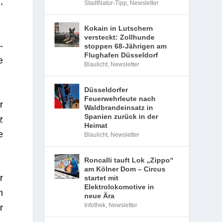
,
StadtNatur-Tipp
,
Newsletter
Kokain in Lutschern
versteckt: Zollhunde
­
stoppen 68-Jährigen am
Flughafen Düsseldorf
e
Blaulicht
,
Newsletter
Düsseldorfer
Feuerwehrleute nach
r
Waldbrandeinsatz in
Spanien zurück in der
z
Heimat
e
Blaulicht
,
Newsletter
Roncalli tauft Lok „Zippo“
am Kölner Dom – Circus
r
startet mit
Elektrolokomotive in
n
neue Ära
Infothek
,
Newsletter
r