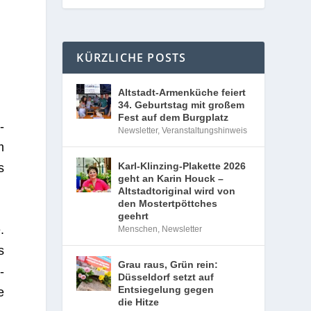
KÜRZLICHE POSTS
Altstadt-Armenküche feiert
34. Geburtstag mit großem
Fest auf dem Burgplatz
­
Newsletter
,
Veranstaltungshinweis
m
Karl-Klinzing-Plakette 2026
s
geht an Karin Houck –
Altstadtoriginal wird von
den Mostertpöttches
geehrt
.
Menschen
,
Newsletter
s
Grau raus, Grün rein:
­
Düsseldorf setzt auf
Entsiegelung gegen
e
die Hitze