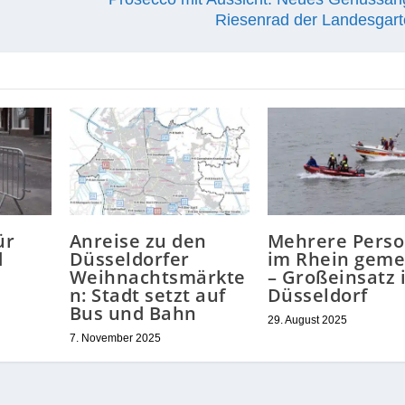
Riesenrad der Landesgar
ür
Anreise zu den
Mehrere Pers
d
Düsseldorfer
im Rhein geme
Weihnachtsmärkte
– Großeinsatz 
n: Stadt setzt auf
Düsseldorf
Bus und Bahn
29. August 2025
7. November 2025