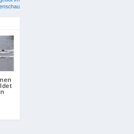
tenschau
onen
ldet
in