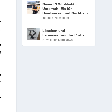
Neuer REWE-Markt in
Unterrath: Eis für
Handwerker und Nachbarn
.
Infothek
,
Newsletter
n
s
Löschen und
Lebensrettung für Profis
­
Newsletter
,
NordNews
r
s
r
m
­
­