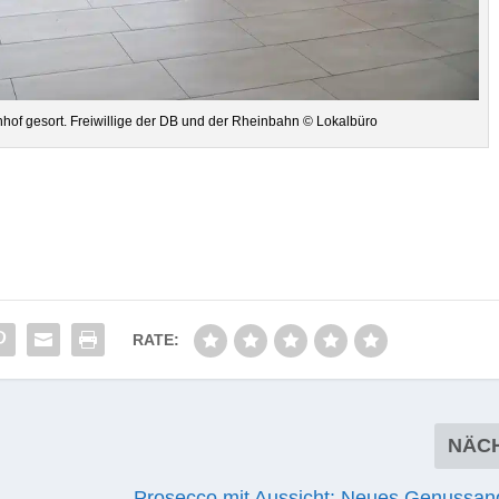
hof gesort. Frei­wil­lige der DB und der Rhein­bahn © Lokalbüro
RATE:
NÄC
Prosecco mit Aussicht: Neues Genussan