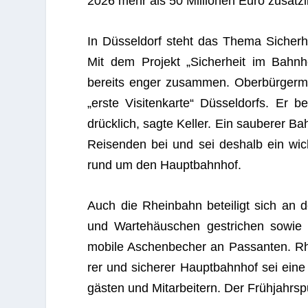
2026 mehr als 50 Mil­lio­nen Euro zusätz­l
In Düs­sel­dorf steht das Thema Sicher­
Mit dem Pro­jekt „Sicher­heit im Bahn­h
bereits enger zusam­men. Ober­bür­ger­me
„erste Visi­ten­karte“ Düs­sel­dorfs. E
drück­lich, sagte Kel­ler. Ein sau­be­rer B
Rei­sen­den bei und sei des­halb ein wich­
rund um den Hauptbahnhof.
Auch die Rhein­bahn betei­ligt sich an d
und War­te­häus­chen gestri­chen sowie Bod
mobile Aschen­be­cher an Pas­san­ten. Rh
rer und siche­rer Haupt­bahn­hof sei eine 
gäs­ten und Mit­ar­bei­tern. Der Früh­jahr