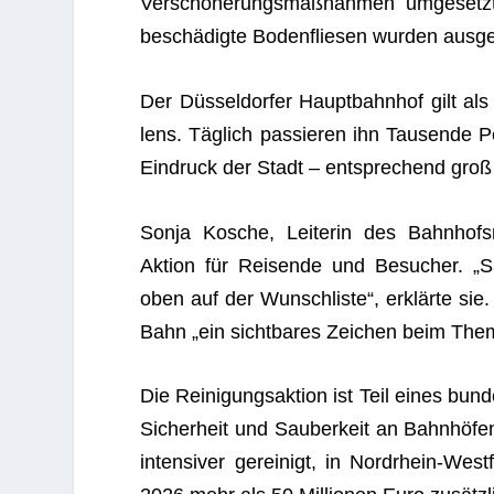
Ver­schö­ne­rungs­maß­nah­men umge­set
beschä­digte Boden­flie­sen wur­den aus­g
Der Düs­sel­dor­fer Haupt­bahn­hof gilt als
lens. Täg­lich pas­sie­ren ihn Tau­sende 
Ein­druck der Stadt – ent­spre­chend groß
Sonja Kosche, Lei­te­rin des Bahn­hofs
Aktion für Rei­sende und Besu­cher. „S
oben auf der Wunsch­liste“, erklärte sie
Bahn „ein sicht­ba­res Zei­chen beim Them
Die Rei­ni­gungs­ak­tion ist Teil eines bu
Sicher­heit und Sau­ber­keit an Bahn­hö­f
inten­si­ver gerei­nigt, in Nord­rhein-W