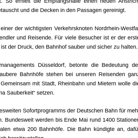
zt. So erhielt die Emp­fangs­halle einen neuen Anstrich
e­tauscht und die Decken in den Pas­sa­gen gereinigt.
 einer der wich­tigs­ten Ver­kehrs­kno­ten Nord­rhein-West­fa
Pend­ler und Rei­sende. Für viele Besu­cher ist er der erst
 ist der Druck, den Bahn­hof sau­ber und sicher zu halten.
­ma­nage­ments Düs­sel­dorf, betonte die Bedeu­tung de
au­bere Bahn­höfe ste­hen bei unse­ren Rei­sen­den gan
. Gemein­sam mit Stadt, Rhein­bahn und Mie­tern wolle di
a Sau­ber­keit“ setzen.
n­des­wei­ten Sofort­pro­gramms der Deut­schen Bahn für meh
en. Bun­des­weit wer­den bis Ende Mai rund 1400 Sta­tio­ne
est­fa­len etwa 200 Bahn­höfe. Die Bahn kün­digte an, dafü