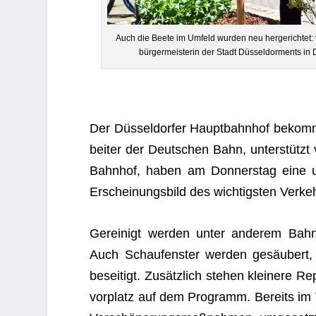
Auch die Beete im Umfeld wur­den neu her­ge­rich­tet: v
bür­ger­meis­te­rin der Stadt Düs­sel­dorm­ents 
Der Düs­sel­dor­fer Haupt­bahn­hof bekomm
bei­ter der Deut­schen Bahn, unter­stützt
Bahn­hof, haben am Don­ners­tag eine umf
Erschei­nungs­bild des wich­tigs­ten Ver­ke
Gerei­nigt wer­den unter ande­rem Bahn­
Auch Schau­fens­ter wer­den gesäu­bert, Z
besei­tigt. Zusätz­lich ste­hen klei­nere 
vor­platz auf dem Pro­gramm. Bereits im 