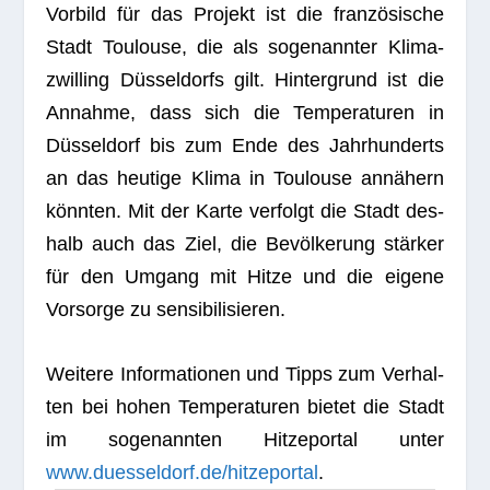
Vor­bild für das Pro­jekt ist die fran­zö­si­sche
Stadt
Tou­louse
, die als soge­nann­ter Kli­ma­
zwil­ling Düs­sel­dorfs gilt. Hin­ter­grund ist die
Annahme, dass sich die Tem­pe­ra­tu­ren in
Düs­sel­dorf bis zum Ende des Jahr­hun­derts
an das heu­tige Klima in Tou­louse annä­hern
könn­ten. Mit der Karte ver­folgt die Stadt des­
halb auch das Ziel, die Bevöl­ke­rung stär­ker
für den Umgang mit Hitze und die eigene
Vor­sorge zu sensibilisieren.
Wei­tere Infor­ma­tio­nen und Tipps zum Ver­hal­
ten bei hohen Tem­pe­ra­tu­ren bie­tet die Stadt
im soge­nann­ten Hit­ze­por­tal unter
www.duesseldorf.de/hitzeportal
.