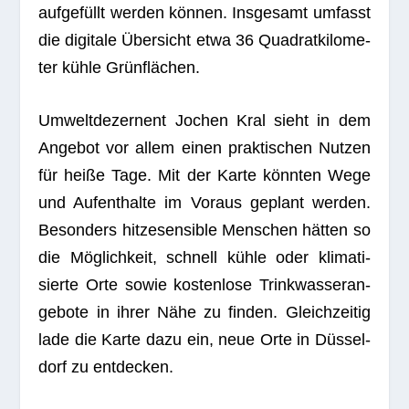
auf­ge­füllt wer­den kön­nen. Ins­ge­samt umfasst
die digi­tale Über­sicht etwa 36 Qua­drat­ki­lo­me­
ter kühle Grünflächen.
Umwelt­de­zer­nent
Jochen Kral
sieht in dem
Ange­bot vor allem einen prak­ti­schen Nut­zen
für heiße Tage. Mit der Karte könn­ten Wege
und Auf­ent­halte im Vor­aus geplant wer­den.
Beson­ders hit­zesen­si­ble Men­schen hät­ten so
die Mög­lich­keit, schnell kühle oder kli­ma­ti­
sierte Orte sowie kos­ten­lose Trink­was­ser­an­
ge­bote in ihrer Nähe zu fin­den. Gleich­zei­tig
lade die Karte dazu ein, neue Orte in Düs­sel­
dorf zu entdecken.