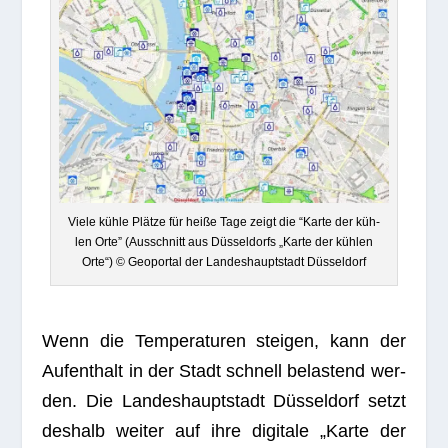
Viele kühle Plätze für heiße Tage zeigt die “Karte der küh­
len Orte” (Aus­schnitt aus Düs­sel­dorfs „Karte der küh­len
Orte“) © Geo­por­tal der Lan­des­haupt­stadt Düsseldorf
Wenn die Tem­pe­ra­tu­ren stei­gen, kann der
Auf­ent­halt in der Stadt schnell belas­tend wer­
den. Die Lan­des­haupt­stadt Düs­sel­dorf setzt
des­halb wei­ter auf ihre digi­tale „Karte der