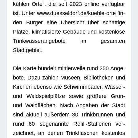
küh­len Orte“, die seit 2023 online ver­füg­bar
ist. Unter
www.duesseldorf.de/kuehle-orte
fin­
den Bür­ger eine Über­sicht über schat­tige
Plätze, kli­ma­ti­sierte Gebäude und kos­ten­lose
Trink­was­ser­an­ge­bote im gesam­ten
Stadtgebiet.
Die Karte bün­delt mitt­ler­weile rund 250 Ange­
bote. Dazu zäh­len Museen, Biblio­the­ken und
Kir­chen ebenso wie Schwimm­bä­der, Was­ser-
und Wald­spiel­plätze sowie grö­ßere Grün-
und Wald­flä­chen. Nach Anga­ben der Stadt
sind aktu­ell außer­dem 30 Trink­brun­nen und
rund 60 soge­nannte Refill-Sta­tio­nen ver­
zeich­net, an denen Trink­fla­schen kos­ten­los