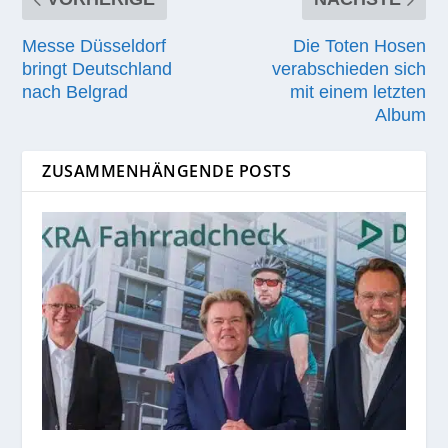
Messe Düsseldorf
Die Toten Hosen
bringt Deutschland
verabschieden sich
nach Belgrad
mit einem letzten
Album
ZUSAMMENHÄNGENDE POSTS