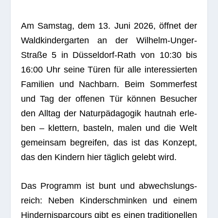
Am Sams­tag, dem 13. Juni 2026, öff­net der
Wald­kin­der­gar­ten an der Wil­helm-Unger-
Straße 5 in Düs­sel­dorf-Rath von 10:30 bis
16:00 Uhr seine Türen für alle inter­es­sier­ten
Fami­lien und Nach­barn. Beim Som­mer­fest
und Tag der offe­nen Tür kön­nen Besu­cher
den All­tag der Natur­päd­ago­gik haut­nah erle­
ben – klet­tern, bas­teln, malen und die Welt
gemein­sam begrei­fen, das ist das Kon­zept,
das den Kin­dern hier täg­lich gelebt wird.
Das Pro­gramm ist bunt und abwechs­lungs­
reich: Neben Kin­der­schmin­ken und einem
Hin­der­nis­par­cours gibt es einen tra­di­tio­nel­len