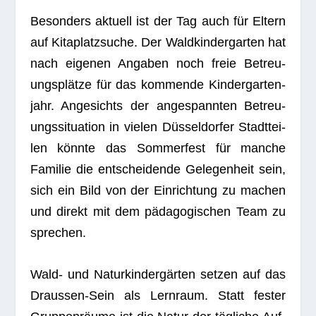
Beson­ders aktu­ell ist der Tag auch für Eltern
auf Kita­platz­su­che. Der Wald­kin­der­gar­ten hat
nach eige­nen Anga­ben noch freie Betreu­
ungs­plätze für das kom­mende Kin­der­gar­ten­
jahr. Ange­sichts der ange­spann­ten Betreu­
ungs­si­tua­tion in vie­len Düs­sel­dor­fer Stadt­tei­
len könnte das Som­mer­fest für man­che
Fami­lie die ent­schei­dende Gele­gen­heit sein,
sich ein Bild von der Ein­rich­tung zu machen
und direkt mit dem päd­ago­gi­schen Team zu
sprechen.
Wald- und Natur­kin­der­gär­ten set­zen auf das
Draus­sen-Sein als Lern­raum. Statt fes­ter