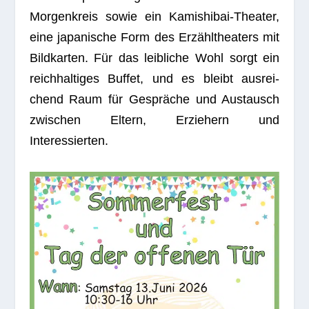
Mor­gen­kreis sowie ein Kami­shi­bai-Thea­ter,
eine japa­ni­sche Form des Erzähl­thea­ters mit
Bild­kar­ten. Für das leib­li­che Wohl sorgt ein
reich­hal­ti­ges Buf­fet, und es bleibt aus­rei­
chend Raum für Gesprä­che und Aus­tausch
zwi­schen Eltern, Erzie­hern und
Interessierten.