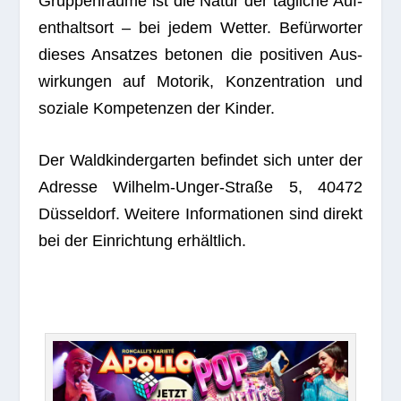
Grup­pen­räume ist die Natur der täg­li­che Auf­
ent­halts­ort – bei jedem Wet­ter. Befür­wor­ter
die­ses Ansat­zes beto­nen die posi­ti­ven Aus­
wir­kun­gen auf Moto­rik, Kon­zen­tra­tion und
soziale Kom­pe­ten­zen der Kinder.
Der Wald­kin­der­gar­ten befin­det sich unter der
Adresse Wil­helm-Unger-Straße 5, 40472
Düs­sel­dorf. Wei­tere Infor­ma­tio­nen sind direkt
bei der Ein­rich­tung erhältlich.