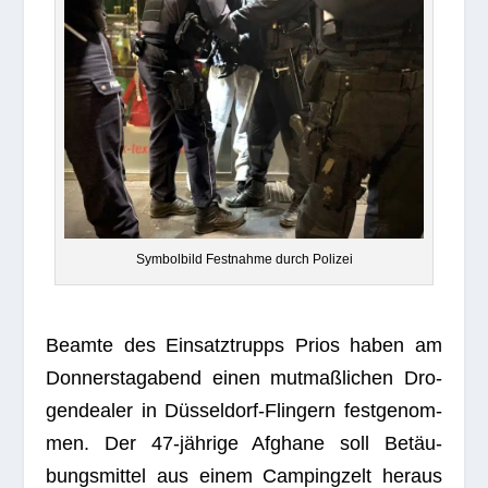
Sym­bol­bild Fest­nahme durch Polizei
Beamte des Ein­satz­trupps Prios haben am
Don­ners­tag­abend einen mut­maß­li­chen Dro­
gen­dea­ler in Düs­sel­dorf-Flin­gern fest­ge­nom­
men. Der 47-jäh­rige Afghane soll Betäu­
bungs­mit­tel aus einem Cam­ping­zelt her­aus