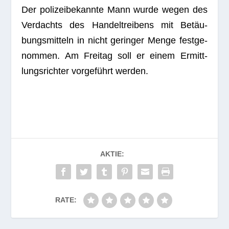
Der poli­zei­be­kannte Mann wurde wegen des
Ver­dachts des Han­del­trei­bens mit Betäu­
bungs­mit­teln in nicht gerin­ger Menge fest­ge­
nom­men. Am Frei­tag soll er einem Ermitt­
lungs­rich­ter vor­ge­führt wer­den
.
AKTIE:
RATE: