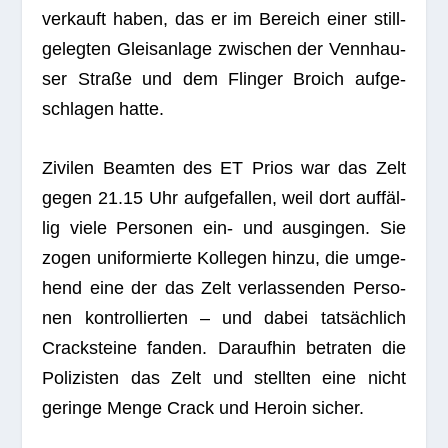
ver­kauft haben, das er im Bereich einer still­
ge­leg­ten Gleis­an­lage zwi­schen der Venn­hau­
ser Straße und dem Flin­ger Broich auf­ge­
schla­gen hatte.
Zivi­len Beam­ten des ET Prios war das Zelt
gegen 21.15 Uhr auf­ge­fal­len, weil dort auf­fäl­
lig viele Per­so­nen ein- und aus­gin­gen. Sie
zogen uni­for­mierte Kol­le­gen hinzu, die umge­
hend eine der das Zelt ver­las­sen­den Per­so­
nen kon­trol­lier­ten – und dabei tat­säch­lich
Crack­steine fan­den. Dar­auf­hin betra­ten die
Poli­zis­ten das Zelt und stell­ten eine nicht
geringe Menge Crack und Heroin sicher.