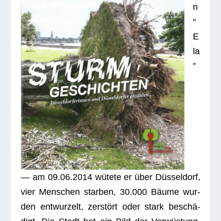
n
“
E
la
”
— am 09.06.2014 wütete er über Düs­sel­dorf,
vier Men­schen star­ben, 30.000 Bäume wur­
den ent­wur­zelt, zer­stört oder stark beschä­