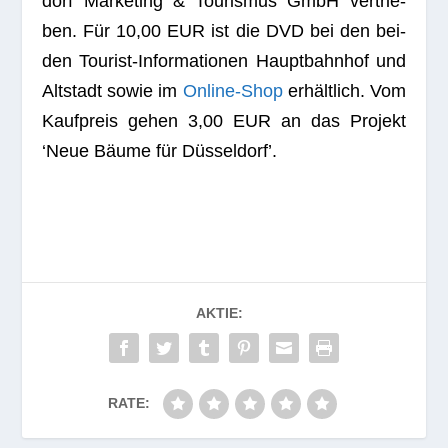
dorf Mar­ke­ting & Tou­ris­mus GmbH ver­trie­
ben. Für 10,00 EUR ist die DVD bei den bei­
den Tou­rist-Infor­ma­tio­nen Haupt­bahn­hof und
Alt­stadt sowie im
Online-Shop
erhält­lich. Vom
Kauf­preis gehen 3,00 EUR an das Pro­jekt
‘Neue Bäume für Düsseldorf’.
AKTIE:
RATE: