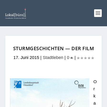
STURMGESCHICHTEN — DER FILM
17. Juni 2015
|
Stadtleben
|
0
|
O
r
k
a