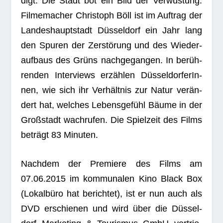
digt. Die Stadt bot ein Bild der Ver­wüs­tung.
Fil­me­ma­cher Chris­toph Böll ist im Auf­trag der
Lan­des­haupt­stadt Düs­sel­dorf ein Jahr lang
den Spu­ren der Zer­stö­rung und des Wie­der­
auf­baus des Grüns nach­ge­gan­gen. In berüh­
ren­den Inter­views erzäh­len Düs­sel­dor­fe­rIn­
nen, wie sich ihr Ver­hält­nis zur Natur ver­än­
dert hat, wel­ches Lebens­ge­fühl Bäume in der
Groß­stadt wach­ru­fen. Die Spiel­zeit des Films
beträgt 83 Minuten.
Nach­dem der Pre­miere des Films am
07.06.2015 im kom­mu­na­len Kino Black Box
(Lokal­büro hat berich­tet), ist er nun auch als
DVD erschie­nen und wird über die Düs­sel­