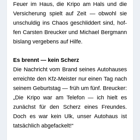
Feuer im Haus, die Kripo am Hals und die
Ver­si­che­rung spielt auf Zeit — obwohl sie
unschul­dig ins Chaos geschlid­dert sind, hof­
fen Cars­ten Breu­cker und Michael Berg­mann
bis­lang ver­ge­bens auf Hilfe.
Es brennt — kein Scherz
Die Nach­richt vom Brand sei­nes Auto­hau­ses
erreichte den Kfz-Meis­ter nur einen Tag nach
sei­nem Geburts­tag — früh um fünf. Breu­cker:
„Die Kripo war am Tele­fon — ich hielt es
zunächst für den Scherz eines Freun­des.
Doch es war kein Ulk, unser Auto­haus ist
tatsächlich abgefackelt!“