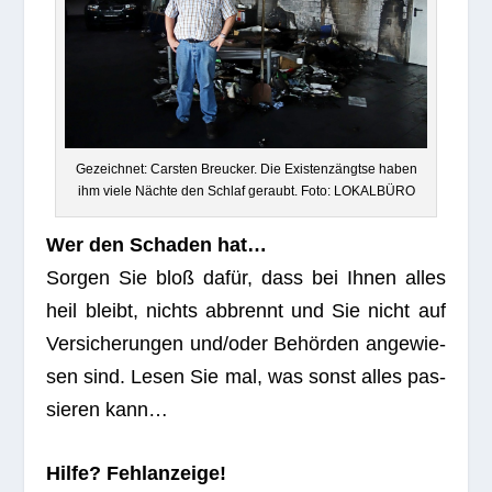
Gezeich­net: Cars­ten Breu­cker. Die Exis­tenzäng­tse haben
ihm viele Nächte den Schlaf geraubt. Foto: LOKALBÜRO
Wer den Scha­den hat…
Sor­gen Sie bloß dafür, dass bei Ihnen alles
heil bleibt, nichts abbrennt und Sie nicht auf
Ver­si­che­run­gen und/oder Behörden ange­wie­
sen sind. Lesen Sie mal, was sonst alles pas­
sie­ren kann…
Hilfe? Fehl­an­zeige!