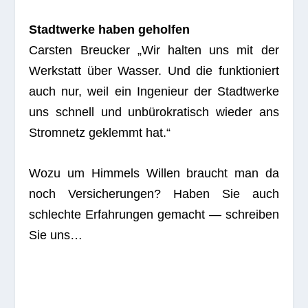
Stadt­werke haben geholfen
Cars­ten Breu­cker „Wir hal­ten uns mit der
Werk­statt über Was­ser. Und die funk­tio­niert
auch nur, weil ein Inge­nieur der Stadt­werke
uns schnell und unbürokratisch wie­der ans
Strom­netz geklemmt hat.“
Wozu um Him­mels Wil­len braucht man da
noch Ver­si­che­run­gen? Haben Sie auch
schlechte Erfah­run­gen gemacht — schrei­ben
Sie uns…