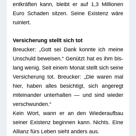
entkräften kann, bleibt er auf 1,3 Mil­lio­nen
Euro Scha­den sit­zen. Seine Exis­tenz wäre
ruiniert.
Ver­si­che­rung stellt sich tot
Breu­cker: „Gott sei Dank konnte ich meine
Unschuld bewei­sen.“ Genützt hat es ihm bis­
lang wenig. Seit einem Monat stellt sich seine
Ver­si­che­rung tot. Breu­cker: „Die waren mal
hier, haben alles besich­tigt, sich ange­regt
mit­ein­an­der unter­hal­ten — und sind wie­der
verschwunden.“
Kein Wort, wann er an den Wie­der­auf­bau
sei­ner Exis­tenz begin­nen kann. Nichts. Eine
Alli­anz fürs Leben sieht anders aus.