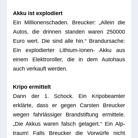
Akku ist explodiert
Ein Mil­lio­nen­scha­den. Breu­cker: „Allein die
Autos, die drin­nen stan­den waren 250000
Euro wert. Die sind alle hin.“ Brand­ur­sa­che:
Ein explo­dier­ter Lithium-Ionen- Akku aus
einem Elek­tro­rol­ler, die in dem Auto­haus
auch ver­kauft werden.
Kripo ermit­telt
Dann der 1. Schock. Ein Kri­po­be­am­ter
erklärte, dass er gegen Cars­ten Breu­cker
wegen fahrlässiger Brand­stif­tung ermit­tele.
„Die Akkus waren falsch gela­gert.“ Ein Alp­
traum! Falls Breu­cker die Vorwürfe nicht