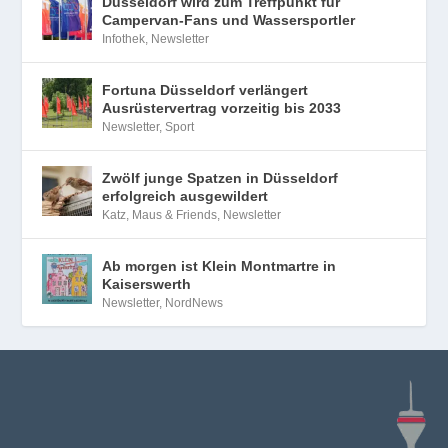
Düsseldorf wird zum Treffpunkt für
Campervan-Fans und Wassersportler
Infothek
,
Newsletter
Fortuna Düsseldorf verlängert
Ausrüstervertrag vorzeitig bis 2033
Newsletter
,
Sport
Zwölf junge Spatzen in Düsseldorf
erfolgreich ausgewildert
Katz, Maus & Friends
,
Newsletter
Ab morgen ist Klein Montmartre in
Kaiserswerth
Newsletter
,
NordNews