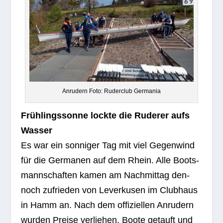
Anru­dern Foto: Ruder­club Germania
Früh­lings­sonne lockte die Rude­rer aufs
Wasser
Es war ein son­ni­ger Tag mit viel Gegen­wind
für die Ger­ma­nen auf dem Rhein. Alle Boots­
mann­schaf­ten kamen am Nach­mit­tag den­
noch zufrie­den von Lever­ku­sen im Club­haus
in Hamm an. Nach dem offi­zi­el­len Anru­dern
wur­den Preise ver­lie­hen, Boote getauft und