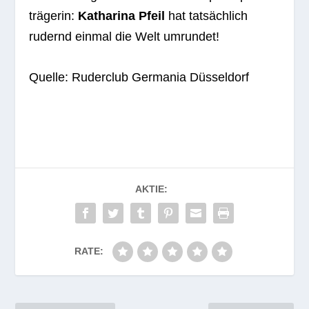
trä­ge­rin:
Katha­rina Pfeil
hat tat­säch­lich
rudernd ein­mal die Welt umrundet!
Quelle: Ruder­club Ger­ma­nia Düsseldorf
AKTIE:
RATE: