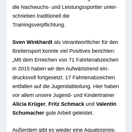
die Nach­wuchs- und Leis­tungs­sport­ler unter­
schrie­ben tra­di­tio­nell die
Trainingsverpflichtung.
Sven Wink­hardt
als Ver­ant­wort­li­cher für den
Brei­ten­sport konnte viel Posi­ti­ves berich­ten:
„Mit dem Errei­chen von 71 Fahr­ten­ab­zei­chen
in 2015 haben wir den Auf­wärts­trend ein­
drucks­voll fort­ge­setzt. 17 Fahr­ten­ab­zei­chen
ent­fal­len auf die Jugend­ab­tei­lung. Hier haben
vor allem unsere Jugend- und Kin­der­trai­ner
Ali­cia Krü­ger
,
Fritz Schmack
und
Valen­tin
Schu­ma­cher
gute Arbeit geleistet.
Außer­dem gibt es wie­der eine Aqua­tor­preis­