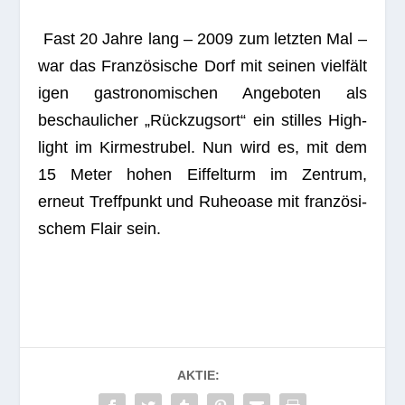
Fast 20 Jahre lang – 2009 zum letz­ten Mal –
war das Fran­zö­si­sche Dorf mit sei­nen viel­fäl­t
i­gen gas­tro­no­mi­schen Ange­bo­ten als
beschau­li­cher „Rück­zugs­ort“ ein stil­les High­
light im Kir­me­stru­bel. Nun wird es, mit dem
15 Meter hohen Eif­fel­turm im Zen­trum,
erneut Treff­punkt und Ruhe­oase mit fran­zö­si­
schem Flair sein.
AKTIE: