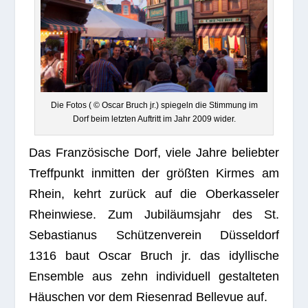
Die Fotos ( © Oscar Bruch jr.) spie­geln die Stim­mung im
Dorf beim letz­ten Auf­tritt im Jahr 2009 wider.
Das Fran­zö­si­sche Dorf, viele Jahre belieb­ter
Treff­punkt inmit­ten der größ­ten Kir­mes am
Rhein, kehrt zurück auf die Ober­kas­se­ler
Rhein­wiese. Zum Jubi­lä­ums­jahr des St.
Sebas­tia­nus Schüt­zen­ver­ein Düs­sel­dorf
1316 baut Oscar Bruch jr. das idyl­li­sche
Ensem­ble aus zehn indi­vi­du­ell gestal­te­ten
Häus­chen vor dem Rie­sen­rad Bel­le­vue auf.