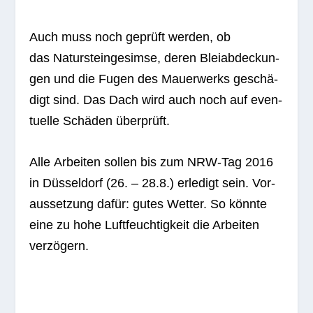
Auch muss noch geprüft wer­den, ob
das Natur­stein­ge­simse, deren Blei­ab­de­ckun­
gen und die Fugen des Mau­er­werks geschä­
digt sind. Das Dach wird auch noch auf even­
tu­elle Schä­den überprüft.
Alle Arbei­ten sol­len bis zum NRW-Tag 2016
in Düs­sel­dorf (26. – 28.8.) erle­digt sein. Vor­
aus­set­zung dafür: gutes Wet­ter. So könnte
eine zu hohe Luft­feuch­tig­keit die Arbei­ten
verzögern.