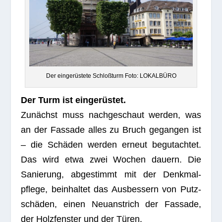
Der ein­ge­rüs­tete Schloß­turm Foto: LOKALBÜRO
Der Turm ist eingerüstet.
Zunächst muss nach­ge­schaut wer­den, was
an der Fas­sade alles zu Bruch gegan­gen ist
– die Schä­den wer­den erneut begut­ach­tet.
Das wird etwa zwei Wochen dau­ern. Die
Sanie­rung, abge­stimmt mit der Denk­mal­
pflege, beinhal­tet das Aus­bes­sern von Putz­
schä­den, einen Neu­an­strich der Fas­sade,
der Holz­fens­ter und der Türen.