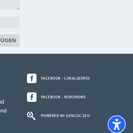

FACEBOOK - LOKAL[BÜRO]

FACEBOOK - NORDNEWS
nd
und

POWERED BY GENLOC.SEO