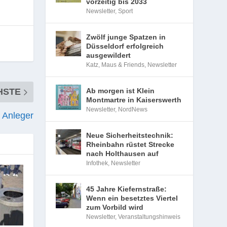
vorzeitig bis 2033
Newsletter
,
Sport
Zwölf junge Spatzen in
Düsseldorf erfolgreich
ausgewildert
Katz, Maus & Friends
,
Newsletter
Ab morgen ist Klein
HSTE
Montmartre in Kaiserswerth
Newsletter
,
NordNews
 Anleger
Neue Sicherheitstechnik:
Rheinbahn rüstet Strecke
nach Holthausen auf
Infothek
,
Newsletter
45 Jahre Kiefernstraße:
Wenn ein besetztes Viertel
zum Vorbild wird
Newsletter
,
Veranstaltungshinweis