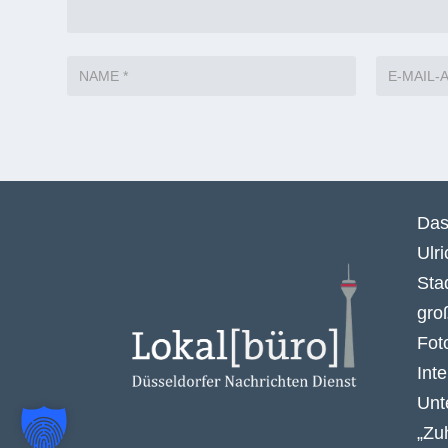
Das
Ulr
Sta
gro
Fot
Int
Unt
„Zu