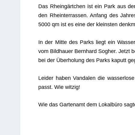
Das Rhein­gärt­chen ist ein Park aus d
den Rhein­ter­ras­sen. Anfang des Jah­re
5000 qm ist es eine der kleins­ten denk­ma
In der Mitte des Parks liegt ein Was­ser­b
vom Bild­hauer Bern­hard Sog­her. Jetzt 
bei der Über­ho­lung des Parks kaputt g
Lei­der haben Van­da­len die was­ser­los
passt. Wie witzig!
Wie das Gar­ten­amt dem Lokal­büro sagte, 