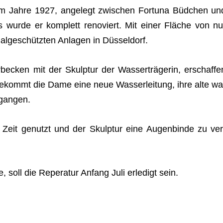
em Jahre 1927, ange­legt zwi­schen For­tuna Büd­chen un
s wurde er kom­plett reno­viert. Mit einer Flä­che von nu
l­ge­schütz­ten Anla­gen in Düsseldorf.
e­cken mit der Skulp­tur der Was­ser­trä­ge­rin, erschaf­fe
bekommt die Dame eine neue Was­ser­lei­tung, ihre alte wa
egangen.
e Zeit genutzt und der Skulp­tur eine Augen­binde zu ver
soll die Repe­ra­tur Anfang Juli erle­digt sein.