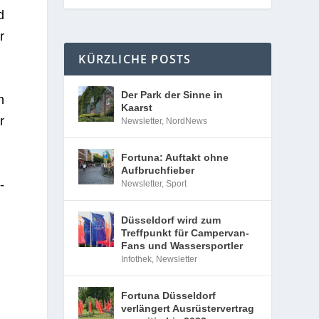
d
r
KÜRZLICHE POSTS
Der Park der Sinne in
n
Kaarst
r
Newsletter
,
NordNews
Fortuna: Auftakt ohne
Aufbruchfieber
­
Newsletter
,
Sport
Düsseldorf wird zum
Treffpunkt für Campervan-
Fans und Wassersportler
Infothek
,
Newsletter
Fortuna Düsseldorf
verlängert Ausrüstervertrag