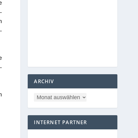
e
­
n
­
e
­
ARCHIV
m
INTERNET PARTNER