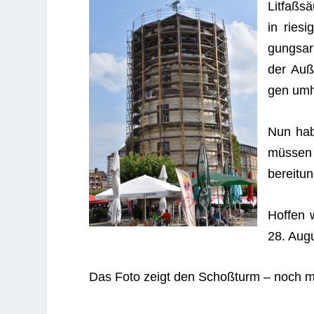
Lit­faß­
in rie­s
gungs­ar­
der Auße
gen umh
Nun hab
müs­sen 
be­rei­t
Hof­fen
28. Augu
Das Foto zeigt den Schoß­turm – noch