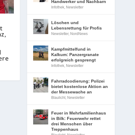
Handwerker und Nachbarn
Infothek
,
Newsletter
Löschen und
t
Lebensrettung für Profis
z,
Newsletter
,
NordNews
Kampfmittelfund in
d
Kalkum: Panzergranate
ere
erfolgreich gesprengt
Infothek
,
Newsletter
Fahrradcodierung: Polizei
bietet kostenlose Aktion an
der Messewache an
Blaulicht
,
Newsletter
Feuer in Mehrfamilienhaus
in Bilk: Feuerwehr rettet
drei Menschen über
Treppenhaus