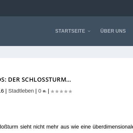
STARTSEITE
ÜBER UNS
S: DER SCHLOSSTURM…
16
|
Stadtleben
|
0
|
oß­turm sieht nicht mehr aus wie eine über­di­men­sio­nal