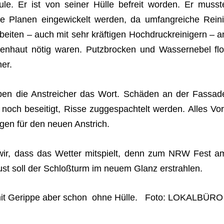
säule. Er ist von sei­ner Hülle befreit wor­den. Er musst
ige Pla­nen ein­ge­wi­ckelt wer­den, da umfang­rei­che Rei­ni
bei­ten – auch mit sehr kräf­ti­gen Hoch­druck­rei­ni­gern – a
n­haut nötig waren. Putz­bro­cken und Was­ser­ne­bel flo
er.
en die Anstrei­cher das Wort. Schä­den an der Fas­sad
noch besei­tigt, Risse zug­ge­spach­telt wer­den. Alles Vor
un­gen für den neuen Anstrich.
 wir, dass das Wet­ter mit­spielt, denn zum NRW Fest a
st soll der Schloß­turm im neuem Glanz erstrahlen.
 mit Gerippe aber schon ohne Hülle. Foto: LOKALBÜRO