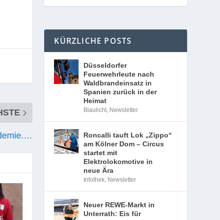
KÜRZLICHE POSTS
Düsseldorfer
Feuerwehrleute nach
Waldbrandeinsatz in
Spanien zurück in der
Heimat
Blaulicht
,
Newsletter
HSTE
ademie.…
Roncalli tauft Lok „Zippo“
am Kölner Dom – Circus
startet mit
Elektrolokomotive in
neue Ära
Infothek
,
Newsletter
Neuer REWE-Markt in
Unterrath: Eis für