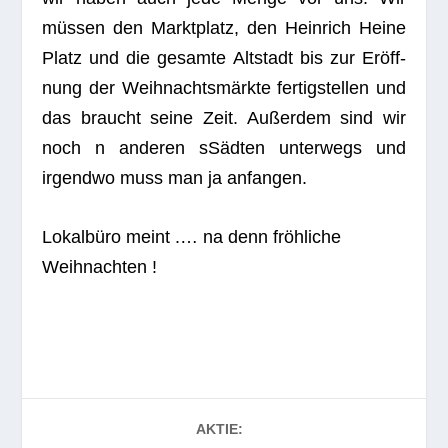
müs­sen den Markt­platz, den Hein­rich Heine
Platz und die gesamte Alt­stadt bis zur Eröff­
nung der Weih­nachts­märkte fer­tig­stel­len und
das braucht seine Zeit. Außer­dem sind wir
noch n ande­ren sSäd­ten unter­wegs und
irgendwo muss man ja anfangen.
Lokal­büro meint .… na denn fröh­li­che
Weihnachten !
AKTIE: