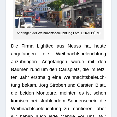
Anbrin­gen der Weih­nachts­be­leuch­tung Foto: LOKALBÜRO
Die Firma Light­tec aus Neuss hat heute
ange­fan­gen die Weih­nachts­be­leuch­tung
anzu­brin­gen. Ange­fan­gen wurde mit den
Bäu­men rund um den Carls­platz, die im letz­
ten Jahr erst­ma­lig eine Weih­nachts­be­leuch­
tung bekam. Jörg Stro­ben und Cars­ten Blatt,
die bei­den Mon­teure, mein­ten es ist schon
komisch bei strah­len­dem Son­nen­schein die
Weih­nachts­be­leuch­tung zu mon­tie­ren, aber
wir haben auch jede Menge vor uns. Wir