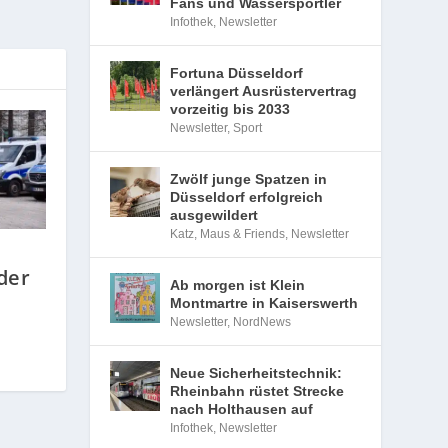
Fans und Wassersportler
Infothek
,
Newsletter
Fortuna Düsseldorf
verlängert Ausrüstervertrag
vorzeitig bis 2033
Newsletter
,
Sport
Zwölf junge Spatzen in
Düsseldorf erfolgreich
ausgewildert
Katz, Maus & Friends
,
Newsletter
der
Ab morgen ist Klein
Montmartre in Kaiserswerth
Newsletter
,
NordNews
Neue Sicherheitstechnik:
Rheinbahn rüstet Strecke
nach Holthausen auf
Infothek
,
Newsletter