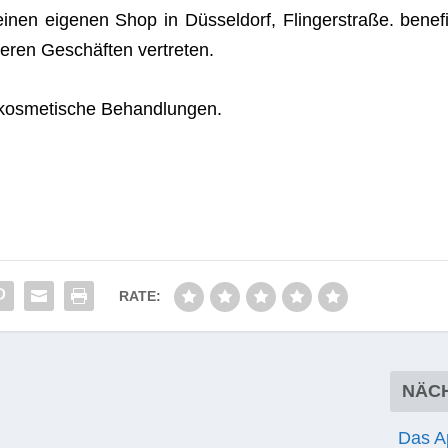
­nen eige­nen Shop in Düs­sel­dorf, Flin­ger­straße. bene­fi
de­ren Geschäf­ten vertreten.
kos­me­ti­sche Behandlungen.
RATE:
NÄC
.
Das A