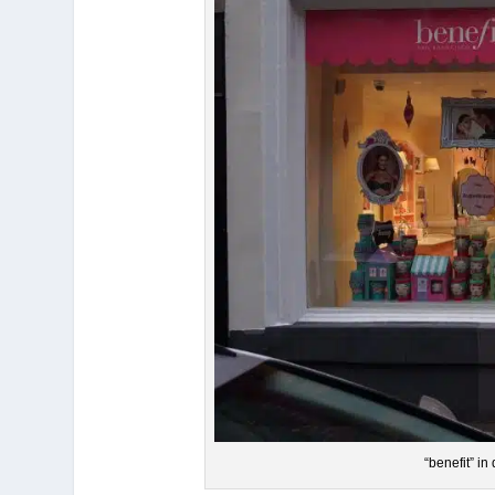
“bene­fit” 