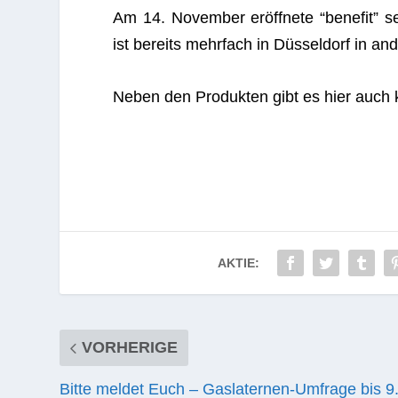
Am 14. Novem­ber eröff­nete “bene­fit” sei
ist bereits mehr­fach in Düs­sel­dorf in an
Neben den Pro­duk­ten gibt es hier auch 
AKTIE:
VORHERIGE
Bitte meldet Euch – Gaslaternen-Umfrage bis 9