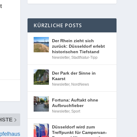
t
KÜRZLICHE POSTS
Der Rhein zieht sich
zurück: Düsseldorf erlebt
historischen Tiefstand
Newsletter
,
StadtNatur-Tipp
Der Park der Sinne in
Kaarst
Newsletter
,
NordNews
Fortuna: Auftakt ohne
Aufbruchfieber
Newsletter
,
Sport
HSTE
Düsseldorf wird zum
Treffpunkt für Campervan-
pfelhaus