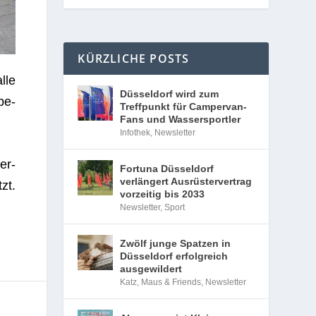
KÜRZLICHE POSTS
Düsseldorf wird zum
Treffpunkt für Campervan-
Fans und Wassersportler
Infothek
,
Newsletter
Fortuna Düsseldorf
verlängert Ausrüstervertrag
vorzeitig bis 2033
Newsletter
,
Sport
Zwölf junge Spatzen in
Düsseldorf erfolgreich
lle
ausgewildert
Katz, Maus & Friends
,
Newsletter
be­