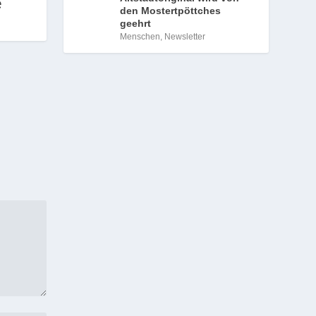
den Mostertpöttches
geehrt
Menschen
,
Newsletter
l in
:
Auto
e