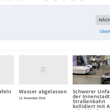
ie der Zufall es wollte, hat heute mor­gen in der Bol­k
s Schild ange­fah­ren. Die Emaille ist dadurch abge­plat
erneu­ert werden.
RATE:
NÄC
Übert