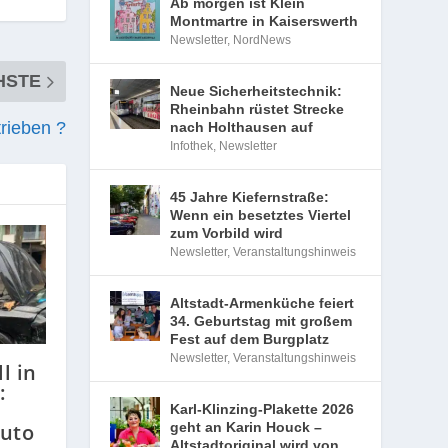
Ab morgen ist Klein
Montmartre in Kaiserswerth
Newsletter
,
NordNews
er­
zt.
Neue Sicherheitstechnik:
Rheinbahn rüstet Strecke
nach Holthausen auf
Infothek
,
Newsletter
45 Jahre Kiefernstraße:
Wenn ein besetztes Viertel
zum Vorbild wird
Newsletter
,
Veranstaltungshinweis
Altstadt-Armenküche feiert
34. Geburtstag mit großem
Fest auf dem Burgplatz
HSTE
Newsletter
,
Veranstaltungshinweis
rieben ?
Karl-Klinzing-Plakette 2026
geht an Karin Houck –
Altstadtoriginal wird von