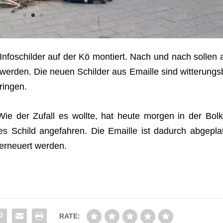
fo­schil­der auf der Kö mon­tiert. Nach und nach sol­len a
 wer­den. Die neuen Schil­der aus Emaille sind wit­te­rungs­
dringen.