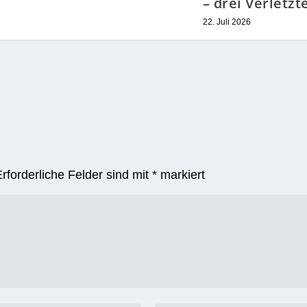
feln
Wasser abgelassen
Schwerer Unfal
der Innenstadt
13. November 2016
Straßenbahn
kollidiert mit 
– drei Verletzt
22. Juli 2026