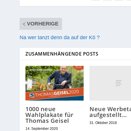
Jedoch haben sie auch einen Nach­teil. W
straße ein LKW ein bereits neu mon­tier­te
Jetzt muss das ganze Schild ent­fernt und 
AKTIE:
VORHERIGE
Na wer tanzt denn da auf der Kö ?