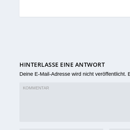
ZUSAMMENHÄNGENDE POSTS
Neue Werbeta
1000 neue
aufgestellt…
Wahlplakate für
Thomas Geisel
31. Oktober 2016
14. September 2020