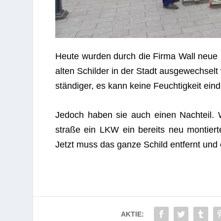
Heute wur­den durch die Firma Wall neue In
alten Schil­der in der Stadt aus­ge­wech­selt
stän­di­ger, es kann keine Feuch­tig­keit ein