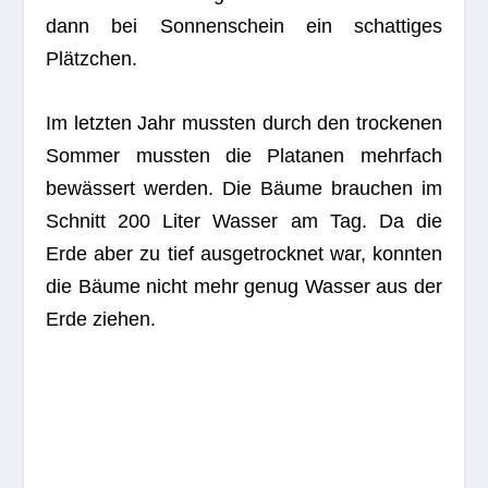
dann bei Son­nen­schein ein schat­ti­ges
Plätzchen.
Im letz­ten Jahr muss­ten durch den tro­cke­nen
Som­mer muss­ten die Pla­ta­nen mehr­fach
bewäs­sert wer­den. Die Bäume brau­chen im
Schnitt 200 Liter Was­ser am Tag. Da die
Erde aber zu tief aus­ge­trock­net war, konn­ten
die Bäume nicht mehr genug Was­ser aus der
Erde ziehen.