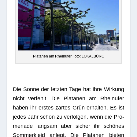
Pla­ta­nen am Rhein­ufer Foto: LOKALBÜRO
Die Sonne der letz­ten Tage hat ihre Wir­kung
nicht ver­fehlt. Die Pla­ta­nen am Rhein­ufer
haben ihr ers­tes zar­tes Grün erhal­ten. Es ist
jedes Jahr schön zu ver­fol­gen, wenn die Pro­
me­nade lang­sam aber sicher ihr schö­nes
Som­mer­kleid anlegt. Die Pla­ta­nen bie­ten