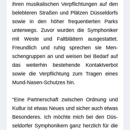
ihren musi­ka­li­schen Ver­pflich­tun­gen auf den
beleb­te­ren Stra­ßen und Plät­zen Düs­sel­dorfs
sowie in den höher fre­quen­tier­ten Parks
unter­wegs. Zuvor wur­den die Sym­pho­ni­ker
mit Weste und Falt­blät­tern aus­ge­stat­tet.
Freund­lich und ruhig spre­chen sie Men­
schen­grup­pen an und wei­sen bei Bedarf auf
das wei­ter­hin bestehende Kon­takt­ver­bot
sowie die Ver­pflich­tung zum Tra­gen eines
Mund-Nasen-Schut­zes hin.
“Eine Part­ner­schaft zwi­schen Ord­nung und
Kul­tur ist etwas Neues und sicher auch etwas
Beson­de­res. Ich möchte mich bei den Düs­
sel­dor­fer Sym­pho­ni­kern ganz herz­lich für die