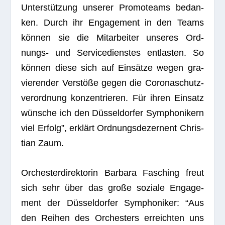
Unter­stüt­zung unse­rer Pro­mo­teams bedan­
ken. Durch ihr Enga­ge­ment in den Teams
kön­nen sie die Mit­ar­bei­ter unse­res Ord­
nungs- und Ser­vice­diens­tes ent­las­ten. So
kön­nen diese sich auf Ein­sätze wegen gra­
vie­ren­der Ver­stöße gegen die Coro­naschutz­
ver­ord­nung kon­zen­trie­ren. Für ihren Ein­satz
wün­sche ich den Düs­sel­dor­fer Sym­pho­ni­kern
viel Erfolg”, erklärt Ord­nungs­de­zer­nent Chris­
tian Zaum.
Orches­ter­di­rek­to­rin Bar­bara Fasching freut
sich sehr über das große soziale Enga­ge­
ment der Düs­sel­dor­fer Sym­pho­ni­ker: “Aus
den Rei­hen des Orches­ters erreich­ten uns