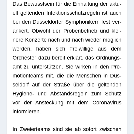
Das Bewusst­sein für die Ein­hal­tung der aktu­
ell gel­ten­den Infek­ti­ons­schutz­re­geln ist auch
bei den Düs­sel­dor­fer Sym­pho­ni­kern fest ver­
an­kert. Obwohl der Pro­ben­be­trieb und klei­
nere Kon­zerte nach und nach wie­der mög­lich
wer­den, haben sich Frei­wil­lige aus dem
Orches­ter dazu bereit erklärt, das Ord­nungs­
amt zu unter­stüt­zen. Sie wir­ken in den Pro­
mo­ti­onteams mit, die die Men­schen in Düs­
sel­dorf auf der Straße über die gel­ten­den
Hygiene- und Abstands­re­geln zum Schutz
vor der Anste­ckung mit dem Coro­na­vi­rus
informieren.
In Zwei­er­teams sind sie ab sofort zwi­schen