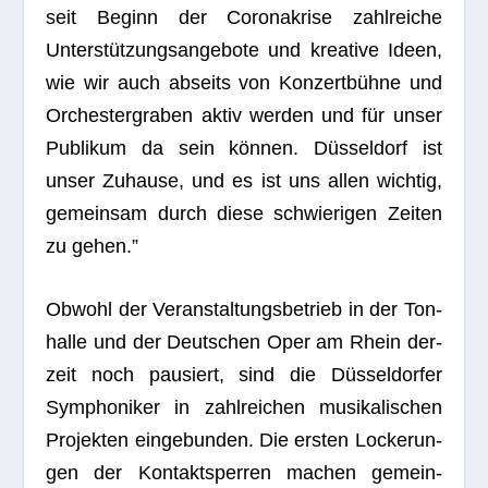
seit Beginn der Coro­na­krise zahl­rei­che
Unter­stüt­zungs­an­ge­bote und krea­tive Ideen,
wie wir auch abseits von Kon­zert­bühne und
Orches­ter­gra­ben aktiv wer­den und für unser
Publi­kum da sein kön­nen. Düs­sel­dorf ist
unser Zuhause, und es ist uns allen wich­tig,
gemein­sam durch diese schwie­ri­gen Zei­ten
zu gehen.”
Obwohl der Ver­an­stal­tungs­be­trieb in der Ton­
halle und der Deut­schen Oper am Rhein der­
zeit noch pau­siert, sind die Düs­sel­dor­fer
Sym­pho­ni­ker in zahl­rei­chen musi­ka­li­schen
Pro­jek­ten ein­ge­bun­den. Die ers­ten Locke­run­
gen der Kon­takt­sper­ren machen gemein­