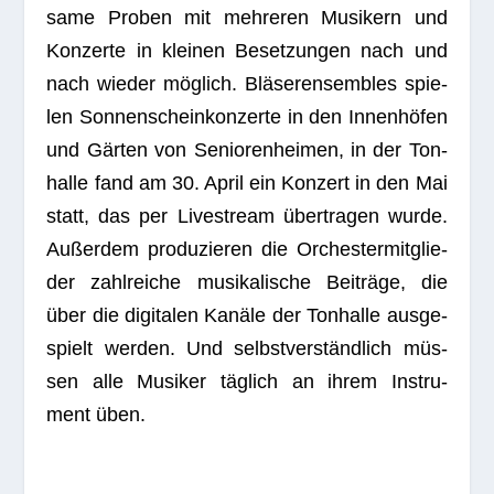
same Pro­ben mit meh­re­ren Musi­kern und
Kon­zerte in klei­nen Beset­zun­gen nach und
nach wie­der mög­lich. Blä­ser­en­sem­bles spie­
len Son­nen­schein­kon­zerte in den Innen­hö­fen
und Gär­ten von Senio­ren­hei­men, in der Ton­
halle fand am 30. April ein Kon­zert in den Mai
statt, das per Live­stream über­tra­gen wurde.
Außer­dem pro­du­zie­ren die Orches­ter­mit­glie­
der zahl­rei­che musi­ka­li­sche Bei­träge, die
über die digi­ta­len Kanäle der Ton­halle aus­ge­
spielt wer­den. Und selbst­ver­ständ­lich müs­
sen alle Musi­ker täg­lich an ihrem Instru­
ment üben.