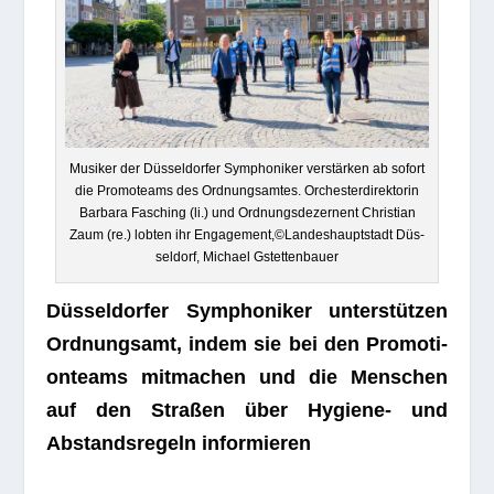
Musi­ker der Düs­sel­dor­fer Sym­pho­ni­ker ver­stär­ken ab sofort
die Pro­mo­teams des Ord­nungs­am­tes. Orches­ter­di­rek­to­rin
Bar­bara Fasching (li.) und Ord­nungs­de­zer­nent Chris­tian
Zaum (re.) lob­ten ihr Engagement,©Landeshauptstadt Düs­
sel­dorf, Michael Gstettenbauer
Düs­sel­dor­fer Sym­pho­ni­ker unter­stüt­zen
Ord­nungs­amt, indem sie bei den Pro­mo­ti­
onteams mit­ma­chen und die Men­schen
auf den Stra­ßen über Hygiene- und
Abstands­re­geln informieren