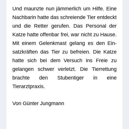
gie­rige wie toll­kühne Katze war in eine miss­li­
che Lage gera­ten. Der sonst so wen­dige
Vier­bei­ner steckte dies­mal hoff­nungs­los fest
— in einem auf kipp ste­hen­den Fens­ter in
der ers­ten Etage eines Wohnhauses.
Und maunzte nun jäm­mer­lich um Hilfe. Eine
Nach­ba­rin hatte das schrei­ende Tier ent­deckt
und die Ret­ter geru­fen. Das Per­so­nal der
Katze hatte offen­bar frei, war nicht zu Hause.
Mit einem Gelenk­mast gelang es den Ein­
satz­kräf­ten das Tier zu befreien. Die Katze
hatte sich bei dem Ver­such ins Freie zu
gelan­gen schwer ver­letzt. Die Tier­ret­tung
brachte den Stu­ben­ti­ger in eine