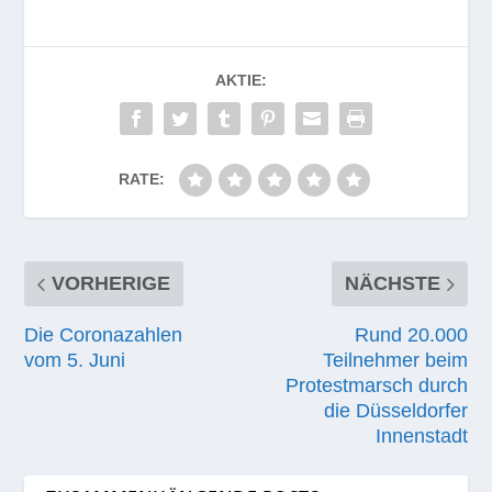
Tierarztpraxis.
Von Gün­ter Jungmann
AKTIE:
RATE:
VORHERIGE
NÄCHSTE