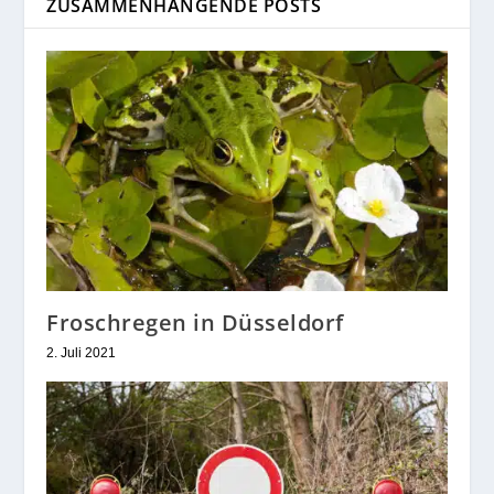
Die Coronazahlen
Rund 20.000
vom 5. Juni
Teilnehmer beim
Protestmarsch durch
die Düsseldorfer
Innenstadt
ZUSAMMENHÄNGENDE POSTS