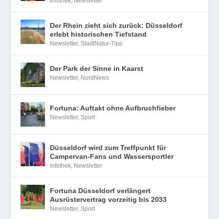
KÜRZLICHE POSTS
Rosen für die Nachbarschaft: IndividuEller
feiert Rosentag in Eller
Infothek
,
Newsletter
Der Rhein zieht sich zurück: Düsseldorf
erlebt historischen Tiefstand
Newsletter
,
StadtNatur-Tipp
Der Park der Sinne in Kaarst
Newsletter
,
NordNews
Fortuna: Auftakt ohne Aufbruchfieber
Newsletter
,
Sport