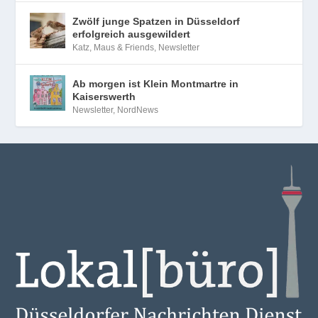
Düsseldorf wird zum Treffpunkt für
Campervan-Fans und Wassersportler
Infothek
,
Newsletter
Fortuna Düsseldorf verlängert
Ausrüstervertrag vorzeitig bis 2033
Newsletter
,
Sport
Zwölf junge Spatzen in Düsseldorf
erfolgreich ausgewildert
Katz, Maus & Friends
,
Newsletter
Ab morgen ist Klein Montmartre in
Kaiserswerth
Newsletter
,
NordNews