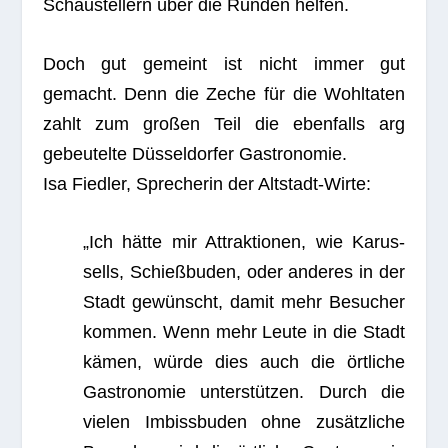
zahlt zum gro­ßen Teil die eben­falls arg
gebeu­telte Düs­sel­dor­fer Gas­tro­no­mie.
Isa Fied­ler, Spre­che­rin der Altstadt-Wirte:
„Ich hätte mir Attrak­tio­nen, wie Karus­
sells, Schieß­bu­den, oder ande­res in der
Stadt gewünscht, damit mehr Besu­cher
kom­men. Wenn mehr Leute in die Stadt
kämen, würde dies auch die ört­li­che
Gas­tro­no­mie unter­stüt­zen. Durch die
vie­len Imbiss­bu­den ohne zusätz­li­che
Besu­cher wird die ört­li­che Gas­tro­no­mie
aber geschwächt.“
Zumal der Wett­be­werb zwi­schen Buden und