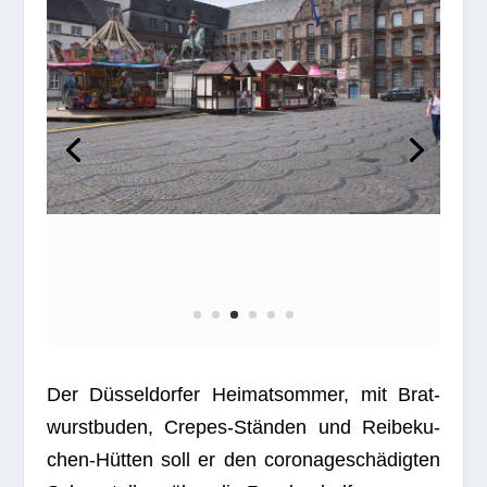
Der Düs­sel­dor­fer Hei­mat­som­mer, mit Brat­
wurst­bu­den, Cre­pes-Stän­den und Rei­be­ku­
chen-Hüt­ten soll er den coro­na­ge­schä­dig­ten
Schau­stel­lern über die Run­den helfen.
Doch gut gemeint ist nicht immer gut
gemacht. Denn die Zeche für die Wohl­ta­ten