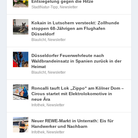
Blaulicht
,
Newsletter
Düsseldorfer Feuerwehrleute nach
Waldbrandeinsatz in Spanien zurück in der
Heimat
Blaulicht
,
Newsletter
Roncalli tauft Lok „Zippo“ am Kölner Dom –
Circus startet mit Elektrolokomotive in
neue Ära
Infothek
,
Newsletter
Neuer REWE-Markt in Unterrath: Eis für
Handwerker und Nachbarn
Infothek
,
Newsletter
Löschen und Lebensrettung für Profis
Newsletter
,
NordNews
Kampfmittelfund in Kalkum: Panzergranate