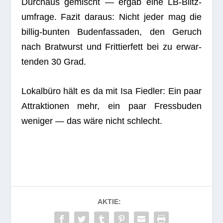
ten­den 30 Grad.
Lokal­büro hält es da mit Isa Fied­ler: Ein paar
Attrak­tio­nen mehr, ein paar Fress­bu­den
weni­ger — das wäre nicht schlecht.
AKTIE:
RATE: