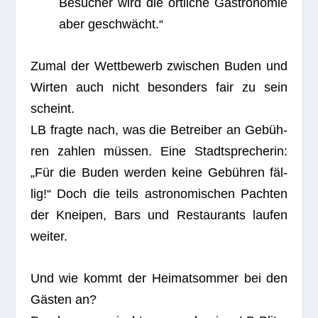
Wir­ten auch nicht beson­ders fair zu sein
scheint.
LB fragte nach, was die Betrei­ber an Gebüh­
ren zah­len müs­sen. Eine Stadt­spre­che­rin:
„Für die Buden wer­den keine Gebüh­ren fäl­
lig!“ Doch die teils astro­no­mi­schen Pach­ten
der Knei­pen, Bars und Restau­rants lau­fen
weiter.
Und wie kommt der Hei­mat­som­mer bei den
Gäs­ten an?
Durch­aus gemischt — ergab eine LB-Blitz­
um­frage. Fazit dar­aus: Nicht jeder mag die
bil­lig-bun­ten Buden­fas­sa­den, den Geruch
nach Brat­wurst und Frit­tier­fett bei zu erwar­