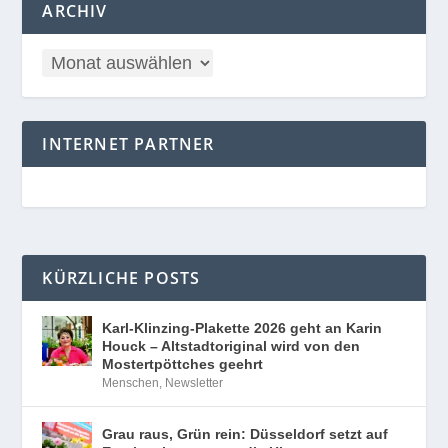
INTERNET PARTNER
KÜRZLICHE POSTS
Karl-Klinzing-Plakette 2026 geht an Karin
Houck – Altstadtoriginal wird von den
Mostertpöttches geehrt
Menschen
,
Newsletter
Grau raus, Grün rein: Düsseldorf setzt auf
Entsiegelung gegen die Hitze
StadtNatur-Tipp
,
Newsletter
Kokain in Lutschern versteckt: Zollhunde
stoppen 68-Jährigen am Flughafen
Düsseldorf