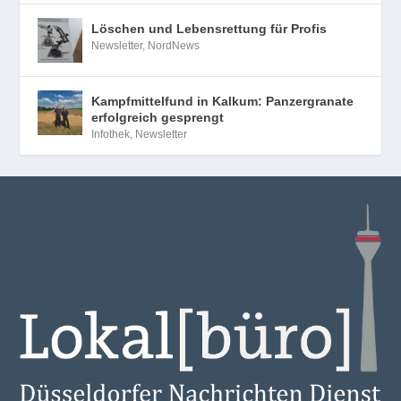
erfolgreich gesprengt
Infothek
,
Newsletter
Das Lokal[büro], gegründet 2016 von Wolfgang
Harste und Ulrich Altmann, berichtet unabhängig
und nah am Puls der Stadt Düsseldorf über