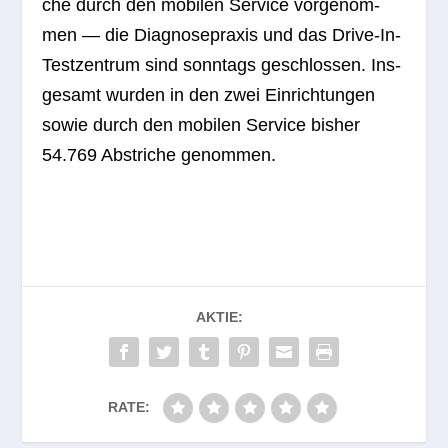
che durch den mobi­len Ser­vice vor­ge­nom­
men — die Dia­gno­se­pra­xis und das Drive-In-
Test­zen­trum sind sonn­tags geschlos­sen. Ins­
ge­samt wur­den in den zwei Ein­rich­tun­gen
sowie durch den mobi­len Ser­vice bis­her
54.769 Abstri­che genommen.
AKTIE:
RATE: