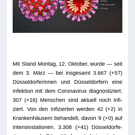
Mit Stand Mon­tag, 12. Okto­ber, wurde — seit
dem 3. März — bei ins­ge­samt 3.667 (+57)
Düs­sel­dor­fe­rin­nen und Düs­sel­dor­fern eine
Infek­tion mit dem Coro­na­vi­rus dia­gnos­ti­ziert.
307 (+16) Men­schen sind aktu­ell noch infi­
ziert. Von den Infi­zier­ten wer­den 42 (+2) in
Kran­ken­häu­sern behan­delt, davon 9 (+0) auf
Inten­siv­sta­tio­nen. 3.308 (+41) Düs­sel­dor­fe­