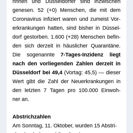
rin­nen und Düs­sel­dor­fer sind inzwi­schen
gene­sen. 52 (+0) Men­schen, die mit dem
Coro­na­vi­rus infi­ziert waren und zumeist Vor­
er­kran­kun­gen hat­ten, sind bis­her in Düs­sel­
dorf gestor­ben. 1.600 (+28) Men­schen befin­
den sich der­zeit in häus­li­cher Qua­ran­täne.
Die soge­nannte
7‑Ta­ges-Inzi­denz liegt
nach den vor­lie­gen­den Zah­len der­zeit in
Düs­sel­dorf bei 49,4
(Vor­tag: 45,5) — die­ser
Wert gibt die Zahl der Neu­erkran­kun­gen in
den letz­ten 7 Tagen pro 100.000 Ein­woh­
ner an.
Abstrich­zah­len
Am Sonn­tag, 11. Okto­ber, wur­den 15 Abstri­