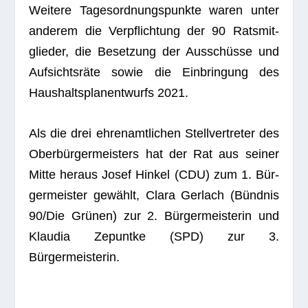
Wei­tere Tages­ord­nungs­punkte waren unter
ande­rem die Ver­pflich­tung der 90 Rats­mit­
glie­der, die Beset­zung der Aus­schüsse und
Auf­sichts­räte sowie die Ein­brin­gung des
Haus­halts­plan­ent­wurfs 2021.
Als die drei ehren­amt­li­chen Stell­ver­tre­ter des
Ober­bür­ger­meis­ters hat der Rat aus sei­ner
Mitte her­aus Josef Hin­kel (CDU) zum 1. Bür­
ger­meis­ter gewählt, Clara Ger­lach (Bünd­nis
90/Die Grü­nen) zur 2. Bür­ger­meis­te­rin und
Klau­dia Zep­untke (SPD) zur 3.
Bürgermeisterin.