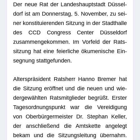
Der neue Rat der Lan­des­haupt­stadt Düs­sel­
dorf ist am Don­ners­tag, 5. Novem­ber, zu sei­
ner kon­sti­tu­ie­ren­den Sit­zung in der Stadt­halle
des CCD Con­gress Cen­ter Düs­sel­dorf
zusam­men­ge­kom­men. Im Vor­feld der Rats­
sit­zung hat eine fei­er­li­che öku­me­ni­sche Ein­
seg­nung stattgefunden.
Alters­prä­si­dent Rats­herr Hanno Bre­mer hat
die Sit­zung eröff­net und die neuen und wie­
der­ge­wähl­ten Rats­mit­glie­der begrüßt. Ers­ter
Tages­ord­nungs­punkt war die Ver­ei­di­gung
von Ober­bür­ger­meis­ter Dr. Ste­phan Kel­ler,
der anschlie­ßend die Amts­kette ange­legt
bekam und die Sit­zungs­lei­tung über­nahm.