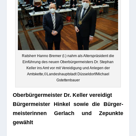
Rats­herr Hanno Bre­mer (l.) nahm als Alters­prä­si­dent die
Ein­füh­rung des neuen Ober­bür­ger­meis­ters Dr. Ste­phan
Kel­ler ins Amt vor mit Ver­ei­di­gung und Anle­gen der
Amtskette,©Landeshauptstadt Düsseldorf/Michael
Gstettenbauer
Ober­bür­ger­meis­ter Dr. Kel­ler vereidigt
Bür­ger­meis­ter Hin­kel sowie die Bür­ger­
meis­te­rin­nen Ger­lach und Zepunkte
gewählt