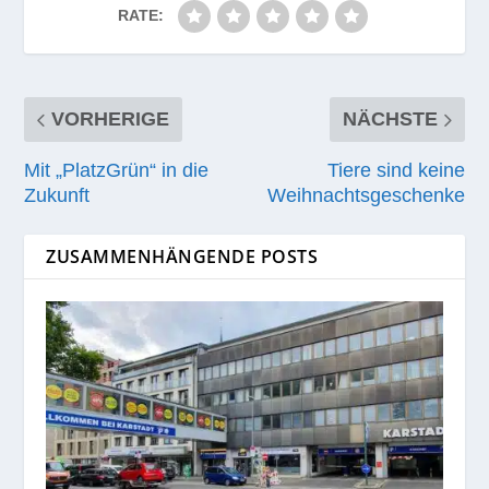
RATE:
VORHERIGE
NÄCHSTE
Mit „PlatzGrün“ in die
Tiere sind keine
Zukunft
Weihnachtsgeschenke
ZUSAMMENHÄNGENDE POSTS