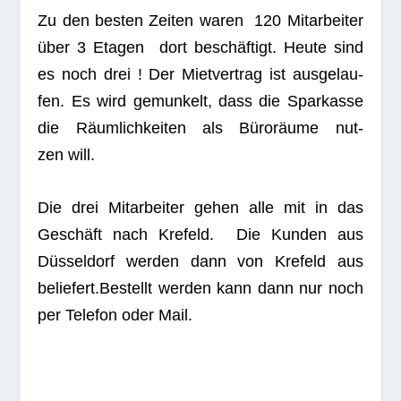
Zu den bes­ten Zei­ten waren 120 Mit­ar­bei­ter
über 3 Eta­gen dort beschäf­tigt. Heute sind
es noch drei ! Der Miet­ver­trag ist aus­ge­lau­
fen. Es wird gemun­kelt, dass die Spar­kasse
die Räum­lich­kei­ten als Büro­räume nut­
zen will.
Die drei Mit­ar­bei­ter gehen alle mit in das
Geschäft nach Kre­feld. Die Kun­den aus
Düs­sel­dorf wer­den dann von Kre­feld aus
beliefert.Bestellt wer­den kann dann nur noch
per Tele­fon oder Mail.