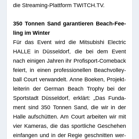
die Strea­ming-Platt­form
TWITCH.TV
.
350 Ton­nen Sand garan­tie­ren Beach-Fee­
ling im Winter
Für das Event wird die
Mitsu­bi­shi Elec­tric
HALLE
in Düs­sel­dorf, die bei dem Event
nach eini­gen Jah­ren ihr Pro­fi­sport-Come­back
fei­ert, in einen pro­fes­sio­nel­len Beach­vol­ley­
ball Court ver­wan­delt.
Anne Boe­ken, Pro­jekt­
lei­te­rin der Ger­man Beach Tro­phy bei der
Sport­stadt Düs­sel­dorf
, erklärt: „Das Fun­da­
ment sind 350 Ton­nen Sand, die wir in der
Halle auf­schüt­ten. Am Court arbei­ten wir mit
vier Kame­ras, die das sport­li­che Gesche­hen
ein­fan­gen und in der Regie geschnit­ten wer­