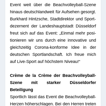
Event weit über die Beach­vol­ley­ball-Szene
hin­aus deutsch­land­weit für Auf­se­hen gesorgt.
Burk­hard Hintzsche, Stadt­di­rek­tor und Sport­
de­zer­nent der Lan­des­haupt­stadt Düs­sel­dorf
freut sich auf das Event: „Ein­mal mehr posi­
tio­nie­ren wir uns durch eine inno­va­tive und
gleich­zei­tig Corona-kon­forme Idee in der
deut­schen Sport­land­schaft. Ich freue mich
auf Live-Sport auf höchs­tem Niveau!“
Crème de la Crème der Beach­vol­ley­ball-
Szene mit star­ker Düs­sel­dor­fer
Beteiligung
Sport­lich lässt das Event die Beach­vol­ley­ball-
Her­zen höher­schla­gen. Bei den Her­ren tre­ten