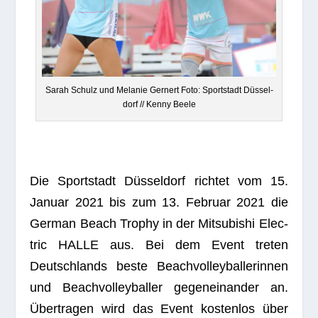
Sarah Schulz und Mela­nie Gern­ert Foto: Sport­stadt Düs­sel­
dorf // Kenny Beele
Die
Sport­stadt Düs­sel­dorf
rich­tet vom 15.
Januar 2021 bis zum 13. Februar 2021 die
Ger­man Beach Tro­phy
in der
Mitsu­bi­shi Elec­
tric HALLE
aus. Bei dem Event tre­ten
Deutsch­lands beste Beach­vol­ley­bal­le­rin­nen
und Beach­vol­ley­bal­ler gegen­ein­an­der an.
Über­tra­gen wird das Event kos­ten­los über