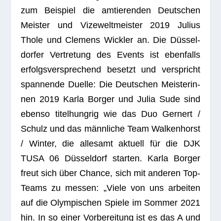
zum Bei­spiel die amtie­ren­den Deut­schen
Meis­ter und Vize­welt­meis­ter 2019
Julius
Thole und Cle­mens Wick­ler
an. Die Düs­sel­
dor­fer Ver­tre­tung des Events ist eben­falls
erfolgs­ver­spre­chend besetzt und ver­spricht
span­nende Duelle: Die Deut­schen Meis­te­rin­
nen 2019
Karla Bor­ger und Julia Sude
sind
ebenso titel­hung­rig wie das Duo
Gern­ert /
Schulz
und das männ­li­che Team
Wal­ken­horst
/ Win­ter
, die alle­samt aktu­ell für die
DJK
TUSA 06 Düs­sel­dorf
star­ten.
Karla Bor­ger
freut sich über Chance, sich mit ande­ren Top-
Teams zu mes­sen: „Viele von uns arbei­ten
auf die Olym­pi­schen Spiele im Som­mer 2021
hin. In so einer Vor­be­rei­tung ist es das A und