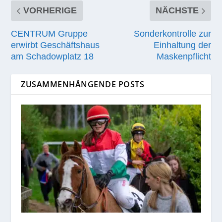
VORHERIGE
NÄCHSTE
CENTRUM Gruppe
Sonderkontrolle zur
erwirbt Geschäftshaus
Einhaltung der
am Schadowplatz 18
Maskenpflicht
ZUSAMMENHÄNGENDE POSTS