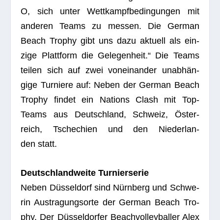
O, sich unter Wett­kampf­be­din­gun­gen mit
ande­ren Teams zu mes­sen. Die Ger­man
Beach Tro­phy gibt uns dazu aktu­ell als ein­
zige Platt­form die Gele­gen­heit.“ Die Teams
tei­len sich auf zwei von­ein­an­der unab­hän­
gige Tur­niere auf: Neben der
Ger­man Beach
Tro­phy
fin­det ein
Nati­ons Clash
mit Top-
Teams aus Deutsch­land, Schweiz, Öster­
reich, Tsche­chien und den Nie­der­lan­
den statt.
Deutsch­land­weite Turnierserie
Neben Düs­sel­dorf sind Nürn­berg und Schwe­
rin Aus­tra­gungs­orte der
Ger­man Beach Tro­
phy
. Der Düs­sel­dor­fer Beach­vol­ley­bal­ler
Alex