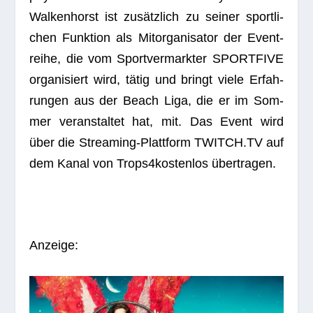
Wal­ken­horst
ist zusätz­lich zu sei­ner sport­li­
chen Funk­tion als Mit­or­ga­ni­sa­tor der Event­
reihe, die vom Sport­ver­mark­ter SPORTFIVE
orga­ni­siert wird, tätig und bringt viele Erfah­
run­gen aus der Beach Liga, die er im Som­
mer ver­an­stal­tet hat, mit. Das Event wird
über die Strea­ming-Platt­form
TWITCH.TV
auf
dem Kanal von
Trops4
kos­ten­los übertragen.
Anzeige: