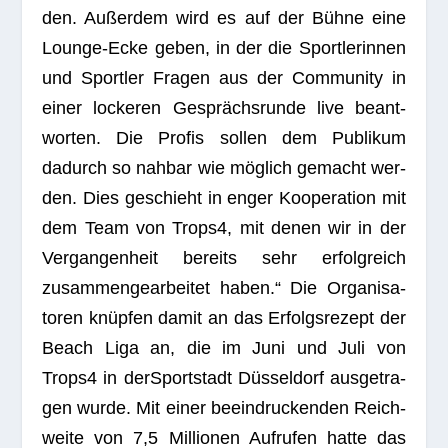
den. Außer­dem wird es auf der Bühne eine
Lounge-Ecke geben, in der die Sport­le­rin­nen
und Sport­ler Fra­gen aus der Com­mu­nity in
einer locke­ren Gesprächs­runde live beant­
wor­ten. Die Pro­fis sol­len dem Publi­kum
dadurch so nah­bar wie mög­lich gemacht wer­
den. Dies geschieht in enger Koope­ra­tion mit
dem Team von Trops4, mit denen wir in der
Ver­gan­gen­heit bereits sehr erfolg­reich
zusam­men­ge­ar­bei­tet haben.“ Die Orga­ni­sa­
to­ren knüp­fen damit an das Erfolgs­re­zept der
Beach Liga
an, die im Juni und Juli von
Trops4
in der
Sport­stadt Düs­sel­dorf
aus­ge­tra­
gen wurde. Mit einer beein­dru­cken­den Reich­
weite von 7,5 Mil­lio­nen Auf­ru­fen hatte das