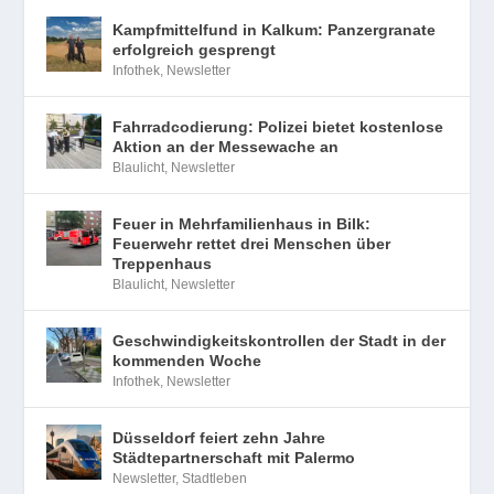
Kampfmittelfund in Kalkum: Panzergranate
erfolgreich gesprengt
Infothek
,
Newsletter
Fahrradcodierung: Polizei bietet kostenlose
Aktion an der Messewache an
Blaulicht
,
Newsletter
Feuer in Mehrfamilienhaus in Bilk:
Feuerwehr rettet drei Menschen über
Treppenhaus
Blaulicht
,
Newsletter
Geschwindigkeitskontrollen der Stadt in der
kommenden Woche
Infothek
,
Newsletter
Düsseldorf feiert zehn Jahre
Städtepartnerschaft mit Palermo
Newsletter
,
Stadtleben