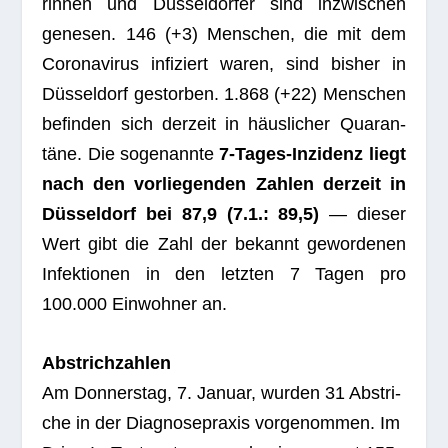
rin­nen und Düs­sel­dor­fer sind inzwi­schen
gene­sen. 146 (+3) Men­schen, die mit dem
Coro­na­vi­rus infi­ziert waren, sind bis­her in
Düs­sel­dorf gestor­ben. 1.868 (+22) Men­schen
befin­den sich der­zeit in häus­li­cher Qua­ran­
täne. Die soge­nannte
7‑Ta­ges-Inzi­denz liegt
nach den vor­lie­gen­den Zah­len der­zeit in
Düs­sel­dorf bei 87,9 (7.1.: 89,5)
— die­ser
Wert gibt die Zahl der bekannt gewor­de­nen
Infek­tio­nen in den letz­ten 7 Tagen pro
100.000 Ein­woh­ner an.
Abstrich­zah­len
Am Don­ners­tag, 7. Januar, wur­den 31 Abstri­
che in der Dia­gno­se­pra­xis vor­ge­nom­men. Im