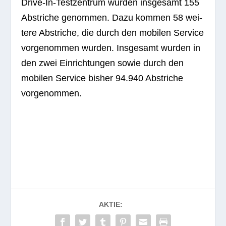
Drive-In-Test­zen­trum wur­den ins­ge­samt 155
Abstri­che genom­men. Dazu kom­men 58 wei­
tere Abstri­che, die durch den mobi­len Ser­vice
vor­ge­nom­men wur­den. Ins­ge­samt wur­den in
den zwei Ein­rich­tun­gen sowie durch den
mobi­len Ser­vice bis­her 94.940 Abstri­che
vorgenommen.
AKTIE: