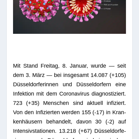
Mit Stand Frei­tag, 8. Januar, wurde — seit
dem 3. März — bei ins­ge­samt 14.087 (+105)
Düs­sel­dor­fe­rin­nen und Düs­sel­dor­fern eine
Infek­tion mit dem Coro­na­vi­rus dia­gnos­ti­ziert.
723 (+35) Men­schen sind aktu­ell infi­ziert.
Von den Infi­zier­ten wer­den 155 (-17) in Kran­
ken­häu­sern behan­delt, davon 30 (-2) auf
Inten­siv­sta­tio­nen. 13.218 (+67) Düs­sel­dor­fe­