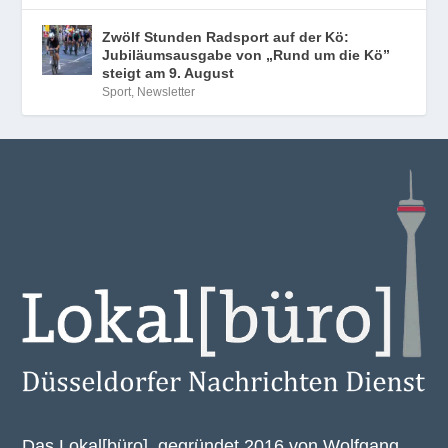
Zwölf Stunden Radsport auf der Kö:
Jubiläumsausgabe von „Rund um die Kö”
steigt am 9. August
Sport
,
Newsletter
Das Lokal[büro], gegründet 2016 von Wolfgang