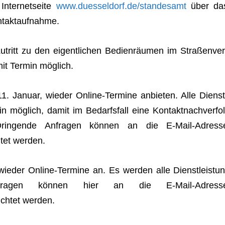
Inter­net­seite
www.duesseldorf.de/standesamt
über da
Kontaktaufnahme.
n Zutritt zu den eigent­li­chen Bedien­räu­men im Stra­ßen­ver
mit Ter­min möglich.
11. Januar, wie­der Online-Ter­mine anbie­ten. Alle Dienst
min mög­lich, damit im Bedarfs­fall eine Kon­takt­nach­ver­fol
Drin­gende Anfra­gen kön­nen an die E‑Mail-Adress
­tet werden.
s wie­der Online-Ter­mine an. Es wer­den alle Dienst­leis­tun
nfra­gen kön­nen hier an die E‑Mail-Adress
ch­tet werden.