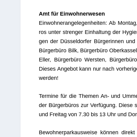
Amt für Einwohnerwesen
Ein­woh­ner­an­ge­le­gen­hei­ten: Ab Mon­ta
ros unter stren­ger Ein­hal­tung der Hygie
gen der Düs­sel­dor­fer Bür­ge­rin­nen und 
Bür­ger­büro Bilk, Bür­ger­büro Ober­kas­se
Eller, Bür­ger­büro Wers­ten, Bür­ger­bür
Die­ses Ange­bot kann nur nach vor­he­ri­ge
werden!
Ter­mine für die The­men An- und Ummel­
der Bür­ger­bü­ros zur Ver­fü­gung. Diese
und Frei­tag von 7.30 bis 13 Uhr und Don
Bewoh­ner­park­aus­weise kön­nen direk