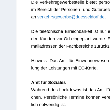
Die Ver­kehrs­ge­wer­be­stelle bie­tet per­
im Bereich der Per­so­nen- und Güter­be­för
an
verkehrsgewerbe@duesseldorf.de
.
Die tele­fo­ni­sche Erreich­bar­keit ist nu
den Kun­den vor Ort ein­ge­plant wurde. Es 
mail­adres­sen der Fach­be­rei­che zurück­zu
Hin­weis: Das Amt für Ein­woh­ner­we­sen b
lung der Leis­tun­gen mit EC-Karte.
Amt für Soziales
Wäh­rend des Lock­downs ist das Amt für S
chen. Per­sön­li­che Ter­mine kön­nen ver­e
lich not­wen­dig ist.