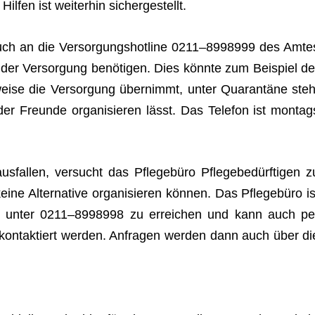
 Hil­fen ist wei­ter­hin sichergestellt.
auch an die Ver­sor­gungs­hot­line 0211–8998999 des Amte
 der Ver­sor­gung benö­ti­gen. Dies könnte zum Bei­spiel de
­weise die Ver­sor­gung über­nimmt, unter Qua­ran­täne steh
r Freunde orga­ni­sie­ren lässt. Das Tele­fon ist mon­tag
s­fal­len, ver­sucht das Pfle­ge­büro Pfle­ge­be­dürf­ti­gen z
ine Alter­na­tive orga­ni­sie­ren kön­nen. Das Pfle­ge­büro is
hr unter 0211–8998998 zu errei­chen und kann auch pe
kon­tak­tiert wer­den. Anfra­gen wer­den dann auch über di