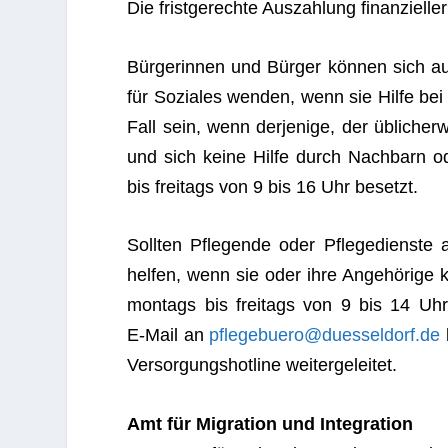
Die frist­ge­rechte Aus­zah­lung finan­zi­el­ler
Bür­ge­rin­nen und Bür­ger kön­nen sich 
für Sozia­les wen­den, wenn sie Hilfe bei
Fall sein, wenn der­je­nige, der übli­cher
und sich keine Hilfe durch Nach­barn ode
bis frei­tags von 9 bis 16 Uhr besetzt.
Soll­ten Pfle­gende oder Pfle­ge­dienste au
hel­fen, wenn sie oder ihre Ange­hö­rige ke
mon­tags bis frei­tags von 9 bis 14 U
E‑Mail an
pflegebuero@duesseldorf.de
Ver­sor­gungs­hot­line weitergeleitet.
Amt für Migra­tion und Integration