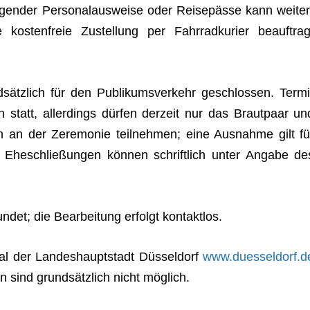
gen­der Per­so­nal­aus­weise oder Rei­se­pässe kann wei­ter
kos­ten­freie Zustel­lung per Fahr­rad­ku­rier beauf­trag
sätz­lich für den Publi­kums­ver­kehr geschlos­sen. Ter­mi
in statt, aller­dings dür­fen der­zeit nur das Braut­paar un
 an der Zere­mo­nie teil­neh­men; eine Aus­nahme gilt fü
s. Ehe­schlie­ßun­gen kön­nen schrift­lich unter Angabe de
n­det; die Bear­bei­tung erfolgt kontaktlos.
al der Lan­des­haupt­stadt Düs­sel­dorf
www.duesseldorf.d
en sind grund­sätz­lich nicht möglich.