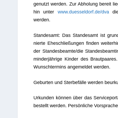
genutzt wer­den. Zur Abho­lung bereit lie­
hin unter
www.duesseldorf.de/dva
die 
werden.
Stan­des­amt: Das Stan­des­amt ist grund­
nierte Ehe­schlie­ßun­gen fin­den wei­ter­h
der Standesbeamte/die Stan­des­be­am­tin
min­der­jäh­rige Kin­der des Braut­paa­re
Wunsch­ter­mins ange­mel­det werden.
Gebur­ten und Ster­be­fälle wer­den beur­ku
Urkun­den kön­nen über das Ser­vice­por­t
bestellt wer­den. Per­sön­li­che Vor­spra­ch