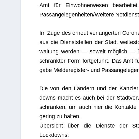
Amt für Ein­woh­ner­we­sen bear­bei­te
Passangelegenheiten/Weitere Not­dienst
Im Zuge des erneut ver­län­ger­ten Coro
aus die Dienst­stel­len der Stadt wei­test
wal­tung wer­den — soweit mög­lich — ü
schränk­ter Form fort­ge­führt. Das Amt fü
gabe Mel­de­re­gis­ter- und Passangelege
Die von den Län­dern und der Kanz­le­r
downs macht es auch bei der Stadt­ver­wal­
schrän­ken, um auch hier die Kon­takte u
gering zu halten.
Über­sicht über die Dienste der Stadt­
Lockdowns: