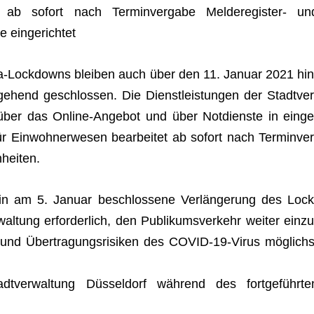
t ab sofort nach Ter­min­ver­gabe Mel­de­re­gis­ter- un
e eingerichtet
na-Lock­downs blei­ben auch über den 11. Januar 2021 hin
­ge­hend geschlos­sen. Die Dienst­leis­tun­gen der Stadt­ver
ber das Online-Ange­bot und über Not­dienste in ein­ge
r Ein­woh­ner­we­sen bear­bei­tet ab sofort nach Ter­min­ver
nheiten.
in am 5. Januar beschlos­sene Ver­län­ge­rung des Lock
tung erfor­der­lich, den Publi­kums­ver­kehr wei­ter ein­zu
nd Über­tra­gungs­ri­si­ken des COVID-19-Virus mög­lichs
ver­wal­tung Düs­sel­dorf wäh­rend des fort­ge­führ­te