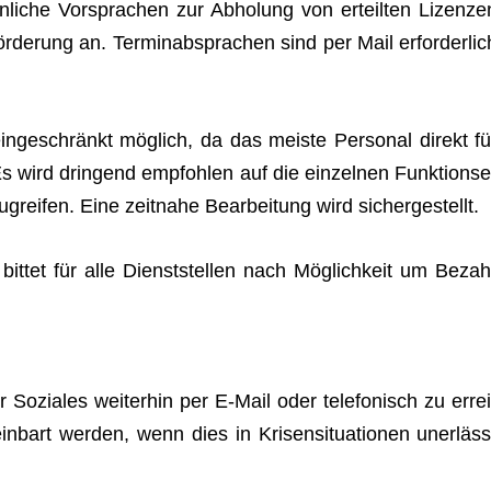
sön­li­che Vor­spra­chen zur Abho­lung von erteil­ten Lizen­ze
­de­rung an. Ter­min­ab­spra­chen sind per Mail erfor­der­lic
r ein­ge­schränkt mög­lich, da das meiste Per­so­nal direkt fü
wird drin­gend emp­foh­len auf die ein­zel­nen Funk­ti­ons­e
­grei­fen. Eine zeit­nahe Bear­bei­tung wird sichergestellt.
it­tet für alle Dienst­stel­len nach Mög­lich­keit um Bezah
ozia­les wei­ter­hin per E‑Mail oder tele­fo­nisch zu errei
in­bart wer­den, wenn dies in Kri­sen­si­tua­tio­nen uner­läss