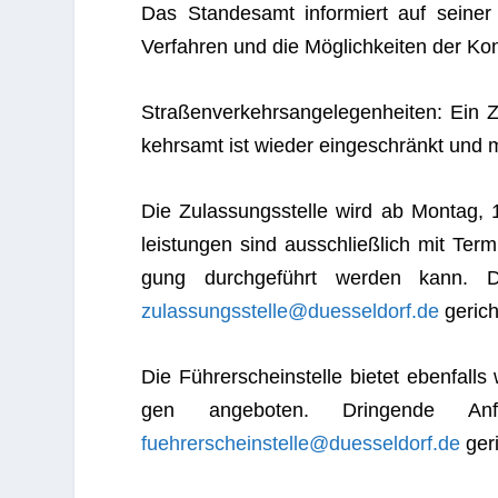
Das Stan­des­amt infor­miert auf sei­ner 
Ver­fah­ren und die Mög­lich­kei­ten der 
Stra­ßen­ver­kehrs­an­ge­le­gen­hei­ten: Ei
kehrs­amt ist wie­der ein­ge­schränkt und 
Die Zulas­sungs­stelle wird ab Mon­tag, 
leis­tun­gen sind aus­schließ­lich mit Ter­
gung durch­ge­führt wer­den kann. 
zulassungsstelle@duesseldorf.de
gerich
Die Füh­rer­schein­stelle bie­tet eben­fall
gen ange­bo­ten. Drin­gende A
fuehrerscheinstelle@duesseldorf.de
geri