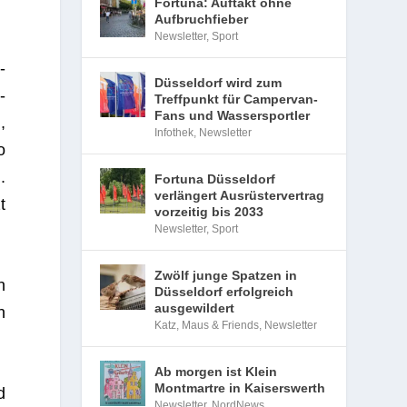
Fortuna: Auftakt ohne
Aufbruchfieber
Newsletter
,
Sport
­
Düsseldorf wird zum
­
Treffpunkt für Campervan-
Fans und Wassersportler
,
Infothek
,
Newsletter
o
.
Fortuna Düsseldorf
verlängert Ausrüstervertrag
t
vorzeitig bis 2033
Newsletter
,
Sport
Zwölf junge Spatzen in
n
Düsseldorf erfolgreich
ausgewildert
h
Katz, Maus & Friends
,
Newsletter
Ab morgen ist Klein
Montmartre in Kaiserswerth
d
Newsletter
,
NordNews