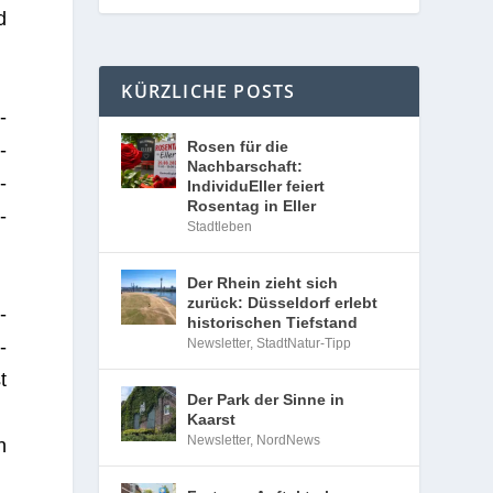
d
KÜRZLICHE POSTS
­
Rosen für die
­
Nachbarschaft:
­
IndividuEller feiert
Rosentag in Eller
­
Stadtleben
Der Rhein zieht sich
zurück: Düsseldorf erlebt
­
historischen Tiefstand
­
Newsletter
,
StadtNatur-Tipp
t
Der Park der Sinne in
Kaarst
Newsletter
,
NordNews
n