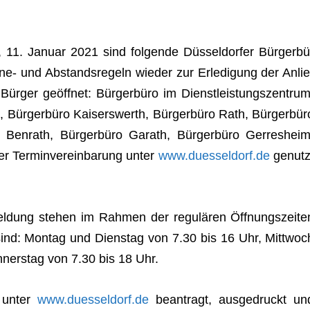
g, 11. Januar 2021 sind fol­gende Düs­sel­dor­fer Bür­ger­bü
ne- und Abstands­re­geln wie­der zur Erle­di­gung der Anlie
Bür­ger geöff­net: Bür­ger­büro im Dienst­leis­tungs­zen­trum
l, Bür­ger­büro Kai­sers­werth, Bür­ger­büro Rath, Bür­ger­bür
o Ben­rath, Bür­ger­büro Garath, Bür­ger­büro Ger­res­heim
r Ter­min­ver­ein­ba­rung unter
www.duesseldorf.de
genutz
dung ste­hen im Rah­men der regu­lä­ren Öff­nungs­zei­te
 sind: Mon­tag und Diens­tag von 7.30 bis 16 Uhr, Mitt­woc
­ners­tag von 7.30 bis 18 Uhr.
t unter
www.duesseldorf.de
bean­tragt, aus­ge­druckt un