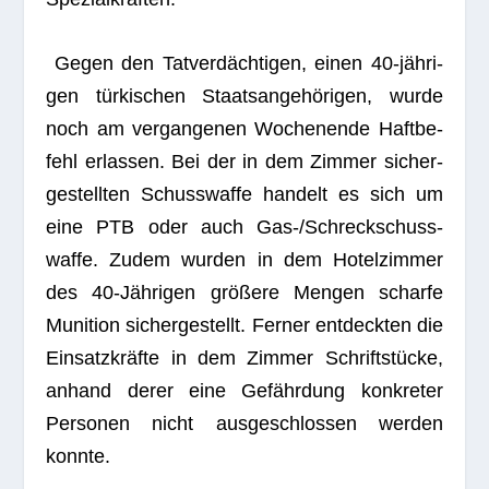
Gegen den Tat­ver­däch­ti­gen, einen 40-jäh­ri­
gen tür­ki­schen Staats­an­ge­hö­ri­gen, wurde
noch am ver­gan­ge­nen Wochen­ende Haft­be­
fehl erlas­sen. Bei der in dem Zim­mer sicher­
ge­stell­ten Schuss­waffe han­delt es sich um
eine PTB oder auch Gas-/Schreck­schuss­
waffe. Zudem wur­den in dem Hotel­zim­mer
des 40-Jäh­ri­gen grö­ßere Men­gen scharfe
Muni­tion sicher­ge­stellt. Fer­ner ent­deck­ten die
Ein­satz­kräfte in dem Zim­mer Schrift­stü­cke,
anhand derer eine Gefähr­dung kon­kre­ter
Per­so­nen nicht aus­ge­schlos­sen wer­den
konnte.