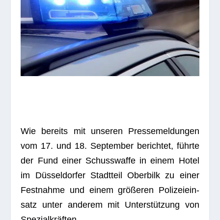
Wie bereits mit unse­ren Pres­se­mel­dun­gen
vom 17. und 18. Sep­tem­ber berich­tet, führte
der Fund einer Schuss­waffe in einem Hotel
im Düs­sel­dor­fer Stadt­teil Ober­bilk zu einer
Fest­nahme und einem grö­ße­ren Poli­zei­ein­
satz unter ande­rem mit Unter­stüt­zung von
Spezialkräften.