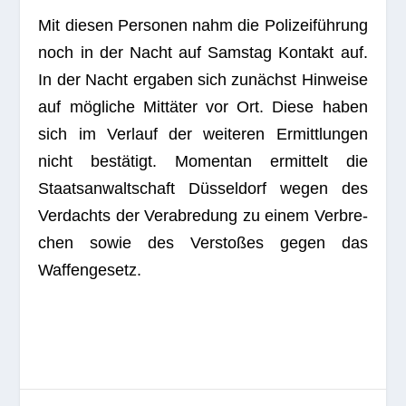
Mit die­sen Per­so­nen nahm die Poli­zei­füh­rung
noch in der Nacht auf Sams­tag Kon­takt auf.
In der Nacht erga­ben sich zunächst Hin­weise
auf mög­li­che Mit­tä­ter vor Ort. Diese haben
sich im Ver­lauf der wei­te­ren Ermitt­lun­gen
nicht bestä­tigt. Momen­tan ermit­telt die
Staats­an­walt­schaft Düs­sel­dorf wegen des
Ver­dachts der Ver­ab­re­dung zu einem Ver­bre­
chen sowie des Ver­sto­ßes gegen das
Waffengesetz.