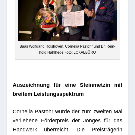
Baas Wolf­gang Rol­s­ho­ven, Cor­ne­lia Pas­t­ohr und Dr. Rein­
hold Hahl­hege Foto: LOKALBÜRO
Aus­zeich­nung für eine Stein­met­zin mit
brei­tem Leistungsspektrum
Cor­ne­lia Pas­t­ohr wurde der zum zwei­ten Mal
ver­lie­hene För­der­preis der Jon­ges für das
Hand­werk über­reicht. Die Preis­trä­ge­rin