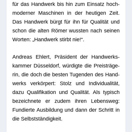
für das Hand­werk bis hin zum Ein­satz hoch­
mo­der­ner Maschi­nen in der heu­ti­gen Zeit.
Das Hand­werk bürgt für ihn für Qua­li­tät und
schon die alten Römer wuss­ten nach sei­nen
Wor­ten: „Hand­werk stirbt nie!“.
Andreas Ehlert, Prä­si­dent der Hand­werks­
kam­mer Düs­sel­dorf, wür­digte die Preis­trä­ge­
rin, die doch die bes­ten Tugen­den des Hand­
werks ver­kör­pert: Stolz und Indi­vi­dua­li­tät,
dazu Qua­li­fi­ka­tion und Qua­li­tät. Als typisch
bezeich­nete er zudem ihren Lebens­weg:
Fun­dierte Aus­bil­dung und dann der Schritt in
die Selbstständigkeit.