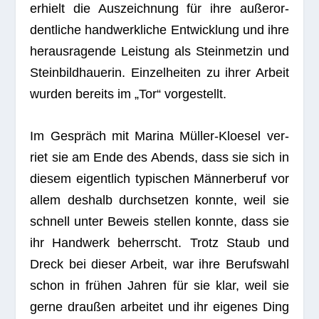
erhielt die Aus­zeich­nung für ihre außer­or­
dent­li­che hand­werk­li­che Ent­wick­lung und ihre
her­aus­ra­gende Leis­tung als Stein­met­zin und
Stein­bild­haue­rin. Ein­zel­hei­ten zu ihrer Arbeit
wur­den bereits im „Tor“ vorgestellt.
Im Gespräch mit Marina Mül­ler-Kloe­sel ver­
riet sie am Ende des Abends, dass sie sich in
die­sem eigent­lich typi­schen Män­ner­be­ruf vor
allem des­halb durch­set­zen konnte, weil sie
schnell unter Beweis stel­len konnte, dass sie
ihr Hand­werk beherrscht. Trotz Staub und
Dreck bei die­ser Arbeit, war ihre Berufs­wahl
schon in frü­hen Jah­ren für sie klar, weil sie
gerne drau­ßen arbei­tet und ihr eige­nes Ding