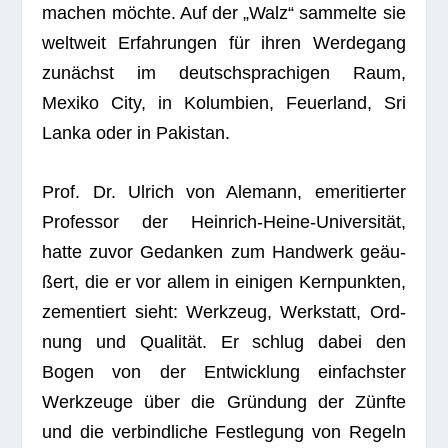
machen möchte. Auf der „Walz“ sam­melte sie
welt­weit Erfah­run­gen für ihren Wer­de­gang
zunächst im deutsch­spra­chi­gen Raum,
Mexiko City, in Kolum­bien, Feu­er­land, Sri
Lanka oder in Pakistan.
Prof. Dr. Ulrich von Ale­mann, eme­ri­tier­ter
Pro­fes­sor der Hein­rich-Heine-Uni­ver­si­tät,
hatte zuvor Gedan­ken zum Hand­werk geäu­
ßert, die er vor allem in eini­gen Kern­punk­ten,
zemen­tiert sieht: Werk­zeug, Werk­statt, Ord­
nung und Qua­li­tät. Er schlug dabei den
Bogen von der Ent­wick­lung ein­fachs­ter
Werk­zeuge über die Grün­dung der Zünfte
und die ver­bind­li­che Fest­le­gung von Regeln