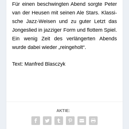
Für einen beschwing­ten Abend sorgte Peter
van der Heu­sen mit sei­nen Ale Stars. Klas­si­
sche Jazz-Wei­sen und zu guter Letzt das
Jon­geslied in jaz­zi­ger Form und flot­tem Spiel.
Ein wenig Zeit des ver­län­ger­ten Abends
wurde dabei wie­der „rein­ge­holt“.
Text: Man­fred Blasczyk
AKTIE: