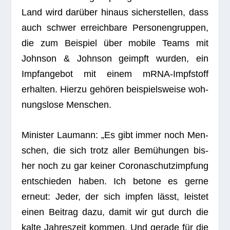
Land wird dar­über hin­aus sicher­stel­len, dass
auch schwer erreich­bare Per­so­nen­grup­pen,
die zum Bei­spiel über mobile Teams mit
John­son & John­son geimpft wur­den, ein
Impf­an­ge­bot mit einem mRNA-Impf­stoff
erhal­ten. Hierzu gehö­ren bei­spiels­weise woh­
nungs­lose Menschen.
Minis­ter Lau­mann: „Es gibt immer noch Men­
schen, die sich trotz aller Bemü­hun­gen bis­
her noch zu gar kei­ner Coro­naschutz­imp­fung
ent­schie­den haben. Ich betone es gerne
erneut: Jeder, der sich imp­fen lässt, leis­tet
einen Bei­trag dazu, damit wir gut durch die
kalte Jah­res­zeit kom­men. Und gerade für die