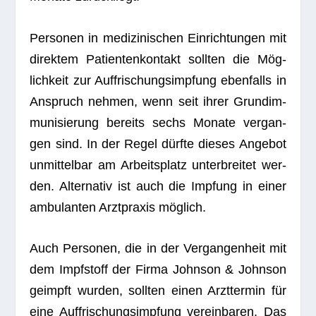
Per­so­nen in medi­zi­ni­schen Ein­rich­tun­gen mit
direk­tem Pati­en­ten­kon­takt soll­ten die Mög­
lich­keit zur Auf­fri­schungs­imp­fung eben­falls in
Anspruch neh­men, wenn seit ihrer Grund­im­
mu­ni­sie­rung bereits sechs Monate ver­gan­
gen sind. In der Regel dürfte die­ses Ange­bot
unmit­tel­bar am Arbeits­platz unter­brei­tet wer­
den. Alter­na­tiv ist auch die Imp­fung in einer
ambu­lan­ten Arzt­pra­xis möglich.
Auch Per­so­nen, die in der Ver­gan­gen­heit mit
dem Impf­stoff der Firma John­son & John­son
geimpft wur­den, soll­ten einen Arzt­ter­min für
eine Auf­fri­schungs­imp­fung ver­ein­ba­ren. Das