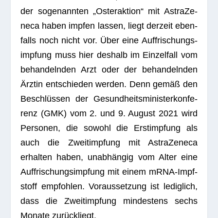
der soge­nann­ten „Oster­ak­tion“ mit Astra­Ze­
neca haben imp­fen las­sen, liegt der­zeit eben­
falls noch nicht vor. Über eine Auf­fri­schungs­
imp­fung muss hier des­halb im Ein­zel­fall vom
behan­deln­den Arzt oder der behan­deln­den
Ärz­tin ent­schie­den wer­den. Denn gemäß den
Beschlüs­sen der Gesund­heits­mi­nis­ter­kon­fe­
renz (GMK) vom 2. und 9. August 2021 wird
Per­so­nen, die sowohl die Erst­imp­fung als
auch die Zweit­imp­fung mit Astra­Ze­neca
erhal­ten haben, unab­hän­gig vom Alter eine
Auf­fri­schungs­imp­fung mit einem mRNA-Impf­
stoff emp­foh­len. Vor­aus­set­zung ist ledig­lich,
dass die Zweit­imp­fung min­des­tens sechs
Monate zurückliegt.