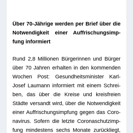
Über 70-Jäh­rige wer­den per Brief über die
Not­wen­dig­keit einer Auf­fri­schungs­imp­
fung informiert
Rund 2,8 Mil­lio­nen Bür­ge­rin­nen und Bür­ger
über 70 Jah­ren erhal­ten in den kom­men­den
Wochen Post: Gesund­heits­mi­nis­ter Karl-
Josef Lau­mann infor­miert mit einem Schrei­
ben, das über die Kreise und kreis­freien
Städte ver­sandt wird, über die Not­wen­dig­keit
einer Auf­fri­schungs­imp­fung gegen das Coro­
na­vi­rus. Sofern die letzte Coro­naschutz­imp­
fung min­des­tens sechs Monate zurück­liegt,