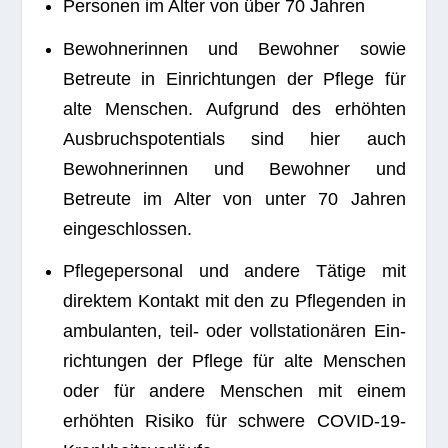
Per­so­nen im Alter von über 70 Jahren
Bewoh­ne­rin­nen und Bewoh­ner sowie
Betreute in Ein­rich­tun­gen der Pflege für
alte Men­schen. Auf­grund des erhöh­ten
Ausbruchs­potentials sind hier auch
Bewoh­ne­rin­nen und Bewoh­ner und
Betreute im Alter von unter 70 Jah­ren
eingeschlossen.
Pfle­ge­per­so­nal und andere Tätige mit
direk­tem Kon­takt mit den zu Pfle­gen­den in
ambu­lan­ten, teil- oder voll­sta­tio­nä­ren Ein­
rich­tun­gen der Pflege für alte Men­schen
oder für andere Men­schen mit einem
erhöh­ten Risiko für schwere COVID-19-