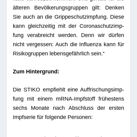
älte­ren Bevöl­ke­rungs­grup­pen gilt: Den­ken
Sie auch an die Grip­pe­schutz­imp­fung. Diese
kann gleich­zei­tig mit der Coro­naschutz­imp­
fung ver­ab­reicht wer­den. Denn wir dür­fen
nicht ver­ges­sen: Auch die Influ­enza kann für
Risi­ko­grup­pen lebens­ge­fähr­lich sein.“
Zum Hin­ter­grund:
Die STIKO emp­fiehlt eine
Auf­fri­schungs­imp­
fung
mit einem mRNA-Impf­stoff frü­hes­tens
sechs Monate nach Abschluss der ers­ten
Impf­se­rie für fol­gende Personen: