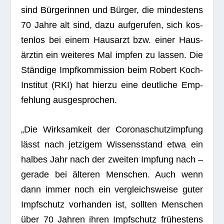
sind Bür­ge­rin­nen und Bür­ger, die min­des­tens
70 Jahre alt sind, dazu auf­ge­ru­fen, sich kos­
ten­los bei einem Haus­arzt bzw. einer Haus­
ärz­tin ein wei­te­res Mal imp­fen zu las­sen. Die
Stän­dige Impf­kom­mis­sion beim Robert Koch-
Insti­tut (RKI) hat hierzu eine deut­li­che Emp­
feh­lung ausgesprochen.
„Die Wirk­sam­keit der Coro­naschutz­imp­fung
lässt nach jet­zi­gem Wis­sens­stand etwa ein
hal­bes Jahr nach der zwei­ten Imp­fung nach –
gerade bei älte­ren Men­schen. Auch wenn
dann immer noch ein ver­gleichs­weise guter
Impf­schutz vor­han­den ist, soll­ten Men­schen
über 70 Jah­ren ihren Impf­schutz frü­hes­tens