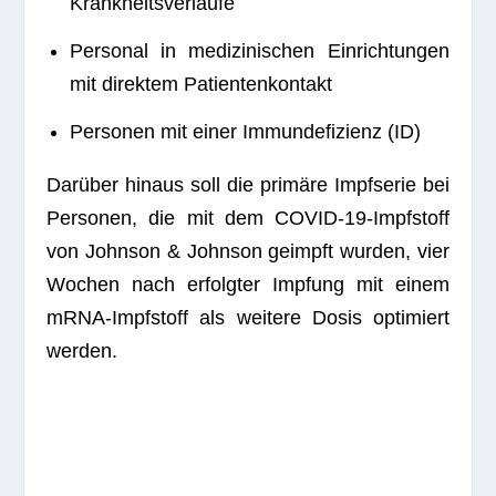
Krankheitsverläufe
Per­so­nal in medi­zi­ni­schen Ein­rich­tun­gen
mit direk­tem Patientenkontakt
Per­so­nen mit einer Immun­de­fi­zi­enz (ID)
Dar­über hin­aus soll die pri­märe Impf­se­rie bei
Per­so­nen, die mit dem COVID-19-Impf­stoff
von John­son & John­son geimpft wur­den, vier
Wochen nach erfolg­ter Imp­fung mit einem
mRNA-Impf­stoff als wei­tere Dosis opti­miert
werden.