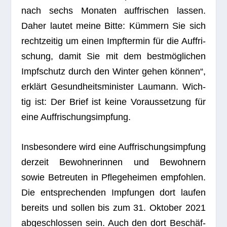
nach sechs Mona­ten auf­fri­schen las­sen.
Daher lau­tet meine Bitte: Küm­mern Sie sich
recht­zei­tig um einen Impf­ter­min für die Auf­fri­
schung, damit Sie mit dem best­mög­li­chen
Impf­schutz durch den Win­ter gehen kön­nen“,
erklärt Gesund­heits­mi­nis­ter Lau­mann. Wich­
tig ist: Der Brief ist keine Vor­aus­set­zung für
eine Auffrischungsimpfung.
Ins­be­son­dere wird eine Auf­fri­schungs­imp­fung
der­zeit Bewoh­ne­rin­nen und Bewoh­nern
sowie Betreu­ten in Pfle­ge­hei­men emp­foh­len.
Die ent­spre­chen­den Imp­fun­gen dort lau­fen
bereits und sol­len bis zum 31. Okto­ber 2021
abge­schlos­sen sein. Auch den dort Beschäf­