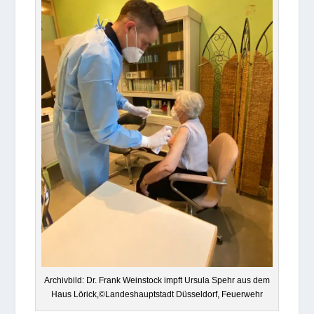
Archiv­bild: Dr. Frank Wein­stock impft Ursula Spehr aus dem
Haus Lörick,©Landeshauptstadt Düs­sel­dorf, Feuerwehr