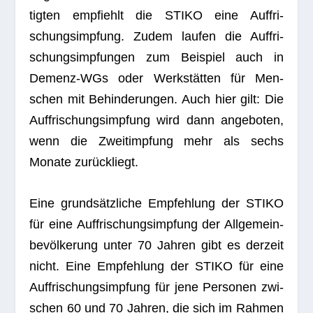
tig­ten emp­fiehlt die STIKO eine Auf­fri­
schungs­imp­fung. Zudem lau­fen die Auf­fri­
schungs­imp­fun­gen zum Bei­spiel auch in
Demenz-WGs oder Werk­stät­ten für Men­
schen mit Behin­de­run­gen. Auch hier gilt: Die
Auf­fri­schungs­imp­fung wird dann ange­bo­ten,
wenn die Zweit­imp­fung mehr als sechs
Monate zurückliegt.
Eine grund­sätz­li­che Emp­feh­lung der STIKO
für eine Auf­fri­schungs­imp­fung der All­ge­mein­
be­völ­ke­rung unter 70 Jah­ren gibt es der­zeit
nicht. Eine Emp­feh­lung der STIKO für eine
Auf­fri­schungs­imp­fung für jene Per­so­nen zwi­
schen 60 und 70 Jah­ren, die sich im Rah­men