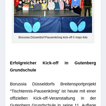
Borus­sia Düsseldorf Pausenkönig kick-off © majo-foto
Erfolg­rei­cher Kick-off in Guten­berg
Grundschule
Borus­sia Düs­sel­dorfs Brei­ten­sport­pro­jekt
“Tisch­ten­nis-Pau­sen­kö­nig” ist heute mit einer
offi­zi­el­len Kick-off-Ver­an­stal­tung in der
Guten­berg Grund­schule in seine 11. Auf­lage