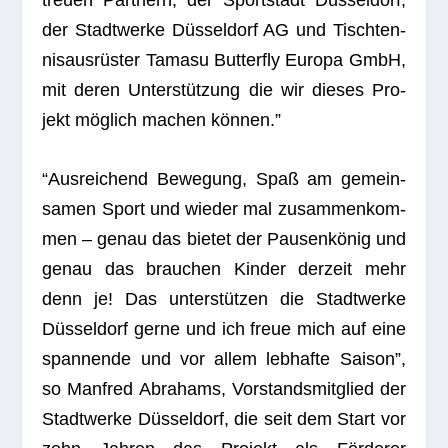
treuen Part­nern, der Sport­stadt Düs­sel­dorf,
der Stadt­werke Düs­sel­dorf AG und Tisch­ten­
nis­aus­rüs­ter Tamasu But­ter­fly Europa GmbH,
mit deren Unter­stüt­zung die wir die­ses Pro­
jekt mög­lich machen können.”
“Aus­rei­chend Bewe­gung, Spaß am gemein­
sa­men Sport und wie­der mal zusam­men­kom­
men – genau das bie­tet der Pau­sen­kö­nig und
genau das brau­chen Kin­der der­zeit mehr
denn je! Das unter­stüt­zen die Stadt­werke
Düs­sel­dorf gerne und ich freue mich auf eine
span­nende und vor allem leb­hafte Sai­son”,
so Man­fred Abra­hams, Vor­stands­mit­glied der
Stadt­werke Düs­sel­dorf, die seit dem Start vor