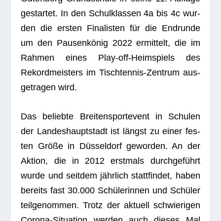
gestar­tet. In den Schul­klas­sen 4a bis 4c wur­
den die ers­ten Fina­lis­ten für die End­runde
um den Pau­sen­kö­nig 2022 ermit­telt, die im
Rah­men eines Play-off-Heim­spiels des
Rekord­meis­ters im Tisch­ten­nis-Zen­trum aus­
ge­tra­gen wird.
Das beliebte Brei­ten­sport­event in Schu­len
der Lan­des­haupt­stadt ist längst zu einer fes­
ten Größe in Düs­sel­dorf gewor­den. An der
Aktion, die in 2012 erst­mals durch­ge­führt
wurde und seit­dem jähr­lich statt­fin­det, haben
bereits fast 30.000 Schü­le­rin­nen und Schü­ler
teil­ge­nom­men. Trotz der aktu­ell schwie­ri­gen
Corona-Situa­tion wer­den auch die­ses Mal