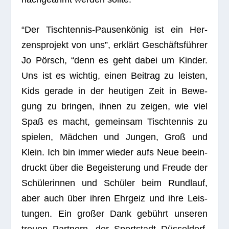
“Der Tisch­ten­nis-Pau­sen­kö­nig ist ein Her­
zens­pro­jekt von uns”, erklärt Geschäfts­füh­rer
Jo Pörsch, “denn es geht dabei um Kin­der.
Uns ist es wich­tig, einen Bei­trag zu leis­ten,
Kids gerade in der heu­ti­gen Zeit in Bewe­
gung zu brin­gen, ihnen zu zei­gen, wie viel
Spaß es macht, gemein­sam Tisch­ten­nis zu
spie­len, Mäd­chen und Jun­gen, Groß und
Klein. Ich bin immer wie­der aufs Neue beein­
druckt über die Begeis­te­rung und Freude der
Schü­le­rin­nen und Schü­ler beim Rund­lauf,
aber auch über ihren Ehr­geiz und ihre Leis­
tun­gen. Ein gro­ßer Dank gebührt unse­ren