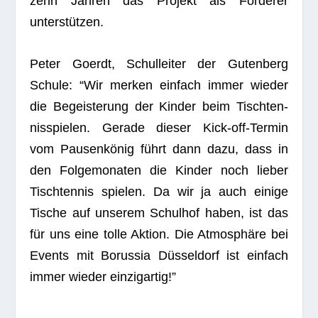
zehn Jah­ren das Pro­jekt als För­de­rer
unterstützen.
Peter Goerdt, Schul­lei­ter der Guten­berg
Schule: “Wir mer­ken ein­fach immer wie­der
die Begeis­te­rung der Kin­der beim Tisch­ten­
nis­spie­len. Gerade die­ser Kick-off-Ter­min
vom Pau­sen­kö­nig führt dann dazu, dass in
den Fol­ge­mo­na­ten die Kin­der noch lie­ber
Tisch­ten­nis spie­len. Da wir ja auch einige
Tische auf unse­rem Schul­hof haben, ist das
für uns eine tolle Aktion. Die Atmo­sphäre bei
Events mit Borus­sia Düs­sel­dorf ist ein­fach
immer wie­der einzigartig!”