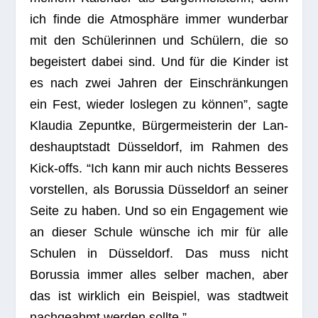
ich finde die Atmo­sphäre immer wun­der­bar
mit den Schü­le­rin­nen und Schü­lern, die so
begeis­tert dabei sind. Und für die Kin­der ist
es nach zwei Jah­ren der Ein­schrän­kun­gen
ein Fest, wie­der los­le­gen zu kön­nen”, sagte
Klau­dia Zep­untke, Bür­ger­meis­te­rin der Lan­
des­haupt­stadt Düs­sel­dorf, im Rah­men des
Kick-offs. “Ich kann mir auch nichts Bes­se­res
vor­stel­len, als Borus­sia Düs­sel­dorf an sei­ner
Seite zu haben. Und so ein Enga­ge­ment wie
an die­ser Schule wün­sche ich mir für alle
Schu­len in Düs­sel­dorf. Das muss nicht
Borus­sia immer alles sel­ber machen, aber
das ist wirk­lich ein Bei­spiel, was stadt­weit
nach­ge­ahmt wer­den sollte.”