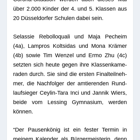
über 2.000 Kin­der der 4. und 5. Klas­sen aus
20 Düs­sel­dor­fer Schu­len dabei sein.
Selas­sie Rebol­lo­quali und Maja Pech­eim
(4a), Lam­pros Kolts­idas und Mona Krä­mer
(4b) sowie Tim Wen­zel und Ermo Zhu (4c)
setz­ten sich heute gegen ihre Klas­sen­ka­me­
ra­den durch. Sie sind die ers­ten Final­teil­neh­
mer, die Nach­fol­ger der amtie­ren­den Rund­
lauf­sie­ger Cey­lin-Tara Inci und Jan­nik Wiers,
beide vom Les­sing Gym­na­sium, wer­den
können.
“Der Pau­sen­kö­nig ist ein fes­ter Ter­min in
mei­nem Kalen­der als Bür­ger­meis­te­rin, denn