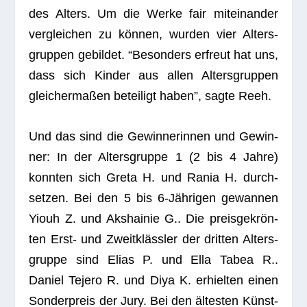
des Alters. Um die Werke fair mit­ein­an­der
ver­glei­chen zu kön­nen, wur­den vier Alters­
grup­pen gebil­det. “Beson­ders erfreut hat uns,
dass sich Kin­der aus allen Alters­grup­pen
glei­cher­ma­ßen betei­ligt haben”, sagte Reeh.
Und das sind die Gewin­ne­rin­nen und Gewin­
ner: In der Alters­gruppe 1 (2 bis 4 Jahre)
konn­ten sich Greta H. und Rania H. durch­
set­zen. Bei den 5 bis 6‑Jährigen gewan­nen
Yiouh Z. und Aks­hai­nie G.. Die preis­ge­krön­
ten Erst- und Zweit­kläss­ler der drit­ten Alters­
gruppe sind Elias P. und Ella Tabea R..
Daniel Tejero R. und Diya K. erhiel­ten einen
Son­der­preis der Jury. Bei den ältes­ten Künst­