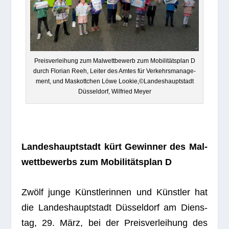
Preis­ver­lei­hung zum Mal­wett­be­werb zum Mobi­li­täts­plan D
durch Flo­rian Reeh, Lei­ter des Amtes für Ver­kehrs­ma­nage­
ment, und Mas­kott­chen Löwe Lookie,©Landeshauptstadt
Düs­sel­dorf, Wil­fried Meyer
Lan­des­haupt­stadt kürt Gewin­ner des Mal­
wett­be­werbs zum Mobi­li­täts­plan D
Zwölf junge Künst­le­rin­nen und Künst­ler hat
die Lan­des­haupt­stadt Düs­sel­dorf am Diens­
tag, 29. März, bei der Preis­ver­lei­hung des