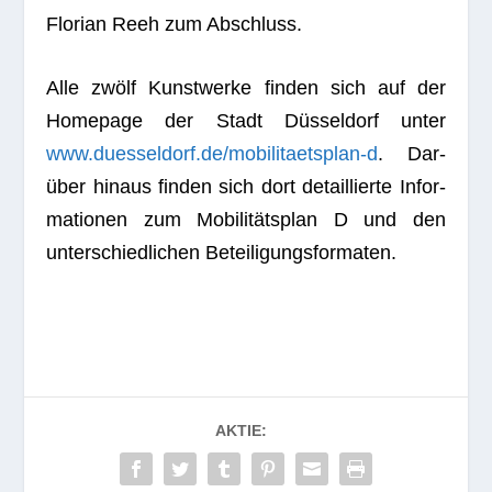
Flo­rian Reeh zum Abschluss.
Alle zwölf Kunst­werke fin­den sich auf der
Home­page der Stadt Düs­sel­dorf unter
www.duesseldorf.de/mobilitaetsplan‑d
. Dar­
über hin­aus fin­den sich dort detail­lierte Infor­
ma­tio­nen zum Mobi­li­täts­plan D und den
unter­schied­li­chen Beteiligungsformaten.
AKTIE: