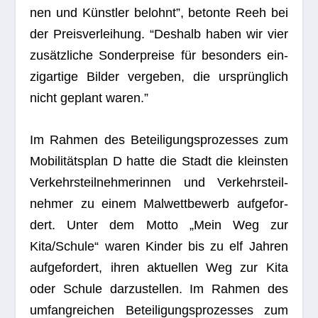
nen und Künst­ler belohnt”, betonte Reeh bei
der Preis­ver­lei­hung. “Des­halb haben wir vier
zusätz­li­che Son­der­preise für beson­ders ein­
zig­ar­tige Bil­der ver­ge­ben, die ursprüng­lich
nicht geplant waren.”
Im Rah­men des Betei­li­gungs­pro­zes­ses zum
Mobi­li­täts­plan D hatte die Stadt die kleins­ten
Ver­kehrs­teil­neh­me­rin­nen und Ver­kehrs­teil­
neh­mer zu einem Mal­wett­be­werb auf­ge­for­
dert. Unter dem Motto „Mein Weg zur
Kita/Schule“ waren Kin­der bis zu elf Jah­ren
auf­ge­for­dert, ihren aktu­el­len Weg zur Kita
oder Schule dar­zu­stel­len. Im Rah­men des
umfang­rei­chen Betei­li­gungs­pro­zes­ses zum