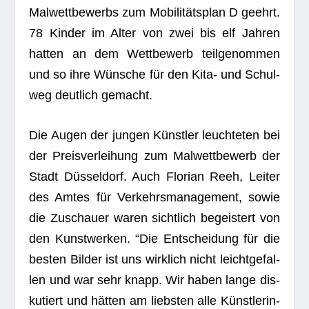
Mal­wett­be­werbs zum Mobi­li­täts­plan D geehrt.
78 Kin­der im Alter von zwei bis elf Jah­ren
hat­ten an dem Wett­be­werb teil­ge­nom­men
und so ihre Wün­sche für den Kita- und Schul­
weg deut­lich gemacht.
Die Augen der jun­gen Künst­ler leuch­te­ten bei
der Preis­ver­lei­hung zum Mal­wett­be­werb der
Stadt Düs­sel­dorf. Auch Flo­rian Reeh, Lei­ter
des Amtes für Ver­kehrs­ma­nage­ment, sowie
die Zuschauer waren sicht­lich begeis­tert von
den Kunst­wer­ken. “Die Ent­schei­dung für die
bes­ten Bil­der ist uns wirk­lich nicht leicht­ge­fal­
len und war sehr knapp. Wir haben lange dis­
ku­tiert und hät­ten am liebs­ten alle Künst­le­rin­