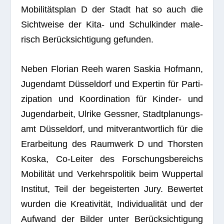
Mobi­li­täts­plan D der Stadt hat so auch die
Sicht­weise der Kita- und Schul­kin­der male­
risch Berück­sich­ti­gung gefunden.
Neben Flo­rian Reeh waren Saskia Hof­mann,
Jugend­amt Düs­sel­dorf und Exper­tin für Par­ti­
zi­pa­tion und Koor­di­na­tion für Kin­der- und
Jugend­ar­beit, Ulrike Gess­ner, Stadt­pla­nungs­
amt Düs­sel­dorf, und mit­ver­ant­wort­lich für die
Erar­bei­tung des Raum­werk D und Thors­ten
Koska, Co-Lei­ter des For­schungs­be­reichs
Mobi­li­tät und Ver­kehrs­po­li­tik beim Wup­per­tal
Insti­tut, Teil der begeis­ter­ten Jury. Bewer­tet
wur­den die Krea­ti­vi­tät, Indi­vi­dua­li­tät und der
Auf­wand der Bil­der unter Berück­sich­ti­gung