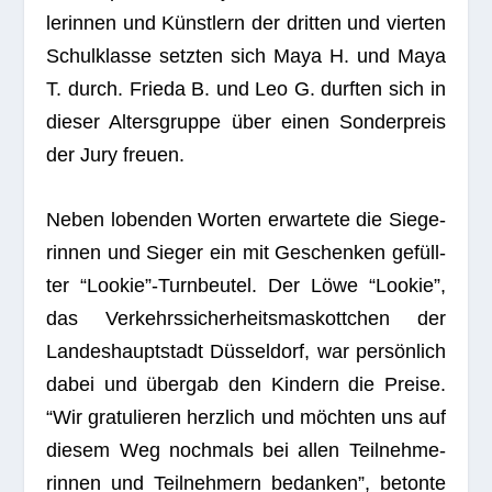
le­rin­nen und Künst­lern der drit­ten und vier­ten
Schul­klasse setz­ten sich Maya H. und Maya
T. durch. Frieda B. und Leo G. durf­ten sich in
die­ser Alters­gruppe über einen Son­der­preis
der Jury freuen.
Neben loben­den Wor­ten erwar­tete die Sie­ge­
rin­nen und Sie­ger ein mit Geschen­ken gefüll­
ter “Lookie”-Turnbeutel. Der Löwe “Loo­kie”,
das Ver­kehrs­si­cher­heits­mas­kott­chen der
Lan­des­haupt­stadt Düs­sel­dorf, war per­sön­lich
dabei und über­gab den Kin­dern die Preise.
“Wir gra­tu­lie­ren herz­lich und möch­ten uns auf
die­sem Weg noch­mals bei allen Teil­neh­me­
rin­nen und Teil­neh­mern bedan­ken”, betonte