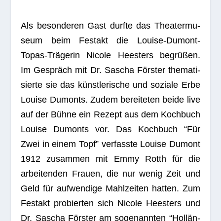
Als beson­de­ren Gast durfte das Thea­ter­mu­
seum beim Fest­akt die Louise-Dumont-
Topas-Trä­ge­rin Nicole Heesters begrü­ßen.
Im Gespräch mit Dr. Sascha Förs­ter the­ma­ti­
sierte sie das künst­le­ri­sche und soziale Erbe
Louise Dumonts. Zudem berei­te­ten beide live
auf der Bühne ein Rezept aus dem Koch­buch
Louise Dumonts vor. Das Koch­buch “Für
Zwei in einem Topf” ver­fasste Louise Dumont
1912 zusam­men mit Emmy Rotth für die
arbei­ten­den Frauen, die nur wenig Zeit und
Geld für auf­wen­dige Mahl­zei­ten hat­ten. Zum
Fest­akt pro­bier­ten sich Nicole Heesters und
Dr. Sascha Förs­ter am soge­nann­ten “Hol­län­