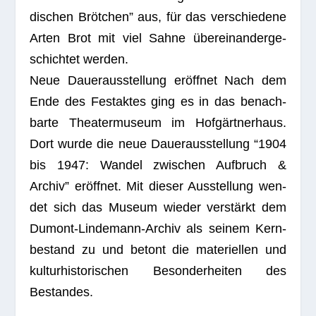
di­schen Bröt­chen” aus, für das ver­schie­dene
Arten Brot mit viel Sahne über­ein­an­der­ge­
schich­tet werden.
Neue Dau­er­aus­stel­lung eröff­net Nach dem
Ende des Fest­ak­tes ging es in das benach­
barte Thea­ter­mu­seum im Hof­gärt­ner­haus.
Dort wurde die neue Dau­er­aus­stel­lung “1904
bis 1947: Wan­del zwi­schen Auf­bruch &
Archiv” eröff­net. Mit die­ser Aus­stel­lung wen­
det sich das Museum wie­der ver­stärkt dem
Dumont-Lin­de­mann-Archiv als sei­nem Kern­
be­stand zu und betont die mate­ri­el­len und
kul­tur­his­to­ri­schen Beson­der­hei­ten des
Bestandes.