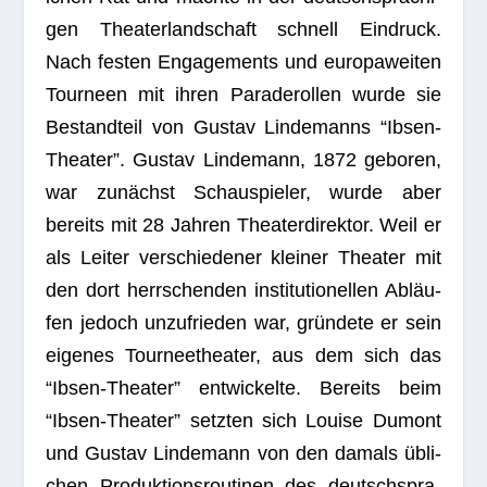
gen Thea­ter­land­schaft schnell Ein­druck.
Nach fes­ten Enga­ge­ments und euro­pa­wei­ten
Tour­neen mit ihren Para­de­rol­len wurde sie
Bestand­teil von Gus­tav Lin­de­manns “Ibsen-
Thea­ter”. Gus­tav Lin­de­mann, 1872 gebo­ren,
war zunächst Schau­spie­ler, wurde aber
bereits mit 28 Jah­ren Thea­ter­di­rek­tor. Weil er
als Lei­ter ver­schie­de­ner klei­ner Thea­ter mit
den dort herr­schen­den insti­tu­tio­nel­len Abläu­
fen jedoch unzu­frie­den war, grün­dete er sein
eige­nes Tour­nee­thea­ter, aus dem sich das
“Ibsen-Thea­ter” ent­wi­ckelte. Bereits beim
“Ibsen-Thea­ter” setz­ten sich Louise Dumont
und Gus­tav Lin­de­mann von den damals übli­
chen Pro­duk­ti­ons­rou­ti­nen des deutsch­spra­