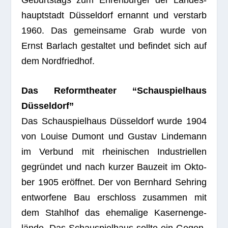
haupt­stadt Düs­sel­dorf ernannt und ver­starb
1960. Das gemein­same Grab wurde von
Ernst Bar­lach gestal­tet und befin­det sich auf
dem Nordfriedhof.
Das Reform­thea­ter “Schau­spiel­haus
Düsseldorf”
Das Schau­spiel­haus Düs­sel­dorf wurde 1904
von Louise Dumont und Gus­tav Lin­de­mann
im Ver­bund mit rhei­ni­schen Indus­tri­el­len
gegrün­det und nach kur­zer Bau­zeit im Okto­
ber 1905 eröff­net. Der von Bern­hard Seh­ring
ent­wor­fene Bau erschloss zusam­men mit
dem Stahl­hof das ehe­ma­lige Kaser­nen­ge­