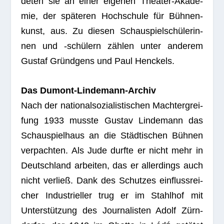
de­ten sie an einer eige­nen Thea­ter-Aka­de­
mie, der spä­te­ren Hoch­schule für Büh­nen­
kunst, aus. Zu die­sen Schau­spiel­schü­le­rin­
nen und ‑schü­lern zäh­len unter ande­rem
Gus­taf Gründ­gens und Paul Henckels.
Das Dumont-Lin­de­mann-Archiv
Nach der natio­nal­so­zia­lis­ti­schen Macht­er­grei­
fung 1933 musste Gus­tav Lin­de­mann das
Schau­spiel­haus an die Städ­ti­schen Büh­nen
ver­pach­ten. Als Jude durfte er nicht mehr in
Deutsch­land arbei­ten, das er aller­dings auch
nicht ver­ließ. Dank des Schut­zes ein­fluss­rei­
cher Indus­tri­el­ler trug er im Stahl­hof mit
Unter­stüt­zung des Jour­na­lis­ten Adolf Zürn­