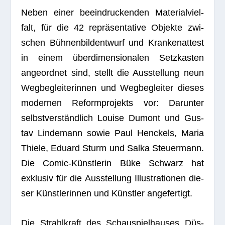
Neben einer beein­dru­cken­den Mate­ri­al­viel­
falt, für die 42 reprä­sen­ta­tive Objekte zwi­
schen Büh­nen­bild­ent­wurf und Kran­ken­at­test
in einem über­di­men­sio­na­len Setz­kas­ten
ange­ord­net sind, stellt die Aus­stel­lung neun
Weg­be­glei­te­rin­nen und Weg­be­glei­ter die­ses
moder­nen Reform­pro­jekts vor: Dar­un­ter
selbst­ver­ständ­lich Louise Dumont und Gus­
tav Lin­de­mann sowie Paul Hen­ckels, Maria
Thiele, Edu­ard Sturm und Salka Steu­er­mann.
Die Comic-Künst­le­rin Büke Schwarz hat
exklu­siv für die Aus­stel­lung Illus­tra­tio­nen die­
ser Künst­le­rin­nen und Künst­ler angefertigt.
Die Strahl­kraft des Schau­spiel­hau­ses Düs­