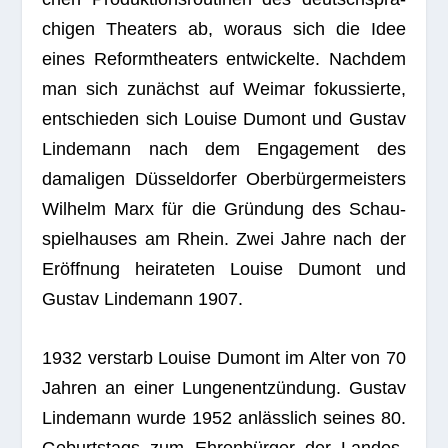
chi­gen Thea­ters ab, wor­aus sich die Idee
eines Reform­thea­ters ent­wi­ckelte. Nach­dem
man sich zunächst auf Wei­mar fokus­sierte,
ent­schie­den sich Louise Dumont und Gus­tav
Lin­de­mann nach dem Enga­ge­ment des
dama­li­gen Düs­sel­dor­fer Ober­bür­ger­meis­ters
Wil­helm Marx für die Grün­dung des Schau­
spiel­hau­ses am Rhein. Zwei Jahre nach der
Eröff­nung hei­ra­te­ten Louise Dumont und
Gus­tav Lin­de­mann 1907.
1932 ver­starb Louise Dumont im Alter von 70
Jah­ren an einer Lun­gen­ent­zün­dung. Gus­tav
Lin­de­mann wurde 1952 anläss­lich sei­nes 80.
Geburts­tags zum Ehren­bür­ger der Lan­des­