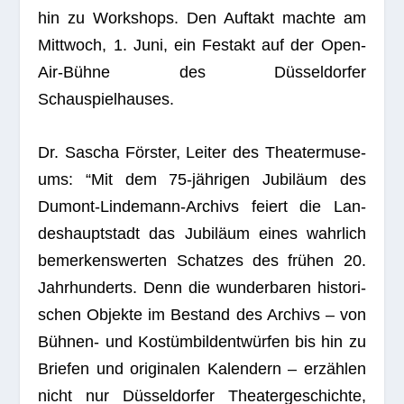
hin zu Work­shops. Den Auf­takt machte am
Mitt­woch, 1. Juni, ein Fest­akt auf der Open-
Air-Bühne des Düs­sel­dor­fer
Schauspielhauses.
Dr. Sascha Förs­ter, Lei­ter des Thea­ter­mu­se­
ums: “Mit dem 75-jäh­ri­gen Jubi­läum des
Dumont-Lin­de­mann-Archivs fei­ert die Lan­
des­haupt­stadt das Jubi­läum eines wahr­lich
bemer­kens­wer­ten Schat­zes des frü­hen 20.
Jahr­hun­derts. Denn die wun­der­ba­ren his­to­ri­
schen Objekte im Bestand des Archivs – von
Büh­nen- und Kos­tüm­bild­ent­wür­fen bis hin zu
Brie­fen und ori­gi­na­len Kalen­dern – erzäh­len
nicht nur Düs­sel­dor­fer Thea­ter­ge­schichte,