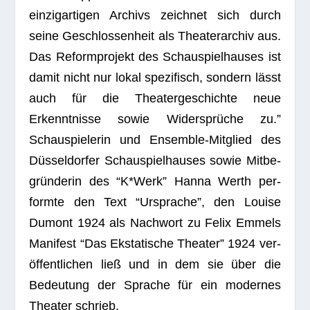
ein­zig­ar­ti­gen Archivs zeich­net sich durch
seine Geschlos­sen­heit als Thea­ter­ar­chiv aus.
Das Reform­pro­jekt des Schau­spiel­hau­ses ist
damit nicht nur lokal spe­zi­fisch, son­dern lässt
auch für die Thea­ter­ge­schichte neue
Erkennt­nisse sowie Wider­sprü­che zu.”
Schau­spie­le­rin und Ensem­ble-Mit­glied des
Düs­sel­dor­fer Schau­spiel­hau­ses sowie Mit­be­
grün­de­rin des “K*Werk” Hanna Werth per­
formte den Text “Urspra­che”, den Louise
Dumont 1924 als Nach­wort zu Felix Emmels
Mani­fest “Das Eksta­ti­sche Thea­ter” 1924 ver­
öf­fent­li­chen ließ und in dem sie über die
Bedeu­tung der Spra­che für ein moder­nes
Thea­ter schrieb.