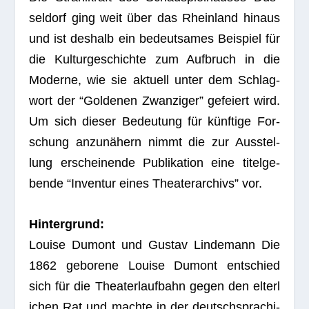
sel­dorf ging weit über das Rhein­land hin­aus
und ist des­halb ein bedeut­sa­mes Bei­spiel für
die Kul­tur­ge­schichte zum Auf­bruch in die
Moderne, wie sie aktu­ell unter dem Schlag­
wort der “Gol­de­nen Zwan­zi­ger” gefei­ert wird.
Um sich die­ser Bedeu­tung für künf­tige For­
schung anzu­nä­hern nimmt die zur Aus­stel­
lung erschei­nende Publi­ka­tion eine titel­ge­
bende “Inven­tur eines Thea­ter­ar­chivs” vor.
Hin­ter­grund:
Louise Dumont und Gus­tav Lin­de­mann Die
1862 gebo­rene Louise Dumont ent­schied
sich für die Thea­ter­lauf­bahn gegen den elter­l
i­chen Rat und machte in der deutsch­spra­chi­