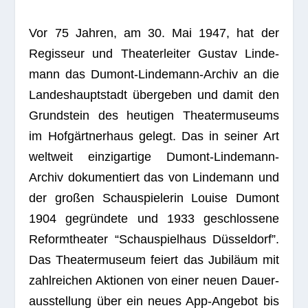
Vor 75 Jah­ren, am 30. Mai 1947, hat der
Regis­seur und Thea­ter­lei­ter Gus­tav Lin­de­
mann das Dumont-Lin­de­mann-Archiv an die
Lan­des­haupt­stadt über­ge­ben und damit den
Grund­stein des heu­ti­gen Thea­ter­mu­se­ums
im Hof­gärt­ner­haus gelegt. Das in sei­ner Art
welt­weit ein­zig­ar­tige Dumont-Lin­de­mann-
Archiv doku­men­tiert das von Lin­de­mann und
der gro­ßen Schau­spie­le­rin Louise Dumont
1904 gegrün­dete und 1933 geschlos­sene
Reform­thea­ter “Schau­spiel­haus Düs­sel­dorf”.
Das Thea­ter­mu­seum fei­ert das Jubi­läum mit
zahl­rei­chen Aktio­nen von einer neuen Dau­er­
aus­stel­lung über ein neues App-Ange­bot bis