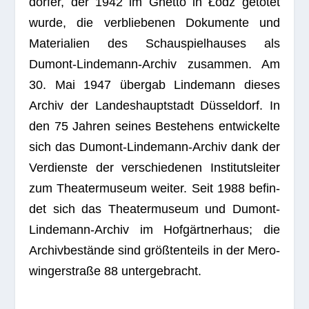
dor­fer, der 1942 im Ghetto in Łódź getö­tet
wurde, die ver­blie­be­nen Doku­mente und
Mate­ria­lien des Schau­spiel­hau­ses als
Dumont-Lin­de­mann-Archiv zusam­men. Am
30. Mai 1947 über­gab Lin­de­mann die­ses
Archiv der Lan­des­haupt­stadt Düs­sel­dorf. In
den 75 Jah­ren sei­nes Bestehens ent­wi­ckelte
sich das Dumont-Lin­de­mann-Archiv dank der
Ver­dienste der ver­schie­de­nen Insti­tuts­lei­ter
zum Thea­ter­mu­seum wei­ter. Seit 1988 befin­
det sich das Thea­ter­mu­seum und Dumont-
Lin­de­mann-Archiv im Hof­gärt­ner­haus; die
Archiv­be­stände sind größ­ten­teils in der Mero­
win­ger­straße 88 untergebracht.