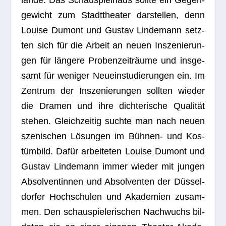
lände. Das Schau­spiel­haus sollte ein Gegen­
ge­wicht zum Stadt­thea­ter dar­stel­len, denn
Louise Dumont und Gus­tav Lin­de­mann setz­
ten sich für die Arbeit an neuen Insze­nie­run­
gen für län­gere Pro­ben­zeit­räume und ins­ge­
samt für weni­ger Neu­ein­stu­die­run­gen ein. Im
Zen­trum der Insze­nie­run­gen soll­ten wie­der
die Dra­men und ihre dich­te­ri­sche Qua­li­tät
ste­hen. Gleich­zei­tig suchte man nach neuen
sze­ni­schen Lösun­gen im Büh­nen- und Kos­
tüm­bild. Dafür arbei­te­ten Louise Dumont und
Gus­tav Lin­de­mann immer wie­der mit jun­gen
Absol­ven­tin­nen und Absol­ven­ten der Düs­sel­
dor­fer Hoch­schu­len und Aka­de­mien zusam­
men. Den schau­spie­le­ri­schen Nach­wuchs bil­