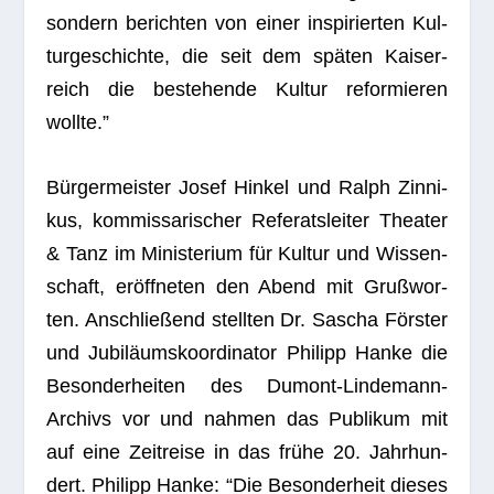
son­dern berich­ten von einer inspi­rier­ten Kul­
tur­ge­schichte, die seit dem spä­ten Kai­ser­
reich die bestehende Kul­tur refor­mie­ren
wollte.”
Bür­ger­meis­ter Josef Hin­kel und Ralph Zin­ni­
kus, kom­mis­sa­ri­scher Refe­rats­lei­ter Thea­ter
& Tanz im Minis­te­rium für Kul­tur und Wis­sen­
schaft, eröff­ne­ten den Abend mit Gruß­wor­
ten. Anschlie­ßend stell­ten Dr. Sascha Förs­ter
und Jubi­lä­ums­ko­or­di­na­tor Phil­ipp Hanke die
Beson­der­hei­ten des Dumont-Lin­de­mann-
Archivs vor und nah­men das Publi­kum mit
auf eine Zeit­reise in das frühe 20. Jahr­hun­
dert. Phil­ipp Hanke: “Die Beson­der­heit die­ses