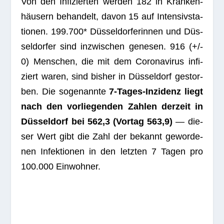
Von den Infi­zier­ten wer­den 182 in Kran­ken­
häu­sern behan­delt, davon 15 auf Inten­siv­sta­
tio­nen. 199.700* Düs­sel­dor­fe­rin­nen und Düs­
sel­dor­fer sind inzwi­schen gene­sen.
916
(+/-
0) Men­schen, die mit dem Coro­na­vi­rus infi­
ziert waren, sind bis­her in Düs­sel­dorf gestor­
ben. Die soge­nannte
7‑Ta­ges-Inzi­denz liegt
nach den vor­lie­gen­den Zah­len der­zeit in
Düs­sel­dorf bei 562,3 (Vor­tag 563,9)
— die­
ser Wert gibt die Zahl der bekannt gewor­de­
nen Infek­tio­nen in den letz­ten 7 Tagen pro
100.000 Einwohner.