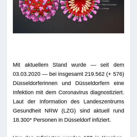
Mit aktu­el­lem Stand wurde — seit dem
03.03.2020 — bei ins­ge­samt 219.562 (+ 576)
Düs­sel­dor­fe­rin­nen und Düs­sel­dor­fern eine
Infek­tion mit dem Coro­na­vi­rus dia­gnos­ti­ziert.
Laut der Infor­ma­tion des Lan­des­zen­trums
Gesund­heit NRW (LZG) sind aktu­ell rund
18.300* Per­so­nen in Düs­sel­dorf infiziert.