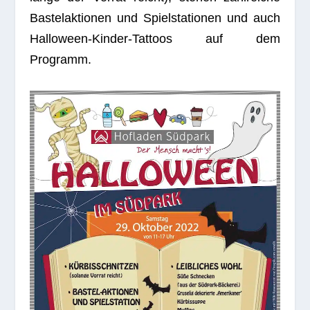
Bas­tel­ak­tio­nen und Spiel­sta­tio­nen und auch
Hal­lo­ween-Kin­der-Tat­toos auf dem
Programm.