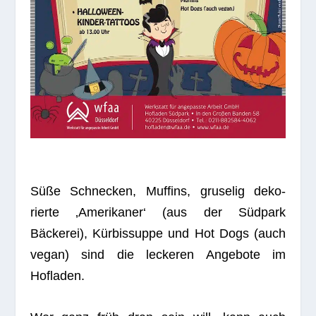
Süße Schne­cken, Muf­fins, gru­se­lig deko­
rierte ‚Ame­ri­ka­ner‘ (aus der Südpark
Bäckerei), Kürbissuppe und Hot Dogs (auch
vegan) sind die lecke­ren Ange­bote im
Hofladen.