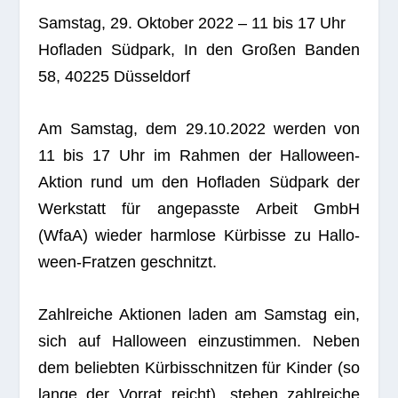
Sams­tag, 29. Okto­ber 2022 – 11 bis 17 Uhr
Hof­la­den Südpark, In den Gro­ßen Ban­den
58, 40225 Düsseldorf
Am Sams­tag, dem 29.10.2022 wer­den von
11 bis 17 Uhr im Rah­men der Hal­lo­ween-
Aktion rund um den Hof­la­den Südpark der
Werk­statt für ange­passte Arbeit GmbH
(WfaA) wie­der harm­lose Kürbisse zu Hal­lo­
ween-Frat­zen geschnitzt.
Zahl­rei­che Aktio­nen laden am Sams­tag ein,
sich auf Hal­lo­ween ein­zu­stim­men. Neben
dem belieb­ten Kürbisschnitzen für Kin­der (so
lange der Vor­rat reicht), ste­hen zahl­rei­che