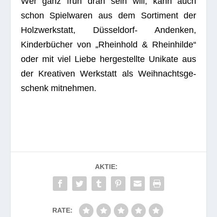
Wer ganz früh dran sein will, kann auch
schon Spiel­wa­ren aus dem Sor­ti­ment der
Holz­werk­statt, Düsseldorf- Andenken,
Kinderbücher von „Rhein­hold & Rhein­hilde“
oder mit viel Liebe her­ge­stellte Uni­kate aus
der Krea­ti­ven Werk­statt als Weih­nachts­ge­
schenk mitnehmen.
AKTIE:
RATE: