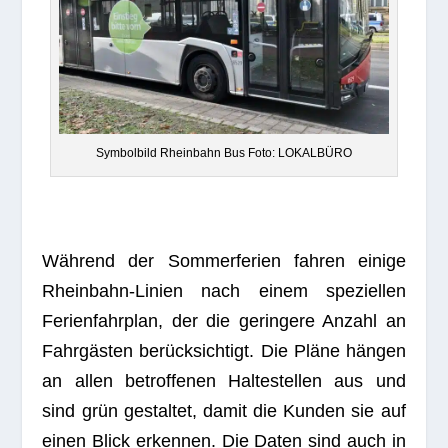
Sym­bol­bild Rhein­bahn Bus Foto: LOKALBÜRO
Wäh­rend der Som­mer­fe­rien fah­ren einige
Rhein­bahn-Linien nach einem spe­zi­el­len
Feri­en­fahr­plan, der die gerin­gere Anzahl an
Fahr­gäs­ten berück­sich­tigt. Die Pläne hän­gen
an allen betrof­fe­nen Hal­te­stel­len aus und
sind grün gestal­tet, damit die Kun­den sie auf
einen Blick erken­nen. Die Daten sind auch in