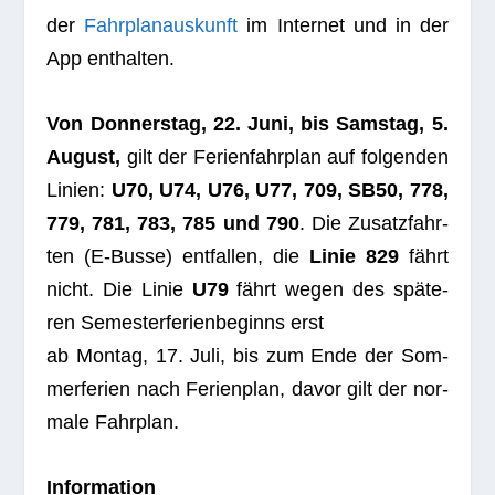
der
Fahr­plan­aus­kunft
im Inter­net und in der
App enthalten.
Von Don­ners­tag, 22. Juni, bis Sams­tag, 5.
August,
gilt der Feri­en­fahr­plan auf fol­gen­den
Linien:
U70, U74, U76, U77, 709, SB50, 778,
779, 781, 783, 785 und 790
. Die Zusatz­fahr­
ten (E‑Busse) ent­fal­len, die
Linie 829
fährt
nicht. Die Linie
U79
fährt wegen des spä­te­
ren Semes­ter­fe­ri­en­be­ginns erst
ab Mon­tag, 17. Juli, bis zum Ende der Som­
mer­fe­rien nach Feri­en­plan, davor gilt der nor­
male Fahrplan.
Infor­ma­tion