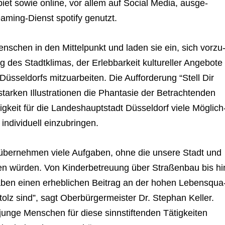
­biet sowie online, vor allem auf Social Media, aus­ge­
a­ming-Dienst spo­tify genutzt.
n­schen in den Mit­tel­punkt und laden sie ein, sich vor­zu
 des Stadt­kli­mas, der Erleb­bar­keit kul­tu­rel­ler Ange­bote
­sel­dorfs mit­zu­ar­bei­ten. Die Auf­for­de­rung “Stell Dir
tar­ken Illus­tra­tio­nen die Phan­ta­sie der Betrach­ten­den
g­keit für die Lan­des­haupt­stadt Düs­sel­dorf viele Mög­lich
 indi­vi­du­ell einzubringen.
g über­neh­men viele Auf­ga­ben, ohne die unsere Stadt und
en wür­den. Von Kin­der­be­treu­ung über Stra­ßen­bau bis hi
aben einen erheb­li­chen Bei­trag an der hohen Lebens­qua
stolz sind”, sagt Ober­bür­ger­meis­ter Dr. Ste­phan Kel­ler.
junge Men­schen für diese sinn­stif­ten­den Tätig­kei­ten