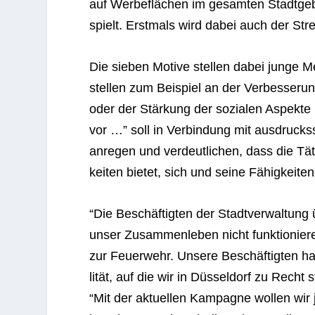
auf Wer­be­flä­chen im gesam­ten Stadt­ge
spielt. Erst­mals wird dabei auch der Stre
Die sie­ben Motive stel­len dabei junge Me
stel­len zum Bei­spiel an der Ver­bes­se­rung
oder der Stär­kung der sozia­len Aspekte Düs
vor …” soll in Ver­bin­dung mit aus­drucks­s
anre­gen und ver­deut­li­chen, dass die Täti
kei­ten bie­tet, sich und seine Fähig­kei­ten
“Die Beschäf­tig­ten der Stadt­ver­wal­tun
unser Zusam­men­le­ben nicht funk­tio­nie­r
zur Feu­er­wehr. Unsere Beschäf­tig­ten h
li­tät, auf die wir in Düs­sel­dorf zu Recht 
“Mit der aktu­el­len Kam­pa­gne wol­len wir 