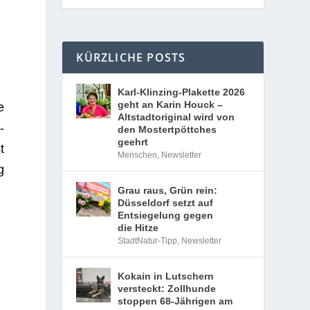
KÜRZLICHE POSTS
Karl-Klinzing-Plakette 2026
geht an Karin Houck –
e
Altstadtoriginal wird von
­
den Mostertpöttches
geehrt
t
Menschen
,
Newsletter
g
Grau raus, Grün rein:
Düsseldorf setzt auf
Entsiegelung gegen
die Hitze
StadtNatur-Tipp
,
Newsletter
Kokain in Lutschern
versteckt: Zollhunde
stoppen 68-Jährigen am