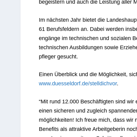
begeis­tern und auch die Leis­tung aller Mi
Im nächs­ten Jahr bie­tet die Lan­des­haupt
61 Berufs­fel­dern an. Dabei wer­den ins­b
en­gänge im tech­ni­schen und sozia­len B
tech­ni­schen Aus­bil­dun­gen sowie Erzie­he
pfle­ger gesucht.
Einen Über­blick und die Mög­lich­keit, sic
www.duesseldorf.de/stelldichvor
.
“Mit rund 12.000 Beschäf­tig­ten sind wir e
einen siche­ren und zugleich span­nen­den 
mög­lich­kei­ten! Ich freue mich, dass wi
Bene­fits als attrak­tive Arbeit­ge­be­rin