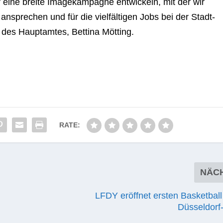
r eine breite Image­kam­pa­gne ent­wi­ckeln, mit der wir
 anspre­chen und für die viel­fäl­ti­gen Jobs bei der Stadt­
in des Haupt­am­tes, Bet­tina Mötting.
RATE:
NÄC
LFDY eröffnet ersten Basketball
Düsseldorf