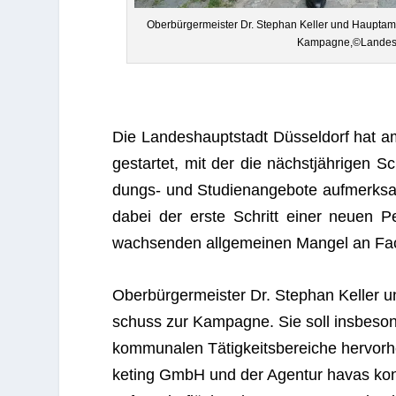
Ober­bür­ger­meis­ter Dr. Ste­phan Kel­ler und Haupt­amt
Kampagne,©Landesha
Die Lan­des­haupt­stadt Düs­sel­dorf hat 
gestar­tet, mit der die nächst­jäh­ri­gen Sch
dungs- und Stu­di­en­an­ge­bote auf­merk­s
dabei der erste Schritt einer neuen Per­s
wach­sen­den all­ge­mei­nen Man­gel an Fac
Ober­bür­ger­meis­ter Dr. Ste­phan Kel­ler u
schuss zur Kam­pa­gne. Sie soll ins­be­son­d
kom­mu­na­len Tätig­keits­be­rei­che her­vo
ke­ting GmbH und der Agen­tur havas kon­z