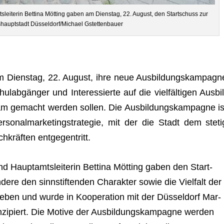
s­lei­te­rin Bet­tina Möt­ting gaben am Diens­tag, 22. August, den Start­schuss zur
uptstadt Düsseldorf/Michael Gstettenbauer
am Diens­tag, 22. August, ihre neue Aus­bil­dungs­kam­pa­gn
ul­ab­gän­ger und Inter­es­sierte auf die viel­fäl­ti­gen Aus­bil
am gemacht wer­den sol­len. Die Aus­bil­dungs­kam­pa­gne is
o­nal­mar­ke­ting­stra­te­gie, mit der die Stadt dem ste­ti
h­kräf­ten entgegentritt.
nd Haupt­amts­lei­te­rin Bet­tina Möt­ting gaben den Start­
ere den sinn­stif­ten­den Cha­rak­ter sowie die Viel­falt der
r­he­ben und wurde in Koope­ra­tion mit der Düs­sel­dorf Mar­
i­piert. Die Motive der Aus­bil­dungs­kam­pa­gne wer­den