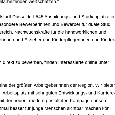
t­ar­bei­ten­den wertschätzen.”
­stadt Düs­sel­dorf 545 Aus­bil­dungs- und Stu­di­en­plätze in
e­son­dere Bewer­be­rin­nen und Bewer­ber für duale Stu­di­
ereich, Nach­wuchs­kräfte für die hand­werk­li­chen und
­rin­nen und Erzie­her und Kin­der­pfle­ge­rin­nen und Kin­der
h direkt zu bewer­ben, fin­den Inter­es­sierte online unter
ine der größ­ten Arbeit­ge­be­rin­nen der Region. Wir bie­te
Arbeits­platz mit sehr guten Ent­wick­lungs- und Kar­rie­re
r mit der neuen, modern gestal­te­ten Kam­pa­gne unsere
 noch­mal bes­ser für junge Men­schen sicht­bar machen kön­