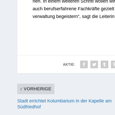
nen. In einem wei­te­ren Schritt wol­len wi
auch berufs­er­fah­rene Fach­kräfte gezielt
ver­wal­tung begeis­tern”, sagt die Lei­te­r
AKTIE:
VORHERIGE
Stadt errichtet Kolumbarium in der Kapelle am
Südfriedhof