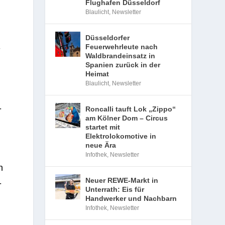
Flughafen Düsseldorf
Blaulicht
,
Newsletter
Düsseldorfer
Feuerwehrleute nach
­
Waldbrandeinsatz in
Spanien zurück in der
Heimat
Blaulicht
,
Newsletter
­
Roncalli tauft Lok „Zippo“
am Kölner Dom – Circus
startet mit
Elektrolokomotive in
neue Ära
Infothek
,
Newsletter
n
Neuer REWE-Markt in
­
Unterrath: Eis für
Handwerker und Nachbarn
Infothek
,
Newsletter