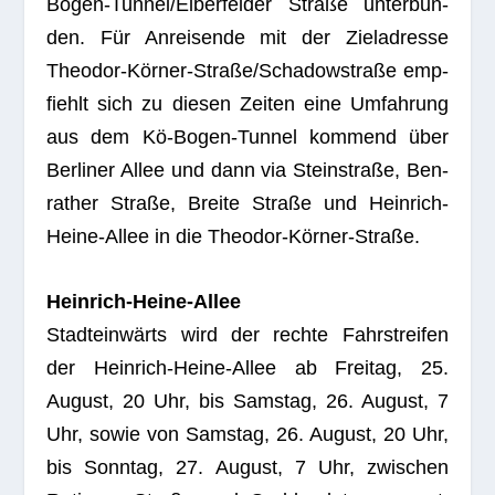
Bogen-Tun­nel­/El­ber­fel­der Straße unter­bun­
den. Für Anrei­sende mit der Ziel­adresse
Theo­dor-Kör­ner-Stra­ße/­Scha­dow­straße emp­
fiehlt sich zu die­sen Zei­ten eine Umfah­rung
aus dem Kö-Bogen-Tun­nel kom­mend über
Ber­li­ner Allee und dann via Stein­straße, Ben­
ra­ther Straße, Breite Straße und Hein­rich-
Heine-Allee in die Theodor-Körner-Straße.
Hein­rich-Heine-Allee
Stadt­ein­wärts wird der rechte Fahr­strei­fen
der Hein­rich-Heine-Allee ab Frei­tag, 25.
August, 20 Uhr, bis Sams­tag, 26. August, 7
Uhr, sowie von Sams­tag, 26. August, 20 Uhr,
bis Sonn­tag, 27. August, 7 Uhr, zwi­schen