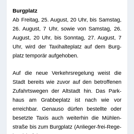
Burg­platz
Ab Frei­tag, 25. August, 20 Uhr, bis Sams­tag,
26. August, 7 Uhr, sowie von Sams­tag, 26.
August, 20 Uhr, bis Sonn­tag, 27. August, 7
Uhr, wird der Taxi­hal­te­platz auf dem Burg­
platz tem­po­rär aufgehoben.
Auf die neue Ver­kehrs­re­ge­lung weist die
Stadt bereits wie zuvor auf den betrof­fe­nen
Zufahrts­we­gen der Alt­stadt hin. Das Park­
haus am Grab­beplatz ist nach wie vor
erreich­bar. Genauso dür­fen bestellte oder
besetzte Taxis auch wei­ter­hin die Müh­len­
straße bis zum Burg­platz (Anlie­ger-frei-Rege­