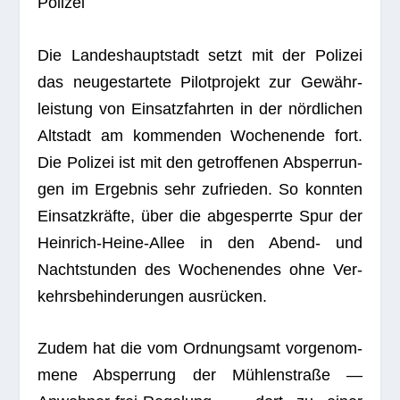
Polizei
Die Lan­des­haupt­stadt setzt mit der Poli­zei
das neu­ge­star­tete Pilot­pro­jekt zur Gewähr­
leis­tung von Ein­satz­fahr­ten in der nörd­li­chen
Alt­stadt am kom­men­den Wochen­ende fort.
Die Poli­zei ist mit den getrof­fe­nen Absper­run­
gen im Ergeb­nis sehr zufrie­den. So konn­ten
Ein­satz­kräfte, über die abge­sperrte Spur der
Hein­rich-Heine-Allee in den Abend- und
Nacht­stun­den des Wochen­en­des ohne Ver­
kehrs­be­hin­de­run­gen ausrücken.
Zudem hat die vom Ord­nungs­amt vor­ge­nom­
mene Absper­rung der Müh­len­straße —