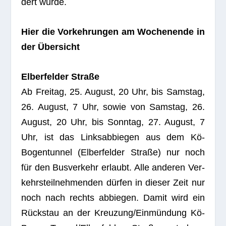
dert wurde.
Hier die Vor­keh­run­gen am Wochen­ende in
der Übersicht
Elber­fel­der Straße
Ab Frei­tag, 25. August, 20 Uhr, bis Sams­tag,
26. August, 7 Uhr, sowie von Sams­tag, 26.
August, 20 Uhr, bis Sonn­tag, 27. August, 7
Uhr, ist das Links­ab­bie­gen aus dem Kö-
Bogen­tun­nel (Elber­fel­der Straße) nur noch
für den Bus­ver­kehr erlaubt. Alle ande­ren Ver­
kehrs­teil­neh­men­den dür­fen in die­ser Zeit nur
noch nach rechts abbie­gen. Damit wird ein
Rück­stau an der Kreuzung/Einmündung Kö-