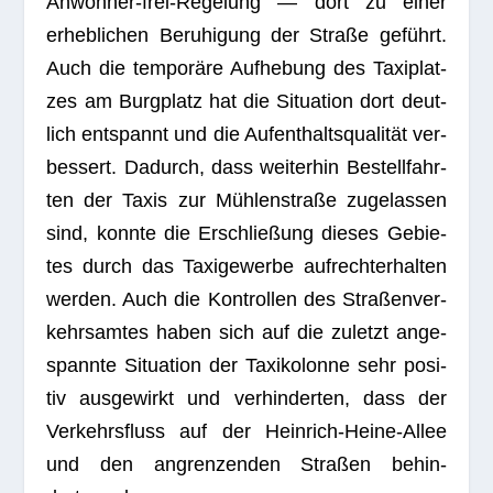
Anwoh­ner-frei-Rege­lung — dort zu einer
erheb­li­chen Beru­hi­gung der Straße geführt.
Auch die tem­po­räre Auf­he­bung des Taxi­plat­
zes am Burg­platz hat die Situa­tion dort deut­
lich ent­spannt und die Auf­ent­halts­qua­li­tät ver­
bes­sert. Dadurch, dass wei­ter­hin Bestell­fahr­
ten der Taxis zur Müh­len­straße zuge­las­sen
sind, konnte die Erschlie­ßung die­ses Gebie­
tes durch das Taxi­ge­werbe auf­recht­erhal­ten
wer­den. Auch die Kon­trol­len des Stra­ßen­ver­
kehrs­am­tes haben sich auf die zuletzt ange­
spannte Situa­tion der Taxi­ko­lonne sehr posi­
tiv aus­ge­wirkt und ver­hin­der­ten, dass der
Ver­kehrs­fluss auf der Hein­rich-Heine-Allee
und den angren­zen­den Stra­ßen behin­