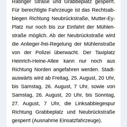
Ratin­ger Straße und Grab­beplatz gesperrt.
Für berech­tigte Fahr­zeuge ist das Rechts­ab­
bie­gen Rich­tung Neu­brück­straße, Mut­ter-Ey-
Platz nur noch bis zur Ein­fahrt der Müh­len­
straße mög­lich. Ab der Neu­brück­straße wird
die Anlie­ger-frei-Rege­lung der Müh­len­straße
von der Poli­zei über­wacht. Der Taxi­platz
Hein­rich-Heine-Allee kann nur noch aus
Rich­tung Nor­den ange­fah­ren wer­den. Stadt­
aus­wärts wird ab Frei­tag, 25. August, 20 Uhr,
bis Sams­tag, 26. August, 7 Uhr, sowie von
Sams­tag, 26. August, 20 Uhr, bis Sonn­tag,
27. August, 7 Uhr, die Links­ab­bie­ge­spur
Rich­tung Grab­beplatz und Neu­brück­straße
gesperrt (Aus­nahme Einsatzfahrzeuge).