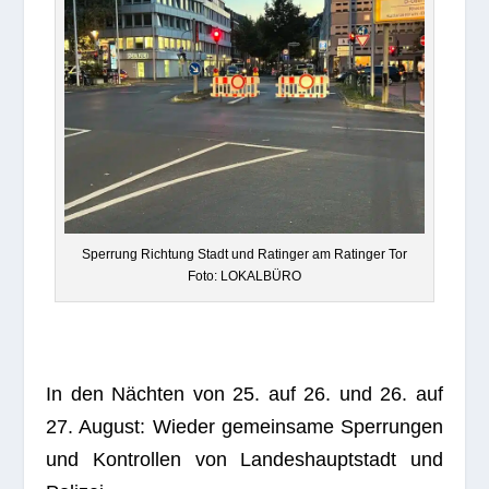
Sper­rung Rich­tung Stadt und Ratin­ger am Ratin­ger Tor
Foto: LOKALBÜRO
In den Näch­ten von 25. auf 26. und 26. auf
27. August: Wie­der gemein­same Sper­run­gen
und Kon­trol­len von Lan­des­haupt­stadt und