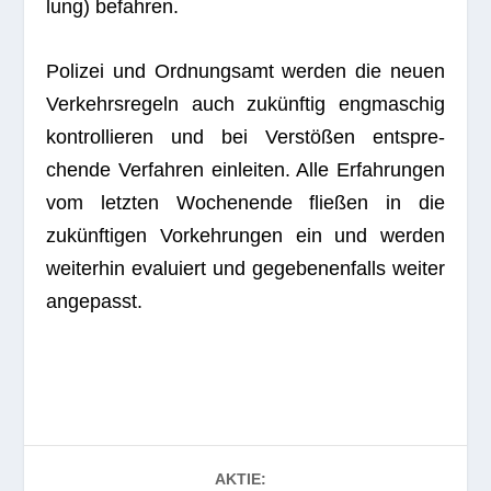
lung) befahren.
Poli­zei und Ord­nungs­amt wer­den die neuen
Ver­kehrs­re­geln auch zukünf­tig eng­ma­schig
kon­trol­lie­ren und bei Ver­stö­ßen ent­spre­
chende Ver­fah­ren ein­lei­ten. Alle Erfah­run­gen
vom letz­ten Wochen­ende flie­ßen in die
zukünf­ti­gen Vor­keh­run­gen ein und wer­den
wei­ter­hin eva­lu­iert und gege­be­nen­falls wei­ter
angepasst.
AKTIE: