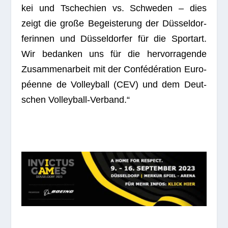
kei und Tsche­chien vs. Schwe­den – dies
zeigt die große Begeis­te­rung der Düs­sel­dor­
fe­rin­nen und Düs­sel­dor­fer für die Sport­art.
Wir bedan­ken uns für die her­vor­ra­gende
Zusam­men­ar­beit mit der Con­fé­dé­ra­tion Euro­
pé­enne de Vol­ley­ball (CEV) und dem Deut­
schen Volleyball-Verband.“