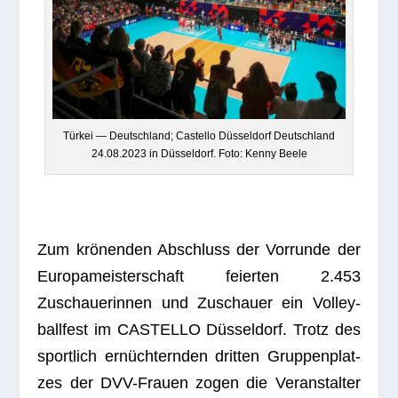
Tür­kei — Deutsch­land; Cas­tello Düs­sel­dorf Deutsch­land
24.08.2023 in Düs­sel­dorf. Foto: Kenny Beele
Zum krö­nen­den Abschluss der Vor­runde der
Euro­pa­meis­ter­schaft fei­er­ten 2.453
Zuschaue­rin­nen und Zuschauer ein Vol­ley­
ball­fest im CASTELLO Düs­sel­dorf. Trotz des
sport­lich ernüch­tern­den drit­ten Grup­pen­plat­
zes der DVV-Frauen zogen die Ver­an­stal­ter