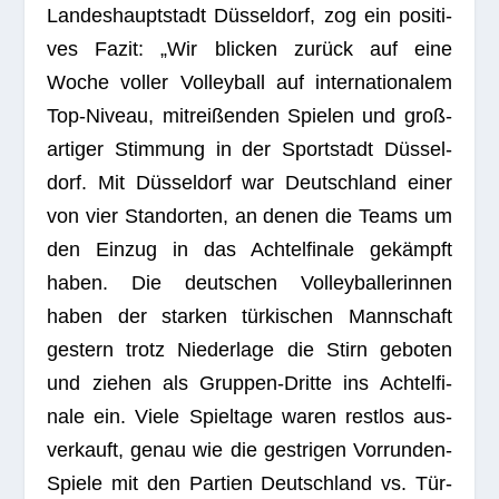
Lan­des­haupt­stadt Düs­sel­dorf, zog ein posi­ti­
ves Fazit: „Wir bli­cken zurück auf eine
Woche vol­ler Vol­ley­ball auf inter­na­tio­na­lem
Top-Niveau, mit­rei­ßen­den Spie­len und groß­
ar­ti­ger Stim­mung in der Sport­stadt Düs­sel­
dorf. Mit Düs­sel­dorf war Deutsch­land einer
von vier Stand­or­ten, an denen die Teams um
den Ein­zug in das Ach­tel­fi­nale gekämpft
haben. Die deut­schen Vol­ley­bal­le­rin­nen
haben der star­ken tür­ki­schen Mann­schaft
ges­tern trotz Nie­der­lage die Stirn gebo­ten
und zie­hen als Grup­pen-Dritte ins Ach­tel­fi­
nale ein. Viele Spiel­tage waren rest­los aus­
ver­kauft, genau wie die gest­ri­gen Vor­run­den-
Spiele mit den Par­tien Deutsch­land vs. Tür­