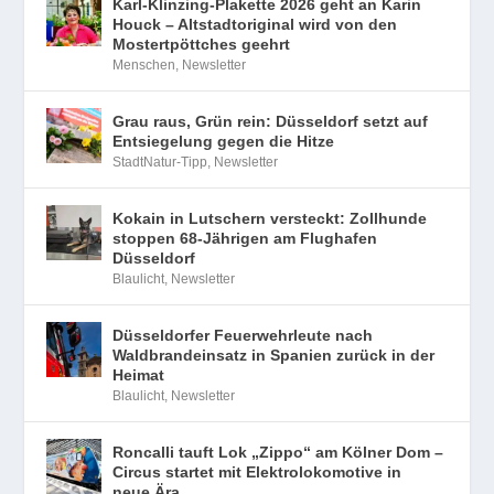
Karl-Klinzing-Plakette 2026 geht an Karin
Houck – Altstadtoriginal wird von den
Mostertpöttches geehrt
Menschen
,
Newsletter
Grau raus, Grün rein: Düsseldorf setzt auf
Entsiegelung gegen die Hitze
StadtNatur-Tipp
,
Newsletter
Kokain in Lutschern versteckt: Zollhunde
stoppen 68-Jährigen am Flughafen
Düsseldorf
Blaulicht
,
Newsletter
Düsseldorfer Feuerwehrleute nach
Waldbrandeinsatz in Spanien zurück in der
Heimat
Blaulicht
,
Newsletter
Roncalli tauft Lok „Zippo“ am Kölner Dom –
Circus startet mit Elektrolokomotive in
neue Ära