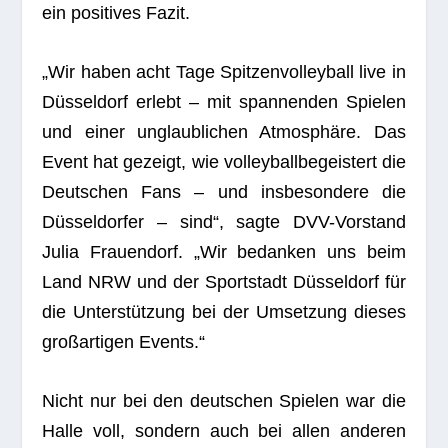
ein posi­ti­ves Fazit.
„Wir haben acht Tage Spit­zen­vol­ley­ball live in
Düs­sel­dorf erlebt – mit span­nen­den Spie­len
und einer unglaub­li­chen Atmo­sphäre. Das
Event hat gezeigt, wie vol­ley­ball­be­geis­tert die
Deut­schen Fans – und ins­be­son­dere die
Düs­sel­dor­fer – sind“, sagte DVV-Vor­stand
Julia Frau­en­dorf. „Wir bedan­ken uns beim
Land NRW und der Sport­stadt Düs­sel­dorf für
die Unter­stüt­zung bei der Umset­zung die­ses
groß­ar­ti­gen Events.“
Nicht nur bei den deut­schen Spie­len war die
Halle voll, son­dern auch bei allen ande­ren