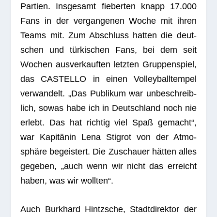
Par­tien. Ins­ge­samt fie­ber­ten knapp 17.000
Fans in der ver­gan­ge­nen Woche mit ihren
Teams mit. Zum Abschluss hat­ten die deut­
schen und tür­ki­schen Fans, bei dem seit
Wochen aus­ver­kauf­ten letz­ten Grup­pen­spiel,
das CASTELLO in einen Vol­ley­ball­tem­pel
ver­wan­delt. „Das Publi­kum war unbe­schreib­
lich, sowas habe ich in Deutsch­land noch nie
erlebt. Das hat rich­tig viel Spaß gemacht“,
war Kapi­tä­nin Lena Sti­grot von der Atmo­
sphäre begeis­tert. Die Zuschauer hät­ten alles
gege­ben, „auch wenn wir nicht das erreicht
haben, was wir wollten“.
Auch Burk­hard Hintzsche, Stadt­di­rek­tor der