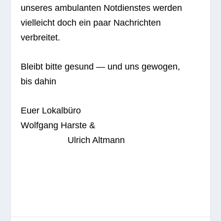
unse­res ambu­lan­ten Not­diens­tes wer­den
viel­leicht doch ein paar Nach­rich­ten
verbreitet.
Bleibt bitte gesund — und uns gewo­gen,
bis dahin
Euer Lokal­büro
Wolf­gang Harste &
Ulrich Altmann