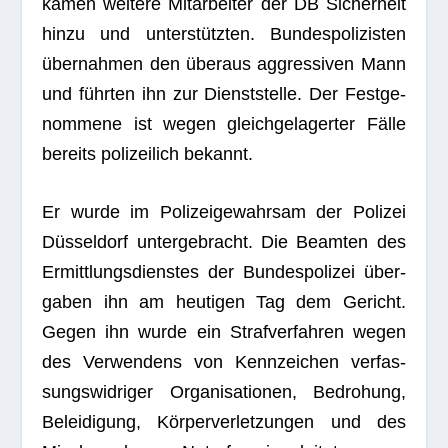
kamen wei­tere Mit­ar­bei­ter der DB Sicher­heit
hinzu und unter­stütz­ten. Bun­des­po­li­zis­ten
über­nah­men den über­aus aggres­si­ven Mann
und führ­ten ihn zur Dienst­stelle. Der Fest­ge­
nom­mene ist wegen gleich­ge­la­ger­ter Fälle
bereits poli­zei­lich bekannt.
Er wurde im Poli­zei­ge­wahr­sam der Poli­zei
Düs­sel­dorf unter­ge­bracht. Die Beam­ten des
Ermitt­lungs­diens­tes der Bun­des­po­li­zei über­
ga­ben ihn am heu­ti­gen Tag dem Gericht.
Gegen ihn wurde ein Straf­ver­fah­ren wegen
des Ver­wen­dens von Kenn­zei­chen ver­fas­
sungs­wid­ri­ger Orga­ni­sa­tio­nen, Bedro­hung,
Belei­di­gung, Kör­per­ver­let­zun­gen und des