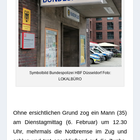
Sym­bol­bild Bun­des­po­li­zei HBF Düs­sel­dorf Foto:
LOKALBÜRO
Ohne ersicht­li­chen Grund zog ein Mann (35)
am Diens­tag­mit­tag (6. Februar) um 12.30
Uhr, mehr­mals die Not­bremse im Zug und