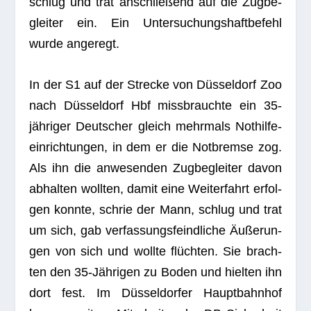
schlug und trat anschlie­ßend auf die Zug­be­
glei­ter ein. Ein Unter­su­chungs­haft­be­fehl
wurde angeregt.
In der S1 auf der Stre­cke von Düs­sel­dorf Zoo
nach Düs­sel­dorf Hbf miss­brauchte ein 35-
jäh­ri­ger Deut­scher gleich mehr­mals Not­hil­fe­
ein­rich­tun­gen, in dem er die Not­bremse zog.
Als ihn die anwe­sen­den Zug­be­glei­ter davon
abhal­ten woll­ten, damit eine Wei­ter­fahrt erfol­
gen konnte, schrie der Mann, schlug und trat
um sich, gab ver­fas­sungs­feind­li­che Äuße­run­
gen von sich und wollte flüch­ten. Sie brach­
ten den 35-Jäh­ri­gen zu Boden und hiel­ten ihn
dort fest. Im Düs­sel­dor­fer Haupt­bahn­hof