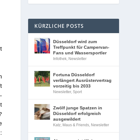
KÜRZLICHE POSTS
Düsseldorf wird zum
Treffpunkt für Campervan-
t
Fans und Wassersportler
Infothek
,
Newsletter
Fortuna Düsseldorf
n
verlängert Ausrüstervertrag
t
vorzeitig bis 2033
Newsletter
,
Sport
­
t
Zwölf junge Spatzen in
?
Düsseldorf erfolgreich
ausgewildert
e
Katz, Maus & Friends
,
Newsletter
: