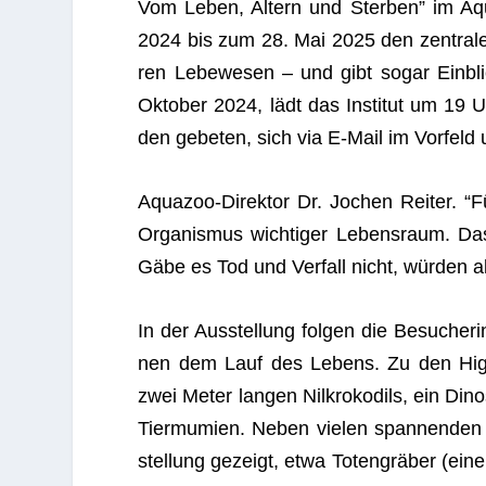
Vom Leben, Altern und Ster­ben” im Aq
2024 bis zum 28. Mai 2025 den zen­tra­le
ren Lebe­we­sen – und gibt sogar Ein­bl
Okto­ber 2024, lädt das Insti­tut um 19 Uhr
den gebe­ten, sich via E‑Mail im Vor­feld
Aqua­zoo-Direk­tor Dr. Jochen Rei­ter. “Fü
Orga­nis­mus wich­ti­ger Lebens­raum. Das
Gäbe es Tod und Ver­fall nicht, wür­den al
In der Aus­stel­lung fol­gen die Besu­che­rin
nen dem Lauf des Lebens. Zu den High­li
zwei Meter lan­gen Nil­kro­ko­dils, ein Din
Tier­mu­mien. Neben vie­len span­nen­de
stel­lung gezeigt, etwa Toten­grä­ber (ein