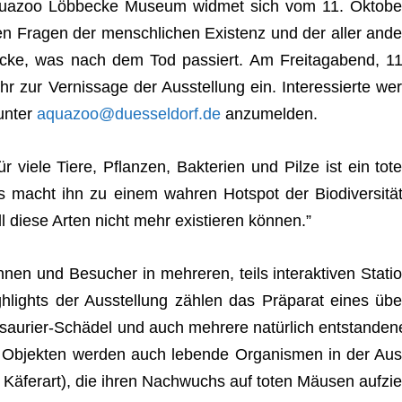
ua­zoo Löbb­ecke Museum wid­met sich vom 11. Okto­be
n Fra­gen der mensch­li­chen Exis­tenz und der aller ande
i­cke, was nach dem Tod pas­siert. Am Frei­tag­abend, 11
 zur Ver­nis­sage der Aus­stel­lung ein. Inter­es­sierte wer
 unter
aquazoo@duesseldorf.de
anzumelden.
r viele Tiere, Pflan­zen, Bak­te­rien und Pilze ist ein tote
 macht ihn zu einem wah­ren Hot­spot der Bio­di­ver­si­tät
l diese Arten nicht mehr exis­tie­ren können.”
­nen und Besu­cher in meh­re­ren, teils inter­ak­ti­ven Sta­tio
ghts der Aus­stel­lung zäh­len das Prä­pa­rat eines übe
o­sau­rier-Schä­del und auch meh­rere natür­lich ent­stan­den
n Objek­ten wer­den auch lebende Orga­nis­men in der Aus
e Käfer­art), die ihren Nach­wuchs auf toten Mäu­sen auf­zie