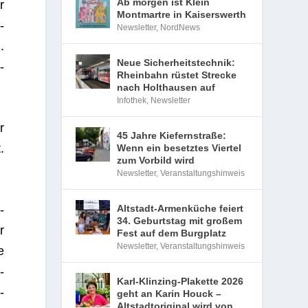
Ab morgen ist Klein
r
Montmartre in Kaiserswerth
­
Newsletter
,
NordNews
.
Neue Sicherheitstechnik:
­
Rheinbahn rüstet Strecke
nach Holthausen auf
Infothek
,
Newsletter
r
45 Jahre Kiefernstraße:
.
Wenn ein besetztes Viertel
zum Vorbild wird
Newsletter
,
Veranstaltungshinweis
­
Altstadt-Armenküche feiert
34. Geburtstag mit großem
r
Fest auf dem Burgplatz
Newsletter
,
Veranstaltungshinweis
e
­
Karl-Klinzing-Plakette 2026
­
geht an Karin Houck –
Altstadtoriginal wird von