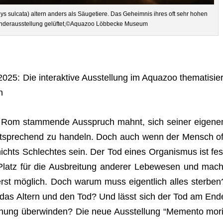
elys sul­cata) altern anders als Säu­ge­tiere. Das Geheim­nis ihres oft sehr hohen
Son­der­aus­stel­lung gelüftet,©Aquazoo Löbb­ecke Museum
: Die inter­ak­tive Aus­stel­lung im Aqua­zoo the­ma­ti­sier
n
Rom stam­mende Aus­spruch mahnt, sich sei­ner eige­ne
ent­spre­chend zu han­deln. Doch auch wenn der Mensch of
ichts Schlech­tes sein. Der Tod eines Orga­nis­mus ist fes
Platz für die Aus­brei­tung ande­rer Lebe­we­sen und mach
 erst mög­lich. Doch warum muss eigent­lich alles ster­ben
ür das Altern und den Tod? Und lässt sich der Tod am End
schung über­win­den? Die neue Aus­stel­lung “Memento mori