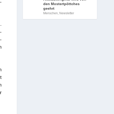
­
den Mostertpöttches
geehrt
Menschen
,
Newsletter
.
­
­
n
n
t
m
r