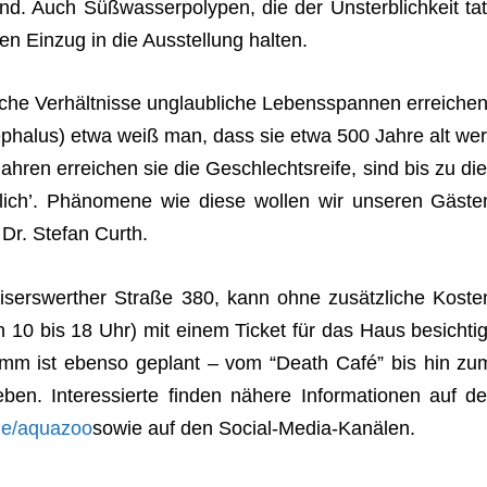
nd. Auch Süß­was­ser­po­ly­pen, die der Unsterb­lich­keit tat
n Ein­zug in die Aus­stel­lung halten.
che Ver­hält­nisse unglaub­li­che Lebens­span­nen errei­chen
ce­pha­lus) etwa weiß man, dass sie etwa 500 Jahre alt wer
ah­ren errei­chen sie die Geschlechts­reife, sind bis zu die
lich’. Phä­no­mene wie diese wol­len wir unse­ren Gäs­te
r Dr. Ste­fan Curth.
i­sers­wert­her Straße 380, kann ohne zusätz­li­che Kos­te
von 10 bis 18 Uhr) mit einem Ticket für das Haus besich­tig
o­gramm ist ebenso geplant – vom “Death Café” bis hin zu
ben. Inter­es­sierte fin­den nähere Infor­ma­tio­nen auf de
de/aquazoo
sowie auf den Social-Media-Kanälen.