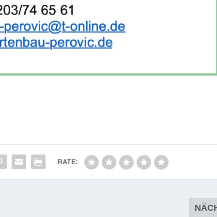
RATE:
NÄC