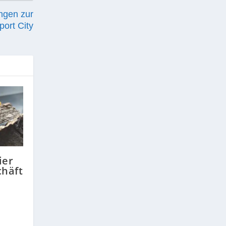
ngen zur
port City
ier
häft