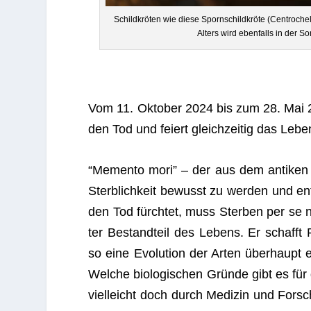
Schild­krö­ten wie diese Sporn­schild­kröte (Cen­tro­ch
Alters wird eben­falls in der 
Vom 11. Okto­ber 2024 bis zum 28. Mai 2025
den Tod und fei­ert gleich­zei­tig das Lebe
“Memento mori” – der aus dem anti­ken 
Sterb­lich­keit bewusst zu wer­den und 
den Tod fürch­tet, muss Ster­ben per se n
ter Bestand­teil des Lebens. Er schafft 
so eine Evo­lu­tion der Arten über­haupt
Wel­che bio­lo­gi­schen Gründe gibt es f
viel­leicht doch durch Medi­zin und For­