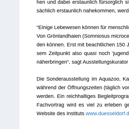
hen und dabei erstaun­lich für­sorg­lich si
säch­lich erstaun­lich nahe­kom­men, wer­de
“Einige Lebe­we­sen kön­nen für mensch­li­
Von Grön­land­haien (Som­ni­o­sus micro­
den kön­nen. Erst mit beacht­li­chen 150 J
sem Zeit­punkt also quasi noch ‘jugend­
näher­brin­gen“, sagt Aus­stel­lungs­ku­ra­to
Die Son­der­aus­stel­lung im Aqua­zoo, Ka
wäh­rend der Öff­nungs­zei­ten (täg­lich 
wer­den. Ein reich­hal­ti­ges Begleit­pr
Fach­vor­trag wird es viel zu erle­ben ge
Web­site des Insti­tuts
www.duesseldorf.