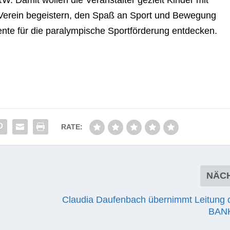
NRW. Damit wol­len die Ver­an­stal­ter gezielt Kin­der mit
m Ver­ein begeis­tern, den Spaß an Sport und Bewe­gung
a­lente für die para­lym­pi­sche Sport­för­de­rung entdecken.
RATE:
NÄC
Claudia Daufenbach übernimmt Leitung
BAN