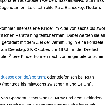
t­ar­ten aus­pro­biert wer­den: Bas­ket­bal­l/Roll­stuhl-Bas
- Jugend­tur­nen, Leicht­ath­le­tik, Para Eis­ho­ckey, Rudern,
­men inter­es­sierte Kin­der im Alter von sechs bis zwöl
­li­chen Parat­rai­ning teil­zu­neh­men. Dabei wer­den sie all
n geför­dert mit dem Ziel der Ver­mitt­lung in eine kon­krete
tet am Diens­tag, 29. Okto­ber, um 18 Uhr in der Drei­fach­
. Ältere Kin­der kön­nen nach vor­he­ri­ger tele­fo­ni­scher
duesseldorf.de/sportamt
oder tele­fo­nisch bei Ruth
(mon­tags bis mitt­wochs zwi­schen 8 und 14 Uhr).
n von Sport­amt, Staats­kanz­lei NRW und dem Behin­der­