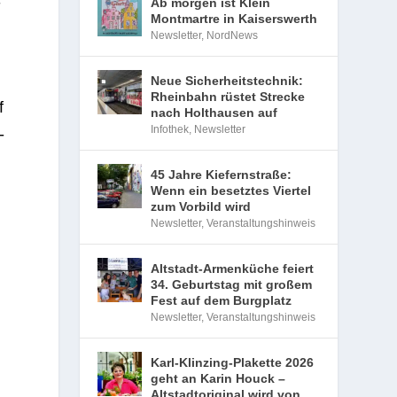
­
Ab morgen ist Klein
Montmartre in Kaiserswerth
Newsletter
,
NordNews
Neue Sicherheitstechnik:
Rheinbahn rüstet Strecke
f
nach Holthausen auf
Infothek
,
Newsletter
­
45 Jahre Kiefernstraße:
Wenn ein besetztes Viertel
zum Vorbild wird
Newsletter
,
Veranstaltungshinweis
Altstadt-Armenküche feiert
34. Geburtstag mit großem
Fest auf dem Burgplatz
Newsletter
,
Veranstaltungshinweis
Karl-Klinzing-Plakette 2026
geht an Karin Houck –
Altstadtoriginal wird von