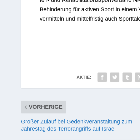
ten- und Reha­bi­li­ta­ti­ons­sport­ver­band 
Behin­de­rung für akti­ven Sport in eine
ver­mit­teln und mit­tel­fris­tig auch Sport­t
AKTIE:
VORHERIGE
Großer Zulauf bei Gedenkveranstaltung zum
Jahrestag des Terrorangriffs auf Israel