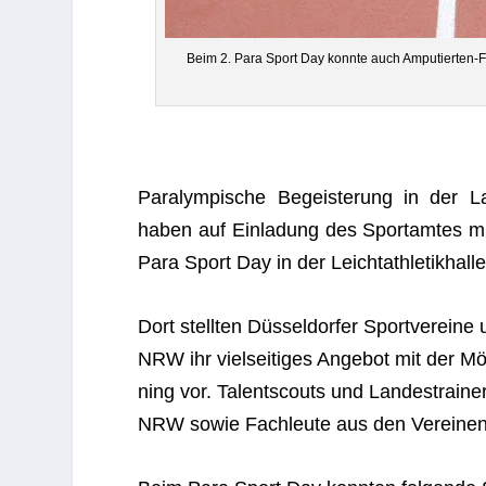
Beim 2. Para Sport Day konnte auch Ampu­tier­ten-
Para­lym­pi­sche Begeis­te­rung in der La
haben auf Ein­la­dung des Sport­am­tes m
Para Sport Day in der Leicht­ath­le­tik­h
Dort stell­ten Düs­sel­dor­fer Sport­ver­eine 
NRW ihr viel­sei­ti­ges Ange­bot mit der Mö
ning vor. Talent­scouts und Lan­des­trai­ner 
NRW sowie Fach­leute aus den Ver­ei­nen b