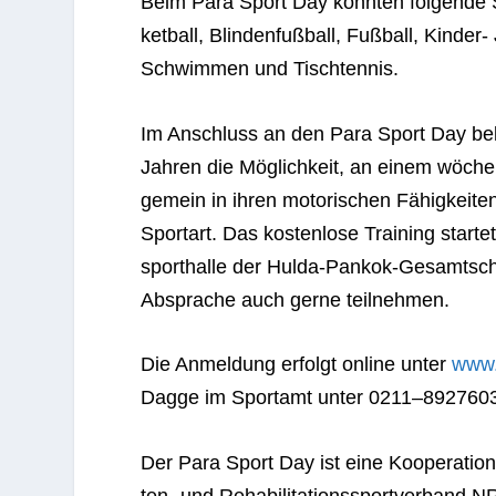
Beim Para Sport Day konn­ten fol­gende Spor
ket­ball, Blin­den­fuß­ball, Fuß­ball, Kin­der
Schwim­men und Tischtennis.
Im Anschluss an den Para Sport Day bekom
Jah­ren die Mög­lich­keit, an einem wöchent
ge­mein in ihren moto­ri­schen Fähig­kei­te
Sport­art. Das kos­ten­lose Trai­ning star­
sport­halle der Hulda-Pan­kok-Gesamt­schule
Abspra­che auch gerne teilnehmen.
Die Anmel­dung erfolgt online unter
www.
Dagge im Sport­amt unter 0211–8927603 
Der Para Sport Day ist eine Koope­ra­tio