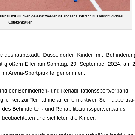
Fuß­ball mit Krü­cken getes­tet werden,©Landeshauptstadt Düsseldorf/Michael
Gstettenbauer
n­des­haupt­stadt: Düs­sel­dor­fer Kin­der mit Behin­de­run
it gro­ßem Eifer am Sonn­tag, 29. Sep­tem­ber 2024, am 2
alle im Arena-Sport­park teilgenommen.
und der Behin­der­ten- und Reha­bi­li­ta­ti­ons­sport­ver­band
g­lich­keit zur Teil­nahme an einem akti­ven Schnup­per­trai­
des Behin­der­ten- und Reha­bi­li­ta­ti­ons­sport­ver­bands
eob­ach­te­ten und sich­te­ten die Kinder.