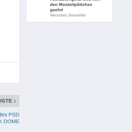
den Mostertpöttches
geehrt
Menschen
,
Newsletter
HSTE
 des PSD
K DOME