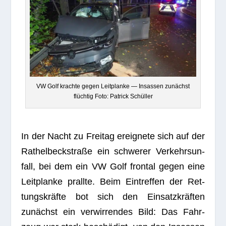
VW Golf krachte gegen Leit­planke — Insas­sen zunächst
flüch­tig Foto: Patrick Schüller
In der Nacht zu Frei­tag ereig­nete sich auf der
Rathel­beck­straße ein schwe­rer Ver­kehrs­un­
fall, bei dem ein VW Golf fron­tal gegen eine
Leit­planke prallte. Beim Ein­tref­fen der Ret­
tungs­kräfte bot sich den Ein­satz­kräf­ten
zunächst ein ver­wir­ren­des Bild: Das Fahr­