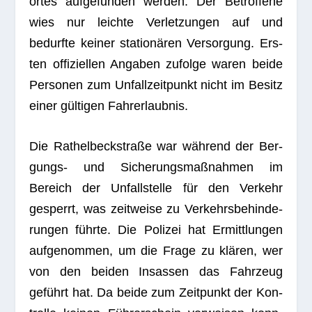
or­tes auf­ge­fun­den wer­den. Der Betrof­fene
wies nur leichte Ver­let­zun­gen auf und
bedurfte kei­ner sta­tio­nä­ren Ver­sor­gung. Ers­
ten offi­zi­el­len Anga­ben zufolge waren beide
Per­so­nen zum Unfall­zeit­punkt nicht im Besitz
einer gül­ti­gen Fahrerlaubnis.
Die Rathel­beck­straße war wäh­rend der Ber­
gungs- und Siche­rungs­maß­nah­men im
Bereich der Unfall­stelle für den Ver­kehr
gesperrt, was zeit­weise zu Ver­kehrs­be­hin­de­
run­gen führte. Die Poli­zei hat Ermitt­lun­gen
auf­ge­nom­men, um die Frage zu klä­ren, wer
von den bei­den Insas­sen das Fahr­zeug
geführt hat. Da beide zum Zeit­punkt der Kon­