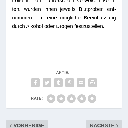
trolle kei­nen Füh­rer­schein vor­wei­sen konn­
ten, wur­den ihnen jeweils Blut­pro­ben ent­
nom­men, um eine mög­li­che Beein­flus­sung
durch Alko­hol oder Dro­gen festzustellen.
AKTIE:
RATE:
VORHERIGE
NÄCHSTE