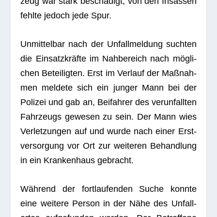
zeug war stark beschä­digt, von den Insas­sen
fehlte jedoch jede Spur.
Unmit­tel­bar nach der Unfall­mel­dung such­ten
die Ein­satz­kräfte im Nah­be­reich nach mög­li­
chen Betei­lig­ten. Erst im Ver­lauf der Maß­nah­
men mel­dete sich ein jun­ger Mann bei der
Poli­zei und gab an, Bei­fah­rer des ver­un­fall­ten
Fahr­zeugs gewe­sen zu sein. Der Mann wies
Ver­let­zun­gen auf und wurde nach einer Erst­
ver­sor­gung vor Ort zur wei­te­ren Behand­lung
in ein Kran­ken­haus gebracht.
Wäh­rend der fort­lau­fen­den Suche konnte
eine wei­tere Per­son in der Nähe des Unfall­