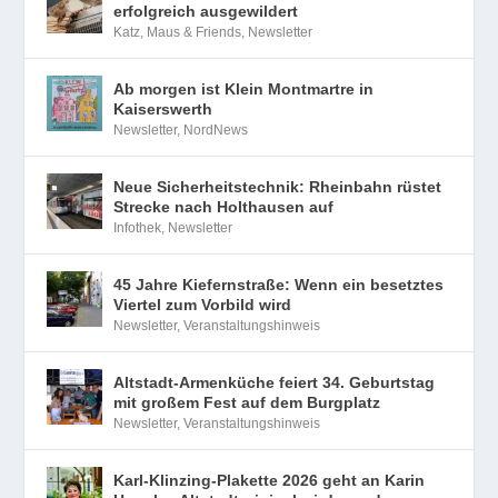
erfolgreich ausgewildert
Katz, Maus & Friends
,
Newsletter
Ab morgen ist Klein Montmartre in
Kaiserswerth
Newsletter
,
NordNews
Neue Sicherheitstechnik: Rheinbahn rüstet
Strecke nach Holthausen auf
Infothek
,
Newsletter
45 Jahre Kiefernstraße: Wenn ein besetztes
Viertel zum Vorbild wird
Newsletter
,
Veranstaltungshinweis
Altstadt-Armenküche feiert 34. Geburtstag
mit großem Fest auf dem Burgplatz
Newsletter
,
Veranstaltungshinweis
Karl-Klinzing-Plakette 2026 geht an Karin