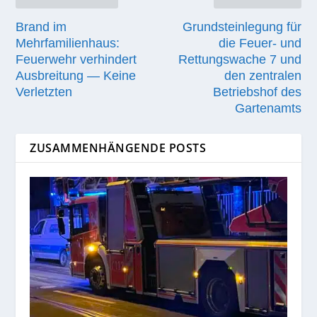
Brand im
Grundsteinlegung für
Mehrfamilienhaus:
die Feuer- und
Feuerwehr verhindert
Rettungswache 7 und
Ausbreitung — Keine
den zentralen
Verletzten
Betriebshof des
Gartenamts
ZUSAMMENHÄNGENDE POSTS