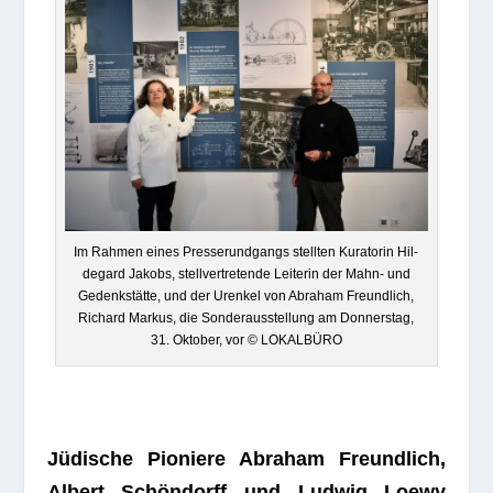
Im Rah­men eines Pres­se­rund­gangs stell­ten Kura­to­rin Hil­
de­gard Jakobs, stell­ver­tre­tende Lei­te­rin der Mahn- und
Gedenk­stätte, und der Uren­kel von Abra­ham Freund­lich,
Richard Mar­kus, die Son­der­aus­stel­lung am Don­ners­tag,
31. Okto­ber, vor © LOKALBÜRO
Jüdi­sche Pio­niere Abra­ham Freund­lich,
Albert Schön­dorff und Lud­wig Loewy