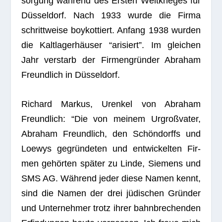
sor­gung wäh­rend des Ers­ten Welt­krie­ges für
Düs­sel­dorf. Nach 1933 wurde die Firma
schritt­weise boy­kot­tiert. Anfang 1938 wur­den
die Kalt­la­ger­häu­ser “ari­siert”. Im glei­chen
Jahr ver­starb der Fir­men­grün­der Abra­ham
Freund­lich in Düsseldorf.
Richard Mar­kus, Uren­kel von Abra­ham
Freund­lich: “Die von mei­nem Urgroß­va­ter,
Abra­ham Freund­lich, den Schön­dorffs und
Loe­wys gegrün­de­ten und ent­wi­ckel­ten Fir­
men gehör­ten spä­ter zu Linde, Sie­mens und
SMS AG. Wäh­rend jeder diese Namen kennt,
sind die Namen der drei jüdi­schen Grün­der
und Unter­neh­mer trotz ihrer bahn­bre­chen­den