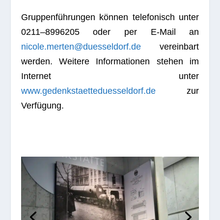
Grup­pen­füh­run­gen kön­nen tele­fo­nisch unter
0211–8996205 oder per E‑Mail an
nicole.merten@duesseldorf.de
ver­ein­bart
wer­den. Wei­tere Infor­ma­tio­nen ste­hen im
Inter­net unter
www.gedenkstaetteduesseldorf.de
zur
Verfügung.