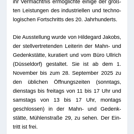
ihr Ver­mächt­nis ermög­lichte einige der größ­
ten Leis­tun­gen des indus­tri­el­len und tech­no­
lo­gi­schen Fort­schritts des 20. Jahrhunderts.
Die Aus­stel­lung wurde von Hil­de­gard Jakobs,
der stell­ver­tre­ten­den Lei­te­rin der Mahn- und
Gedenk­stätte, kura­tiert und vom Büro Ull­rich
(Düs­sel­dorf) gestal­tet. Sie ist ab dem 1.
Novem­ber bis zum 28. Sep­tem­ber 2025 zu
den übli­chen Öff­nungs­zei­ten (sonn­tags,
diens­tags bis frei­tags von 11 bis 17 Uhr und
sams­tags von 13 bis 17 Uhr, mon­tags
geschlos­sen) in der Mahn- und Gedenk­
stätte, Müh­len­straße 29, zu sehen. Der Ein­
tritt ist frei.