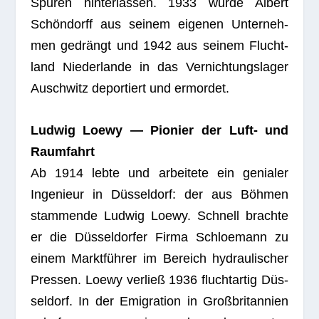
Spu­ren hin­ter­las­sen. 1933 wurde Albert
Schön­dorff aus sei­nem eige­nen Unter­neh­
men gedrängt und 1942 aus sei­nem Flucht­
land Nie­der­lande in das Ver­nich­tungs­la­ger
Ausch­witz depor­tiert und ermordet.
Lud­wig Loewy — Pio­nier der Luft- und
Raum­fahrt
Ab 1914 lebte und arbei­tete ein genia­ler
Inge­nieur in Düs­sel­dorf: der aus Böh­men
stam­mende Lud­wig Loewy. Schnell brachte
er die Düs­sel­dor­fer Firma Schloe­mann zu
einem Markt­füh­rer im Bereich hydrau­li­scher
Pres­sen. Loewy ver­ließ 1936 flucht­ar­tig Düs­
sel­dorf. In der Emi­gra­tion in Groß­bri­tan­nien