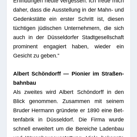
Erfin­dun­gen heute ver­ges­sen. Ich freue mich
daher, dass die Aus­stel­lung in der Mahn- und
Gedenk­stätte ein ers­ter Schritt ist, die­sen
tüch­ti­gen jüdi­schen Unter­neh­mern, die sich
auch in der Düs­sel­dor­fer Stadt­ge­sell­schaft
pro­mi­nent enga­giert haben, wie­der ein
Gesicht zu geben.”
Albert Schön­dorff — Pio­nier im Stra­ßen­
bahn­bau
Als zwei­tes wird Albert Schön­dorff in den
Blick genom­men. Zusam­men mit sei­nem
Bru­der Her­mann grün­dete er 1890 eine Bet­
ten­fa­brik in Düs­sel­dorf. Die Firma wurde
schnell erwei­tert um die Berei­che Laden­bau