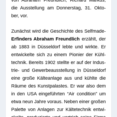
die Aus­stel­lung am Don­ners­tag, 31. Okto­
ber, vor.
Zunächst wird die Geschichte des Self­made-
Erfin­ders Abra­ham Freund­lich
erzählt, der
ab 1883 in Düs­sel­dorf lebte und wirkte. Er
ent­wi­ckelte sich zu einem Pio­nier der Kühl­
tech­nik. Bereits 1902 stellte er auf der Indus­
trie- und Gewer­be­aus­stel­lung in Düs­sel­dorf
eine große Käl­te­an­lage aus und kühlte die
Räume des Kunst­pa­las­tes. Er war also dem
in den USA ein­ge­führ­ten “Air con­di­tion” um
etwa neun Jahre vor­aus. Neben einer gro­ßen
Palette von Anla­gen zur Käl­te­tech­nik ent­wi­