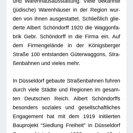
und Waren­haus­aus­stat­tung. Viele bekannte
(jüdi­sche) Waren­häu­ser in der Region wur­
den von ihnen aus­ge­stat­tet. Schließ­lich glie­
derte Albert Schön­dorff 1920 die Wag­gon­fa­
brik Gebr. Schön­dorff in die Firma ein. Auf
dem Fir­men­ge­lände in der Königs­ber­ger
Straße 100 ent­stan­den Güter­wag­gons, Stra­
ßen­bah­nen und vie­les mehr.
In Düs­sel­dorf gebaute Stra­ßen­bah­nen fuh­ren
durch viele Städte und Regio­nen im gesam­
ten Deut­schen Reich. Albert Schön­dorffs
beson­ders sozia­les und gesell­schaft­li­ches
Enga­ge­ment hat mit dem 1919 initi­ier­ten
Bau­pro­jekt “Sied­lung Frei­heit” in Düs­sel­dorf