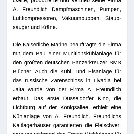
ckelte, pro­du­zierte und ver­trieb seine Firma
A. Freund­lich Dampf­ma­schi­nen, Pum­pen,
Luft­kom­pres­so­ren, Vaku­um­pup­pen, Staub­
sauger und Kräne.
Die Kai­ser­li­che Marine beauf­tragte die Firma
mit dem Bau einer Muni­ti­ons­kühl­an­lage für
den größ­ten deut­schen Pan­zer­kreu­zer SMS
Blü­cher. Auch die Kühl- und Eis­an­lage für
das rus­si­sche Zaren­schloss in Liv­a­dia bei
Jalta wurde von der Firma A. Freund­lich
erbaut. Das erste Düs­sel­dor­fer Kino, die
Licht­burg auf der Königs­al­lee, erhielt eine
Kühl­an­lage von A. Freund­lich. Freund­lichs
Kalt­la­ger­häu­ser garan­tier­ten die Fleisch­ver­