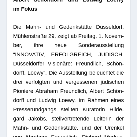
im Fokus
Die Mahn- und Gedenk­stätte Düs­sel­dorf,
Müh­len­straße 29, zeigt ab Frei­tag, 1. Novem­
ber, ihre neue Son­der­aus­stel­lung
“INNOVATIV, ERFOLGREICH, JÜDISCH.
Düs­sel­dor­fer Visio­näre: Freund­lich, Schön­
dorff, Loewy”. Die Aus­stel­lung beleuch­tet die
drei ver­folg­ten und ver­ges­se­nen jüdi­schen
Pio­niere Abra­ham Freund­lich, Albert Schön­
dorff und Lud­wig Loewy. Im Rah­men eines
Pres­se­rund­gangs stell­ten Kura­to­rin Hil­de­
gard Jakobs, stell­ver­tre­tende Lei­te­rin der
Mahn- und Gedenk­stätte, und der Uren­kel
von Abra­ham Freund­lich, Richard Mar­kus,