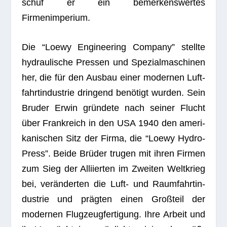
schuf er ein bemer­kens­wer­tes
Firmenimperium.
Die “Loewy Engi­nee­ring Com­pany” stellte
hydrau­li­sche Pres­sen und Spe­zi­al­ma­schi­nen
her, die für den Aus­bau einer moder­nen Luft­
fahrt­in­dus­trie drin­gend benö­tigt wur­den. Sein
Bru­der Erwin grün­dete nach sei­ner Flucht
über Frank­reich in den USA 1940 den ame­ri­
ka­ni­schen Sitz der Firma, die “Loewy Hydro­
Press”. Beide Brü­der tru­gen mit ihren Fir­men
zum Sieg der Alli­ier­ten im Zwei­ten Welt­krieg
bei, ver­än­der­ten die Luft- und Raum­fahrt­in­
dus­trie und präg­ten einen Groß­teil der
moder­nen Flug­zeug­fer­ti­gung. Ihre Arbeit und