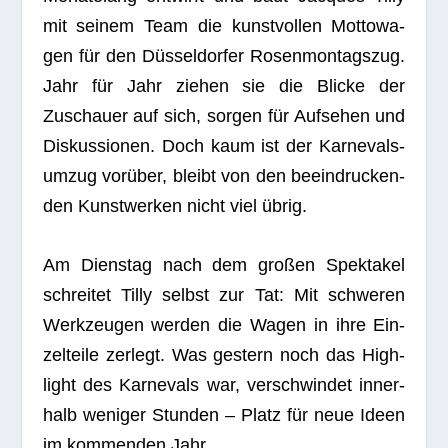
mit sei­nem Team die kunst­vol­len Mot­to­wa­
gen für den Düs­sel­dor­fer Rosen­mon­tags­zug.
Jahr für Jahr zie­hen sie die Bli­cke der
Zuschauer auf sich, sor­gen für Auf­se­hen und
Dis­kus­sio­nen. Doch kaum ist der Kar­ne­vals­
um­zug vor­über, bleibt von den beein­dru­cken­
den Kunst­wer­ken nicht viel übrig.
Am Diens­tag nach dem gro­ßen Spek­ta­kel
schrei­tet Tilly selbst zur Tat: Mit schwe­ren
Werk­zeu­gen wer­den die Wagen in ihre Ein­
zel­teile zer­legt. Was ges­tern noch das High­
light des Kar­ne­vals war, ver­schwin­det inner­
halb weni­ger Stun­den – Platz für neue Ideen
im kom­men­den Jahr.