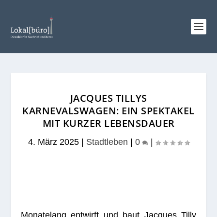
JACQUES TILLYS
KARNEVALSWAGEN: EIN SPEKTAKEL
MIT KURZER LEBENSDAUER
4. März 2025
|
Stadtleben
|
0
|
Mona­te­lang ent­wirft und baut Jac­ques Tilly