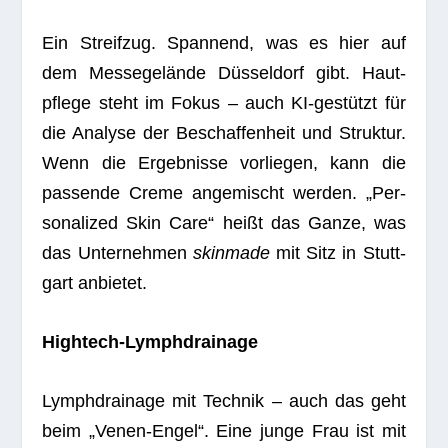
Ein Streif­zug. Span­nend, was es hier auf
dem Mes­se­ge­lände Düs­sel­dorf gibt. Haut­
pflege steht im Fokus – auch KI-gestützt für
die Ana­lyse der Beschaf­fen­heit und Struk­tur.
Wenn die Ergeb­nisse vor­lie­gen, kann die
pas­sende Creme ange­mischt wer­den. „Per­
so­na­li­zed Skin Care“ heißt das Ganze, was
das Unter­neh­men
skin­made
mit Sitz in Stutt­
gart anbietet.
High­tech-Lymph­drai­nage
Lymph­drai­nage mit Tech­nik – auch das geht
beim „Venen-Engel“. Eine junge Frau ist mit