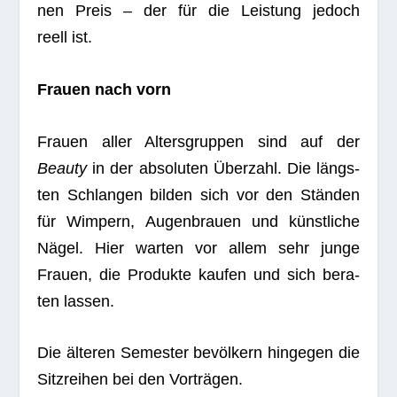
nen Preis – der für die Leis­tung jedoch
reell ist.
Frauen nach vorn
Frauen aller Alters­grup­pen sind auf der
Beauty
in der abso­lu­ten Über­zahl. Die längs­
ten Schlan­gen bil­den sich vor den Stän­den
für Wim­pern, Augen­brauen und künst­li­che
Nägel. Hier war­ten vor allem sehr junge
Frauen, die Pro­dukte kau­fen und sich bera­
ten lassen.
Die älte­ren Semes­ter bevöl­kern hin­ge­gen die
Sitz­rei­hen bei den Vorträgen.