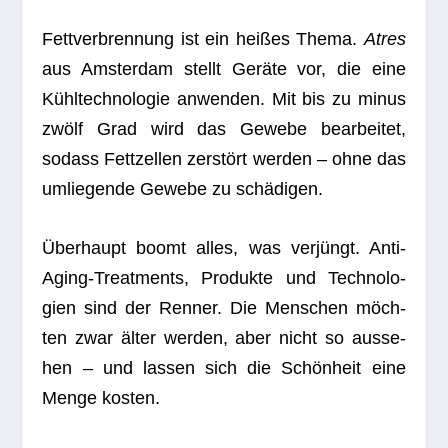
Fett­ver­bren­nung ist ein hei­ßes Thema.
Atres
aus Ams­ter­dam stellt Geräte vor, die eine
Kühl­tech­no­lo­gie anwen­den. Mit bis zu minus
zwölf Grad wird das Gewebe bear­bei­tet,
sodass Fett­zel­len zer­stört wer­den – ohne das
umlie­gende Gewebe zu schädigen.
Über­haupt boomt alles, was ver­jüngt. Anti-
Aging-Tre­at­ments, Pro­dukte und Tech­no­lo­
gien sind der Ren­ner. Die Men­schen möch­
ten zwar älter wer­den, aber nicht so aus­se­
hen – und las­sen sich die Schön­heit eine
Menge kosten.