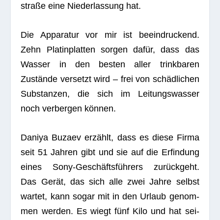
straße eine Nie­der­las­sung hat.
Die Appa­ra­tur vor mir ist beein­dru­ckend.
Zehn Pla­tin­plat­ten sor­gen dafür, dass das
Was­ser in den bes­ten aller trink­ba­ren
Zustände ver­setzt wird – frei von schäd­li­chen
Sub­stan­zen, die sich im Lei­tungs­was­ser
noch ver­ber­gen können.
Daniya Buzaev erzählt, dass es diese Firma
seit 51 Jah­ren gibt und sie auf die Erfin­dung
eines Sony-Geschäfts­füh­rers zurück­geht.
Das Gerät, das sich alle zwei Jahre selbst
war­tet, kann sogar mit in den Urlaub genom­
men wer­den. Es wiegt fünf Kilo und hat sei­