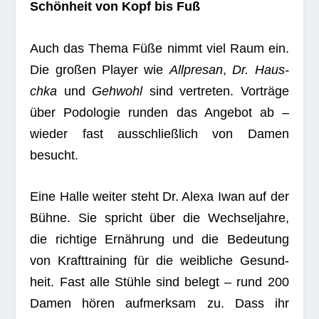
Schön­heit von Kopf bis Fuß
Auch das Thema Füße nimmt viel Raum ein.
Die gro­ßen Player wie
All­presan
,
Dr. Haus­
chka
und
Geh­wohl
sind ver­tre­ten. Vor­träge
über Podo­lo­gie run­den das Ange­bot ab –
wie­der fast aus­schließ­lich von Damen
besucht.
Eine Halle wei­ter steht Dr. Alexa Iwan auf der
Bühne. Sie spricht über die Wech­sel­jahre,
die rich­tige Ernäh­rung und die Bedeu­tung
von Kraft­trai­ning für die weib­li­che Gesund­
heit. Fast alle Stühle sind belegt – rund 200
Damen hören auf­merk­sam zu. Dass ihr