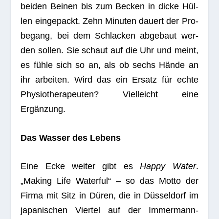
bei­den Bei­nen bis zum Becken in dicke Hül­
len ein­ge­packt. Zehn Minu­ten dau­ert der Pro­
be­gang, bei dem Schla­cken abge­baut wer­
den sol­len. Sie schaut auf die Uhr und meint,
es fühle sich so an, als ob sechs Hände an
ihr arbei­ten. Wird das ein Ersatz für echte
Phy­sio­the­ra­peu­ten? Viel­leicht eine
Ergänzung.
Das Was­ser des Lebens
Eine Ecke wei­ter gibt es
Happy Water
.
„Making Life Waterful“ – so das Motto der
Firma mit Sitz in Düren, die in Düs­sel­dorf im
japa­ni­schen Vier­tel auf der Immer­mann­