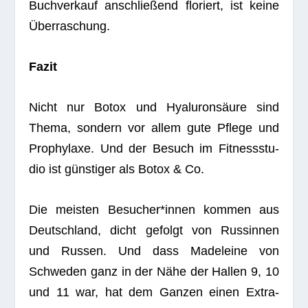
Buch­ver­kauf anschlie­ßend flo­riert, ist keine
Überraschung.
Fazit
Nicht nur Botox und Hyalu­ron­säure sind
Thema, son­dern vor allem gute Pflege und
Pro­phy­laxe. Und der Besuch im Fit­ness­stu­
dio ist güns­ti­ger als Botox & Co.
Die meis­ten Besucher*innen kom­men aus
Deutsch­land, dicht gefolgt von Rus­sin­nen
und Rus­sen. Und dass Made­leine von
Schwe­den ganz in der Nähe der Hal­len 9, 10
und 11 war, hat dem Gan­zen einen Extra-