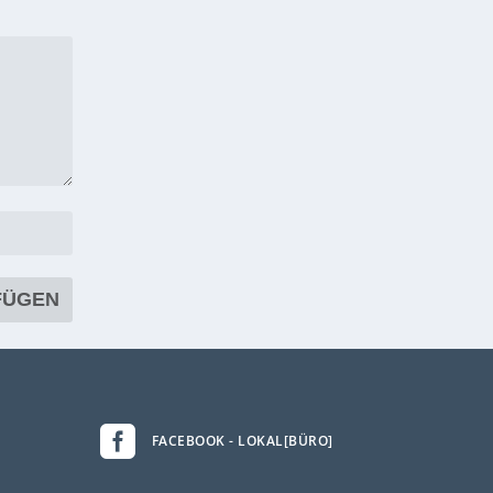

FACEBOOK - LOKAL[BÜRO]