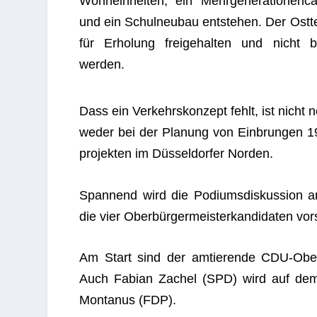
Wohn­ein­hei­ten, ein Mehr­ge­ne­ra­tio­nen­c
und ein Schul­neu­bau ent­ste­hen. Der Ost­te
für Erho­lung frei­ge­hal­ten und nicht 
werden.
Dass ein Ver­kehrs­kon­zept fehlt, ist nicht
weder bei der Pla­nung von Ein­brun­gen 19
pro­jek­ten im Düs­sel­dor­fer Norden.
Span­nend wird die Podi­ums­dis­kus­sion 
die vier Ober­bür­ger­meis­ter­kan­di­da­ten 
Am Start sind der amtie­rende CDU-Ober­bür
Auch Fabian Zachel (SPD) wird auf dem
Mon­ta­nus (FDP).