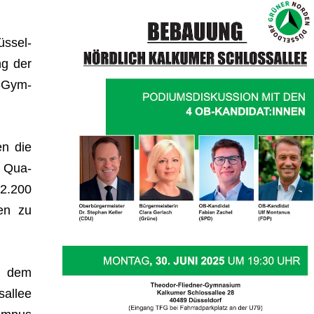
s­sel­
ng der
r-Gym­
en die
0 Qua­
 2.200
en zu
uf dem
al­lee