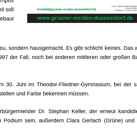
am­pus
il soll
bebaut
 neu, son­dern haus­ge­macht. Es gibt schlicht kei­nes. Das 
97 der Fall, noch bei ande­ren mitt­le­ren oder gro­ßen B
am 30. Juni im Theo­dor-Flied­ner-Gym­na­sium, bei der s
vor­stel­len und Farbe beken­nen müssen.
­ger­meis­ter Dr. Ste­phan Kel­ler, der erneut kan­di­die
 Podium sein, außer­dem Clara Ger­lach (Grüne) und 