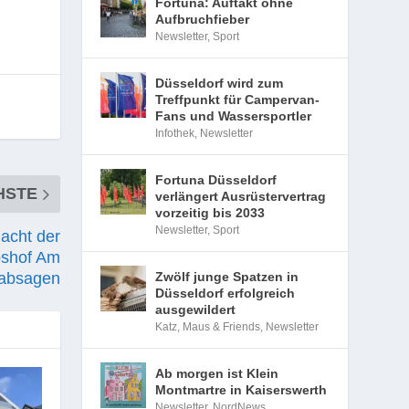
Fortuna: Auftakt ohne
Aufbruchfieber
Newsletter
,
Sport
Düsseldorf wird zum
Treffpunkt für Campervan-
Fans und Wassersportler
Infothek
,
Newsletter
Fortuna Düsseldorf
HSTE
verlängert Ausrüstervertrag
vorzeitig bis 2033
Newsletter
,
Sport
acht der
bshof Am
Zwölf junge Spatzen in
 absagen
Düsseldorf erfolgreich
ausgewildert
Katz, Maus & Friends
,
Newsletter
Ab morgen ist Klein
Montmartre in Kaiserswerth
Newsletter
,
NordNews