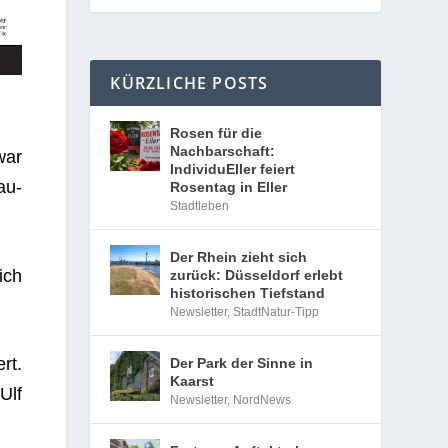
KÜRZLICHE POSTS
Rosen für die
Nachbarschaft:
war
IndividuEller feiert
au­
Rosentag in Eller
Stadtleben
Der Rhein zieht sich
ich
zurück: Düsseldorf erlebt
historischen Tiefstand
Newsletter
,
StadtNatur-Tipp
rt.
Der Park der Sinne in
Kaarst
Ulf
Newsletter
,
NordNews