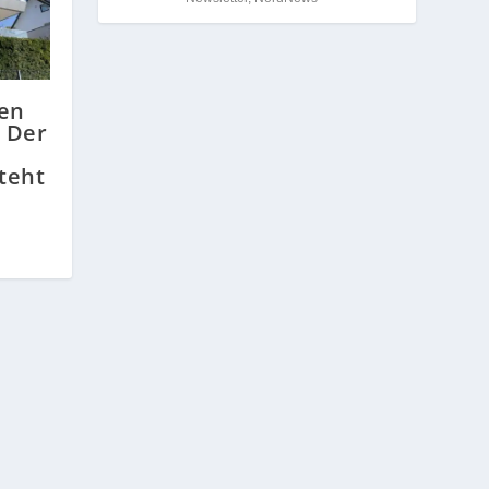
en
– Der
steht