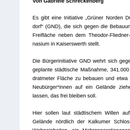
Von Gabriele Schreckenberg
Es gibt eine Initia­tive „Grü­ner Nor­den Dü
dorf“ (GND), die sich gegen die Bebau­u
Frei­flä­che neben dem Theo­dor-Flied­ne
na­sium in Kai­sers­werth stellt.
Die Bür­ger­initia­tive GND wehrt sich geg
geplante städ­ti­sche Maß­nahme, 341.00
drat­me­ter Flä­che zu bebauen und etwa
Neubürger*innen auf ein Gelände zie­h
las­sen, das frei blei­ben soll.
Hier sol­len laut städ­ti­schem Wil­len a
Gelände nörd­lich der Kal­ku­mer Schloss­